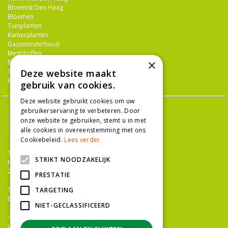
Bloemist Den Haag
Bloemen
Tuinplanten
Kamerplanten
Gazononderhoud
Meststoffen
×
Bestrijdingsmiddelen
Deze website maakt
Tuingereedschap
Potterie
gebruik van cookies.
Deze website gebruikt cookies om uw
gebruikerservaring te verbeteren. Door
onze website te gebruiken, stemt u in met
alle cookies in overeenstemming met ons
Cookiebeleid.
Lees verder
TUINCENTRUM NIEUW-HANENBURG
STRIKT NOODZAKELIJK
Hanenburglaan 266
2565 HC Den Haag
PRESTATIE
T.
070 36 052 92
TARGETING
E.
info@tuincentrumnieuwhanenburg.nl
NIET-GECLASSIFICEERD
>>
OPENINGSTIJDEN
Vacatures