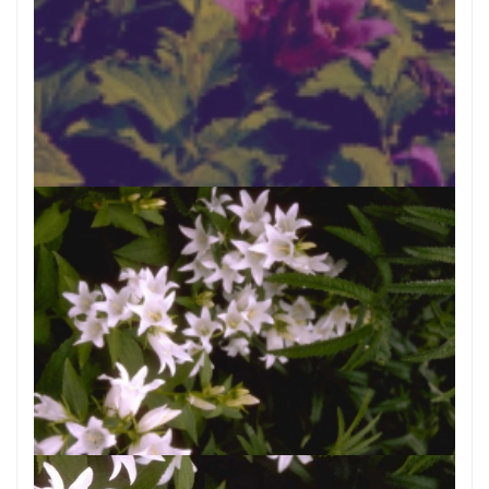
Breed klokje
Campanula latifolia var. macrantha