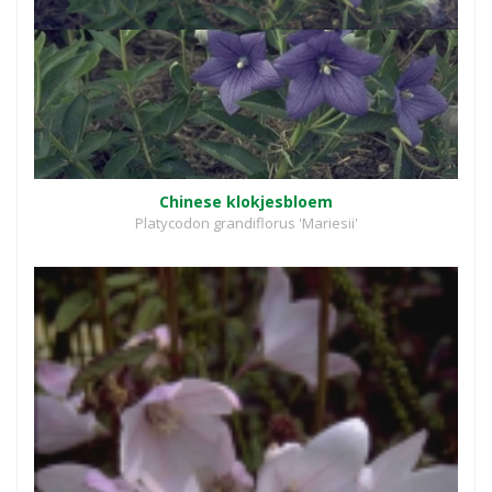
Chinese klokjesbloem
Platycodon grandiflorus 'Mariesii'