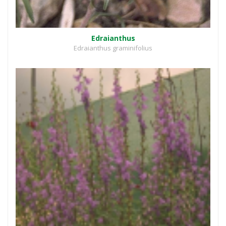
Edraianthus
Edraianthus graminifolius