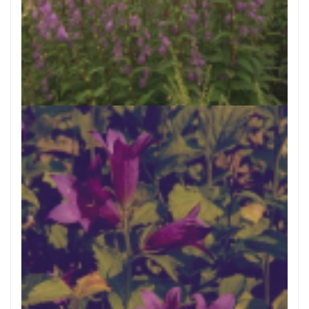
Bekerklokje
Adenophora potaninii