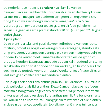
De nederlandse naam is
Edraianthus
, familie van de
Campanulaceae. De bloemkleur is paarsblauw en de bloeitijd is van
ca. mei tot en met juni. De bladeren zijn groen en ongeveer 3 cm.
hoog. De volwassen hoogte van deze
vaste plant
is ca. 5 cm.
Verdraagt een temperatuur tot -20 gr. C. en blijft de gehele winter
groen. De geadviseerde plantafstand is 20 cm. (25 st. per m2.) Is goed
verkrijgbaar.
Alpine plant.
Deze plant is uitsluitend geschikt voor liefhebbers van een 'echte
rotstuin', omdat ze nogal kieskeurig is qua verzorging, standplaats
en grondsoort. Verlangt een zonnige plek en een matig voedselrijke
bodem. In de winter moet u maatregelen treffen om de grond vrij
droog te houden. Daarnaast moet de bodem kalkhoudend en stenig
zijn (kalkhoudend split door de bodem werken), en bij voorkeur licht
vochtig in de periode voorjaar-najaar. Woekert niet of nauwelijks en
laat zich goed combineren met andere planten.
Ben je op zoek naar Edraianthus pumilio? De Edraianthus pumilio is
ook wel bekend als Edraianthus. Deze Campanulaceae heeft een
maximale hoogtevan ongeveer 5 centimeter. Wil je meer informatie
ontvangen of tips over deze Edraianthus pumilio? Je bent van harte
welkom in ons tuincentrum. Belangrijk om te weten: niet alle planten
in deze groenencyclopedie zijn (op elk moment) in ons tuincentrum