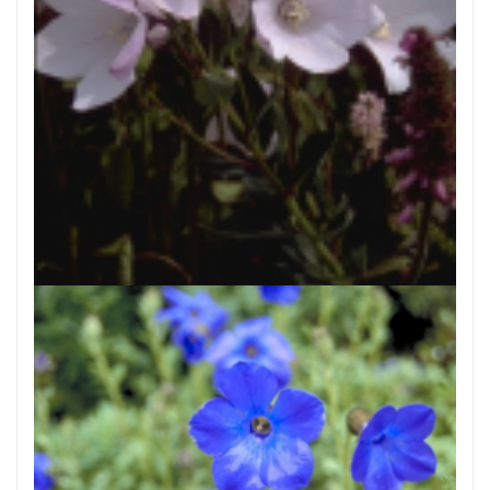
Chinese klokjesbloem
Platycodon grandiflorus 'Perlmutterschale'