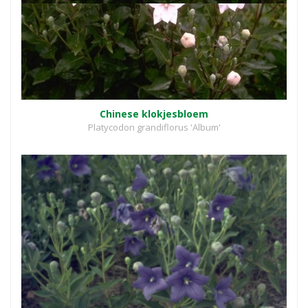
Chinese klokjesbloem
Platycodon grandiflorus 'Album'