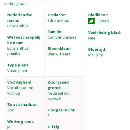
verkrijgbaar.
Nederlandse
Geslacht:
Bladkleur:
naam:
Edraianthus
Groen
Edraianthus
Familie:
Veelkleurig blad:
Wetenschappelij
Campanulaceae
Nee
ke naam:
Edraianthus
Bloemkleur:
Bloeitijd:
pumilio
Blauw, Paars
Mei, Juni
Type plant:
Vaste plant
Vochtigheid:
Zuurgraad
Vochthoudend-
grond:
vochtig
Neutraal tot
basisch
Zon / schaduw:
Zon
Hoogte in CM:
5
Wintergroen:
Ja
Giftig: