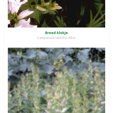
Breed klokje
Campanula latifolia 'Alba'