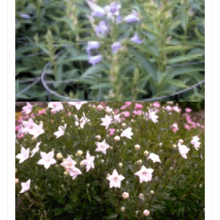
Breedbladig klokje
Campanula latifolia 'Gloaming'