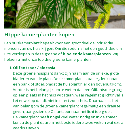
Hippe kamerplanten kopen
Een huiskamerplant bepaalt voor een groot deel de indruk die
mensen van uw huis krijgen. Om die reden is het een goed idee om
u te verdiepen in deze groene of
bloeiende kamerplanten
. Wij
helpen u met onze top drie groene kamerplanten.
Olifantsoor / alocasia
Deze groene huisplant dankt zijn naam aan de unieke, grote
bladeren van de plant. Deze kamerplant staat erg leuk naar
een bank of stoel, omdat de huisplant hier dan bovenuit komt.
Verder is het belangrijk om te weten dat een Olifantsoor graag
op een plaats in het huis wilt staan, waar regelmatig lichtinval is.
Let er wel op dat dit niet in direct zonlicht is. Daarnaast is het
van belang om de groene kamerplant regelmatig een draai te
geven, aangezien de Olifantsoor naar het licht toe groeit.
De kamerplant heeft nogal veel water nodig en in de zomer
kunt u de plant daarom het beste iedere twee weken wat extra
voeding geven.