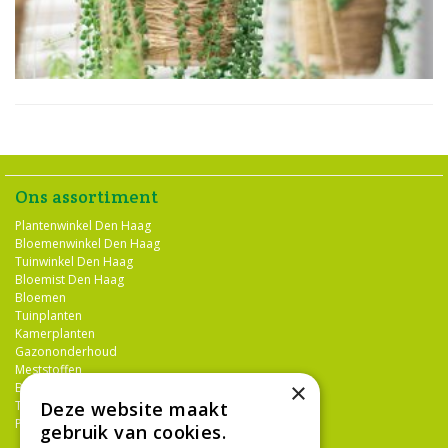
Ons assortiment
Plantenwinkel Den Haag
Bloemenwinkel Den Haag
Tuinwinkel Den Haag
Bloemist Den Haag
Bloemen
Tuinplanten
Kamerplanten
Gazononderhoud
Meststoffen
×
Bestrijdingsmiddelen
Deze website maakt
Tuingereedschap
Potterie
gebruik van cookies.