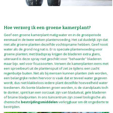
Hoe verzorg ik een groene kamerplant?
Geef een groene kamerplant matig water en in de groeiperiode
eenmaal in de twee weken plantenvoeding. Het zal duidelijk zijn dat
niet alle groene planten dezelfde vochtopname hebben. Geef nooit
water als de grond nog nat is. Er is speciale plantenvoeding voor
groene planten; met bladspray krijgen de bladeren extra glans,
uiteraard is deze spray niet geschikt voor "behaarde" bladeren
maar bijv. wel voor ficussoorten. Verwen de kamerplanten eens met
een sproeibeurt uit de plantenspuit of zet ze tijdens een zacht
regenbuitje buiten. Net als bij mensen kunnen planten ziek worden,
een belangrijke reden hiervoor is vaak dat er teveel water gegeven
wordt, dus niet klakkeloos iedere plant dezelfde hoeveelheid water
toedienen. Als bonte bladeren groen worden, is de standplaats toch
te donker, spint kan een oorzaak zijn van bladuitval, gele bladeren
of bruine bladpunten. In ons tuincentrum zijn zowel biologische als
chemische
bestrijdingsmiddelen
verkrijgbaar om dit ongedierte te
bestrijden.