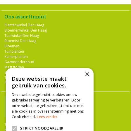
Ons assortiment
Plantenwinkel Den Haag
Bloemenwinkel Den Haag
Tuinwinkel Den Haag
Bloemist Den Haag
Bloemen
Tuinplanten
Kamerplanten
Gazononderhoud
Meststoffen
×
Bestrijdingsmiddelen
Tuingereedschap
Deze website maakt
Potterie
gebruik van cookies.
Deze website gebruikt cookies om uw
gebruikerservaring te verbeteren. Door
onze website te gebruiken, stemt u in met
alle cookies in overeenstemming met ons
Cookiebeleid.
Lees verder
TUINCENTRUM NIEUW-HANENBURG
STRIKT NOODZAKELIJK
Hanenburglaan 266