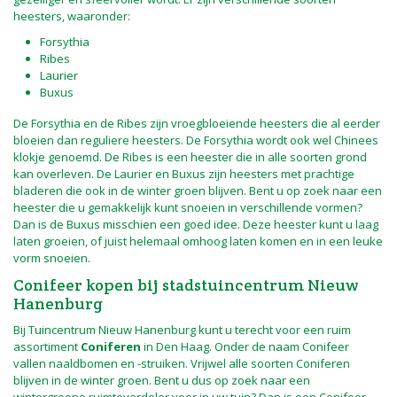
heesters, waaronder:
Forsythia
Ribes
Laurier
Buxus
De Forsythia en de Ribes zijn vroegbloeiende heesters die al eerder
bloeien dan reguliere heesters. De Forsythia wordt ook wel Chinees
klokje genoemd. De Ribes is een heester die in alle soorten grond
kan overleven. De Laurier en Buxus zijn heesters met prachtige
bladeren die ook in de winter groen blijven. Bent u op zoek naar een
heester die u gemakkelijk kunt snoeien in verschillende vormen?
Dan is de Buxus misschien een goed idee. Deze heester kunt u laag
laten groeien, of juist helemaal omhoog laten komen en in een leuke
vorm snoeien.
Conifeer kopen bij stadstuincentrum Nieuw
Hanenburg
Bij Tuincentrum Nieuw Hanenburg kunt u terecht voor een ruim
assortiment
Coniferen
in Den Haag. Onder de naam Conifeer
vallen naaldbomen en -struiken. Vrijwel alle soorten Coniferen
blijven in de winter groen. Bent u dus op zoek naar een
wintergroene ruimteverdeler voor in uw tuin? Dan is een Conifeer