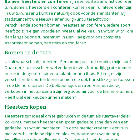
Bomen, heesters en coniferen
zijn een echte aanwinst voor een
tuin. Bomen, heesters en coniferen kunnen een ruimteverdeler zijn
in uw tuin, maar u kunt ze natuurlijk ook voor de sier planten. Bij
stadstuincentrum Nieuw Hanenburg kunt u terecht voor
verschillende soorten bomen, heesters en coniferen. Iedere soort
heeft zo zijn eigen voordelen. Weet u al welke u in uw tuin wilt? Kom
dan langs bij ons tuincentrum in Den Haag voor ons complete
assortiment bomen, heesters en coniferen.
Bomen in de tuin
U zult waarschijnlijk denken: 'Een boom past toch nooit in mijn tuin?'
Daar denkt u misschien wel verkeerd over. Natuurlijk, grote bomen
horen in de grotere tuinen of plantsoenen thuis. Echter, er zijn
verschillende soorten kleine bomen die ook hartstikke goed passen
in de kleinere tuinen. De bolboompjes en treurvormen die wij
verkopen in het tuincentra zijn erg populair voor de kleinere tuinen.
Heeft u al een keuze kunnen maken?
Heesters kopen
Heesters
zijn ideaal om te gebruiken in de tuin als ruimteverdeler.
Zo kunt u met een heester een groen gedeelte scheiden van een
gedeelte in uw tuin met steen. Op deze manier creëert u een tuin
met verschillende hoekjes en plekjes, waardoor uw tuin nog
gezelliger en sfeervoller wordt. Er zijn verschillende soorten