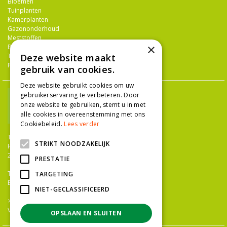
Bloemen
Tuinplanten
Kamerplanten
Gazononderhoud
Meststoffen
×
Bestrijdingsmiddelen
Tuingereedschap
Deze website maakt
Potterie
gebruik van cookies.
Deze website gebruikt cookies om uw
gebruikerservaring te verbeteren. Door
onze website te gebruiken, stemt u in met
alle cookies in overeenstemming met ons
Cookiebeleid.
Lees verder
TUINCENTRUM NIEUW-HANENBURG
STRIKT NOODZAKELIJK
Hanenburglaan 266
2565 HC Den Haag
PRESTATIE
T.
070 36 052 92
TARGETING
E.
info@tuincentrumnieuwhanenburg.nl
NIET-GECLASSIFICEERD
>>
OPENINGSTIJDEN
Vacatures
OPSLAAN EN SLUITEN