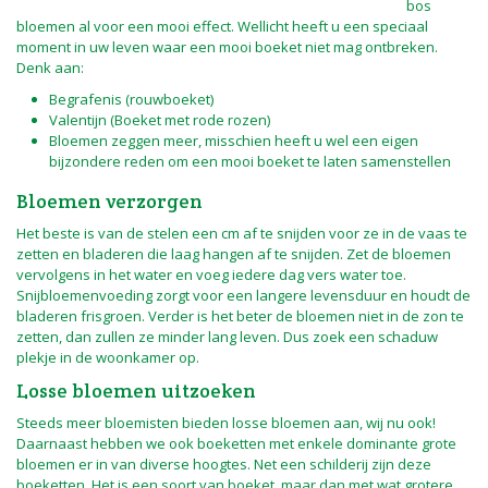
bos
bloemen al voor een mooi effect. Wellicht heeft u een speciaal
moment in uw leven waar een mooi boeket niet mag ontbreken.
Denk aan:
Begrafenis (
rouwboeket
)
Valentijn (Boeket met rode rozen)
Bloemen zeggen meer, misschien heeft u wel een eigen
bijzondere reden om een mooi boeket te laten samenstellen
Bloemen verzorgen
Het beste is van de stelen een cm af te snijden voor ze in de vaas te
zetten en bladeren die laag hangen af te snijden. Zet de bloemen
vervolgens in het water en voeg iedere dag vers water toe.
Snijbloemenvoeding zorgt voor een langere levensduur en houdt de
bladeren frisgroen. Verder is het beter de bloemen niet in de zon te
zetten, dan zullen ze minder lang leven. Dus zoek een schaduw
plekje in de woonkamer op.
Losse bloemen uitzoeken
Steeds meer bloemisten bieden losse bloemen aan, wij nu ook!
Daarnaast hebben we ook boeketten met enkele dominante grote
bloemen er in van diverse hoogtes. Net een schilderij zijn deze
boeketten. Het is een soort van boeket, maar dan met wat grotere