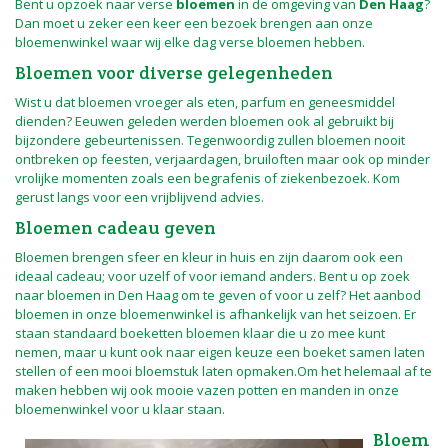
Bent u opzoek naar verse
bloemen
in de omgeving van
Den Haag
?
Dan moet u zeker een keer een bezoek brengen aan onze
bloemenwinkel waar wij elke dag verse bloemen hebben.
Bloemen voor diverse gelegenheden
Wist u dat bloemen
vroeger als eten, parfum en geneesmiddel
dienden? Eeuwen geleden werden bloemen ook al gebruikt bij
bijzondere gebeurtenissen. Tegenwoordig zullen bloemen nooit
ontbreken op feesten, verjaardagen, bruiloften maar ook op minder
vrolijke momenten zoals een begrafenis of ziekenbezoek. Kom
gerust langs voor een vrijblijvend advies.
Bloemen cadeau geven
Bloemen brengen sfeer en kleur in huis en zijn daarom ook een
ideaal cadeau; voor uzelf of voor iemand anders. Bent u op zoek
naar bloemen
in Den Haag om te geven of voor u zelf? Het aanbod
bloemen in onze bloemenwinkel is afhankelijk van het seizoen. Er
staan standaard boeketten bloemen klaar die u zo mee kunt
nemen, maar u kunt ook naar eigen keuze een boeket samen laten
stellen of een mooi bloemstuk laten opmaken.Om het helemaal af te
maken hebben wij ook mooie vazen potten en manden in onze
bloemenwinkel voor u klaar staan.
Bloem