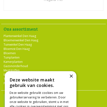
Ons assortiment
Plantenwinkel Den Haag
Bloemenwinkel Den Haag
Tuinwinkel Den Haag
Bloemist Den Haag
Bloemen
Tuinplanten
Kamerplanten
Gazononderhoud
Meststoffen
×
Bestrijdingsmiddelen
Tuingereedschap
Deze website maakt
Potterie
gebruik van cookies.
Deze website gebruikt cookies om uw
gebruikerservaring te verbeteren. Door
onze website te gebruiken, stemt u in met
alle cookies in overeenstemming met ons