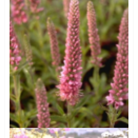
Aar-ereprijs
Veronica spicata 'Heidekind'