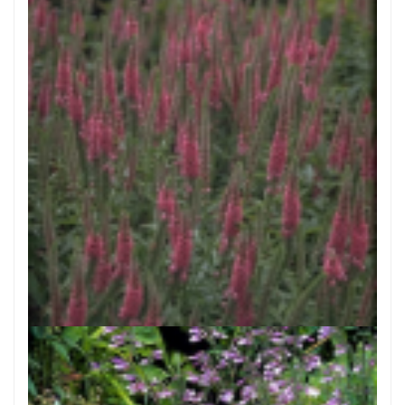
Aar-ereprijs
Veronica spicata 'Rotfuchs'