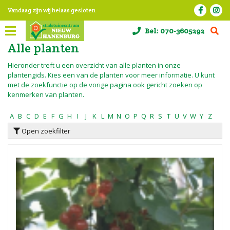
G
Vandaag zijn wij helaas gesloten
a
n
Bel:
070-3605292
a
a
Alle planten
r
c
Hieronder treft u een overzicht van alle planten in onze
o
plantengids. Kies een van de planten voor meer informatie. U kunt
n
met de zoekfunctie op de vorige pagina ook gericht zoeken op
t
kenmerken van planten.
e
n
A
B
C
D
E
F
G
H
I
J
K
L
M
N
O
P
Q
R
S
T
U
V
W
Y
Z
t
Open zoekfilter