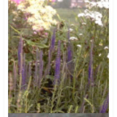
Aar-ereprijs
Veronica spicata 'Romiley Purple'