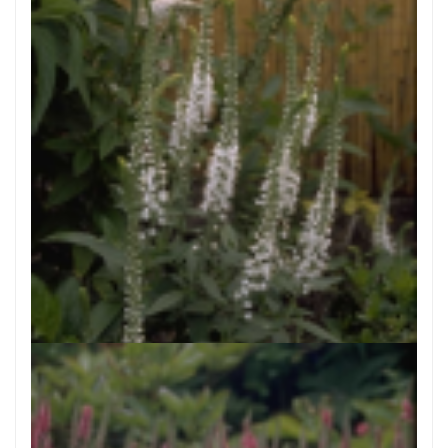
Aar-ereprijs
Veronica spicata 'Icicle'