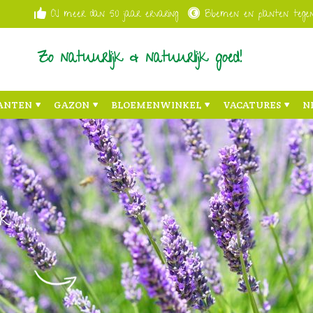
Al meer dan 50 jaar ervaring
Bloemen en planten tegen
Zo natuurlijk & natuurlijk goed!
ANTEN
GAZON
BLOEMENWINKEL
VACATURES
N
r