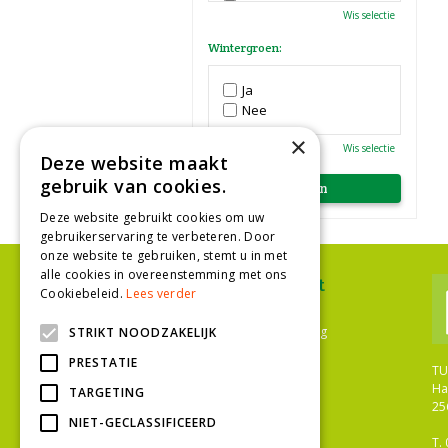
Paars
Wis selectie
Rood
Roze
Wintergroen:
Wit
Zwart
Ja
Nee
×
Wis selectie
Deze website maakt
gebruik van cookies.
Deze website gebruikt cookies om uw
gebruikerservaring te verbeteren. Door
onze website te gebruiken, stemt u in met
alle cookies in overeenstemming met ons
Ons assortiment
Cookiebeleid.
Lees verder
Plantenwinkel Den Haag
Bloemenwinkel Den Haag
STRIKT NOODZAKELIJK
Tuinwinkel Den Haag
PRESTATIE
Bloemist Den Haag
TU
Bloemen
Ha
TARGETING
Tuinplanten
25
Kamerplanten
NIET-GECLASSIFICEERD
Gazononderhoud
T.