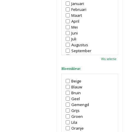
Januari
Februari
Maart
April
Mei
Juni
Juli
Augustus
September
Oktober
Wis selectie
November
December
Bloemkleur:
Beige
Blauw
Bruin
Geel
Gemengd
Grijs
Groen
Lila
Oranje