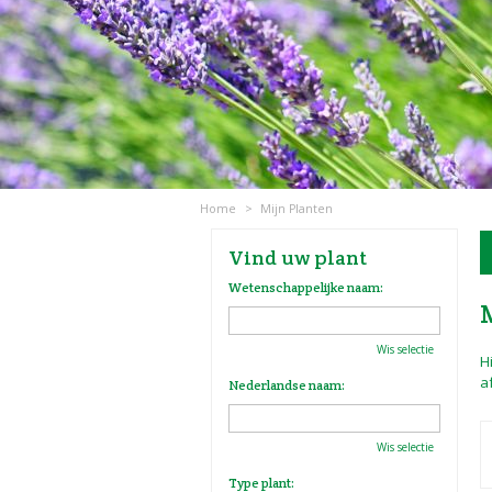
Home
>
Mijn Planten
Vind uw plant
Wetenschappelijke naam:
Wis selectie
H
a
Nederlandse naam:
Wis selectie
Type plant: