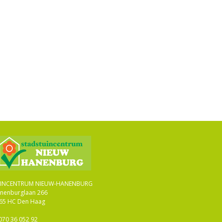
INCENTRUM NIEUW-HANENBURG
nenburglaan 266
65 HC Den Haag
070 36 052 92