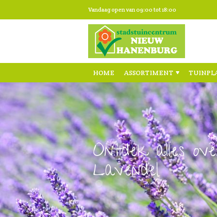
Ga
Vandaag open van
09:00
tot
18:00
naar
content
HOME
ASSORTIMENT
TUINPL
Ontdek alles ove
Lavendel