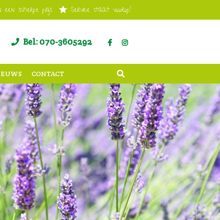
 een scherpe prijs
Service staat voorop!
Bel: 070-3605292
IEUWS
CONTACT