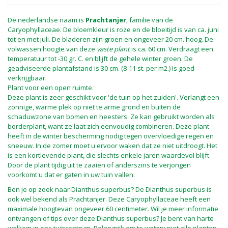
De nederlandse naam is
Prachtanjer
, familie van de
Caryophyllaceae. De bloemkleur is roze en de bloeitijd is van ca. juni
tot en met juli. De bladeren zijn groen en ongeveer 20 cm. hoog. De
volwassen hoogte van deze
vaste plant
is ca. 60 cm. Verdraagt een
temperatuur tot -30 gr. C. en blijft de gehele winter groen. De
geadviseerde plantafstand is 30 cm. (8-11 st. per m2.) Is goed
verkrijgbaar.
Plant voor een open ruimte.
Deze plant is zeer geschikt voor 'de tuin op het zuiden'. Verlangt een
zonnige, warme plek op niet te arme grond en buiten de
schaduwzone van bomen en heesters. Ze kan gebruikt worden als
borderplant, want ze laat zich eenvoudig combineren. Deze plant
heeft in de winter bescherming nodig tegen overvloedige regen en
sneeuw. In de zomer moet u ervoor waken dat ze niet uitdroogt. Het
is een kortlevende plant, die slechts enkele jaren waardevol blijft.
Door de plant tijdig uit te zaaien of anderszins te verjongen
voorkomt u dat er gaten in uw tuin vallen.
Ben je op zoek naar Dianthus superbus? De Dianthus superbus is
ook wel bekend als Prachtanjer. Deze Caryophyllaceae heeft een
maximale hoogtevan ongeveer 60 centimeter. Wil je meer informatie
ontvangen of tips over deze Dianthus superbus? Je bent van harte