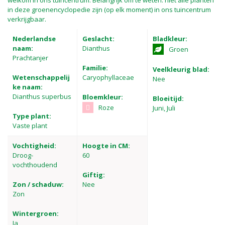
welkom in ons tuincentrum. Belangrijk om te weten: niet alle planten
in deze groenencyclopedie zijn (op elk moment) in ons tuincentrum
verkrijgbaar.
Nederlandse
Geslacht:
Bladkleur:
naam:
Dianthus
Groen
Prachtanjer
Familie:
Veelkleurig blad:
Wetenschappelij
Caryophyllaceae
Nee
ke naam:
Dianthus superbus
Bloemkleur:
Bloeitijd:
Roze
Juni, Juli
Type plant:
Vaste plant
Vochtigheid:
Hoogte in CM:
Droog-
60
vochthoudend
Giftig:
Zon / schaduw:
Nee
Zon
Wintergroen:
Ja