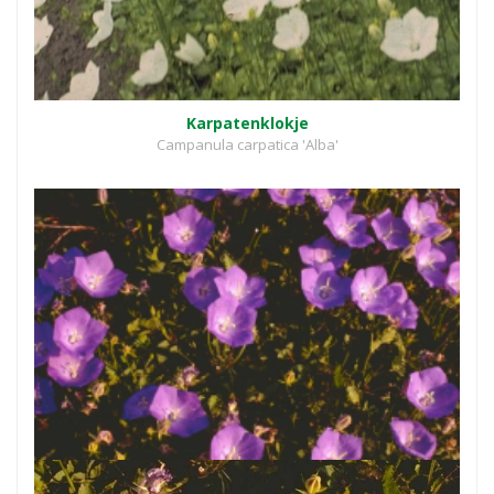
Karpatenklokje
Campanula carpatica 'Alba'