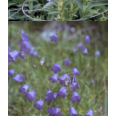
Breedbladig klokje
Campanula latifolia 'Gloaming'