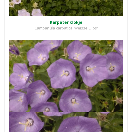
Karpatenklokje
Campanula carpatica 'Weisse Clips'