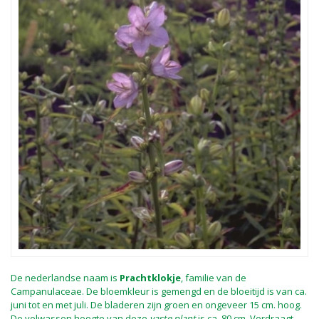
De nederlandse naam is
Prachtklokje
, familie van de
Campanulaceae. De bloemkleur is gemengd en de bloeitijd is van ca.
juni tot en met juli. De bladeren zijn groen en ongeveer 15 cm. hoog.
De volwassen hoogte van deze
vaste plant
is ca. 80 cm. Verdraagt