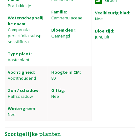
Groen
Prachtklokje
Familie:
Veelkleurig blad:
Wetenschappelij
Campanulaceae
Nee
ke naam:
Campanula
Bloemkleur:
Bloeitijd:
persicifolia subsp.
Gemengd
Juni, Juli
sessiliflora
Type plant:
Vaste plant
Vochtigheid:
Hoogte in CM:
Vochthoudend
80
Zon / schaduw:
Giftig:
Halfschaduw
Nee
Wintergroen:
Nee
Soortgelijke planten