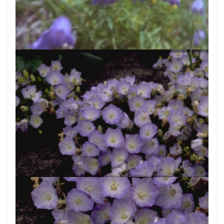
Grasklokje
Campanula rotundifolia