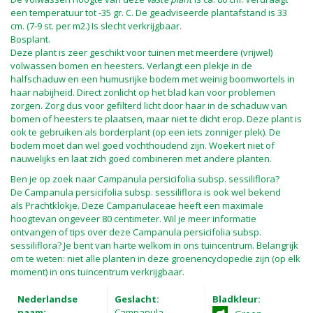
een temperatuur tot -35 gr. C. De geadviseerde plantafstand is 33
cm. (7-9 st. per m2.) Is slecht verkrijgbaar.
Bosplant.
Deze plant is zeer geschikt voor tuinen met meerdere (vrijwel)
volwassen bomen en heesters. Verlangt een plekje in de
halfschaduw en een humusrijke bodem met weinig boomwortels in
haar nabijheid. Direct zonlicht op het blad kan voor problemen
zorgen. Zorg dus voor gefilterd licht door haar in de schaduw van
bomen of heesters te plaatsen, maar niet te dicht erop. Deze plant is
ook te gebruiken als borderplant (op een iets zonniger plek). De
bodem moet dan wel goed vochthoudend zijn. Woekert niet of
nauwelijks en laat zich goed combineren met andere planten.
Ben je op zoek naar Campanula persicifolia subsp. sessiliflora?
De Campanula persicifolia subsp. sessiliflora is ook wel bekend
als Prachtklokje. Deze Campanulaceae heeft een maximale
hoogtevan ongeveer 80 centimeter. Wil je meer informatie
ontvangen of tips over deze Campanula persicifolia subsp.
sessiliflora? Je bent van harte welkom in ons tuincentrum. Belangrijk
om te weten: niet alle planten in deze groenencyclopedie zijn (op elk
moment) in ons tuincentrum verkrijgbaar.
Nederlandse
Geslacht:
Bladkleur:
naam:
Campanula