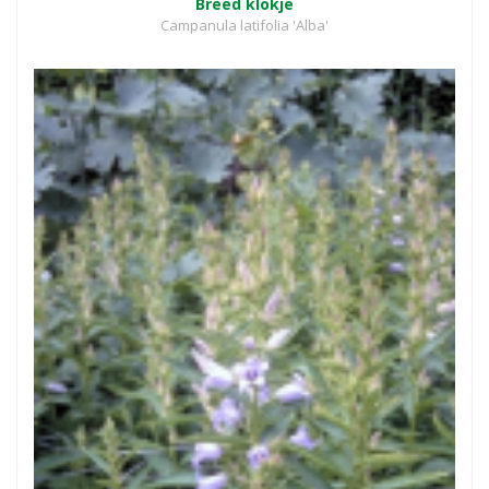
Breed klokje
Campanula latifolia 'Alba'