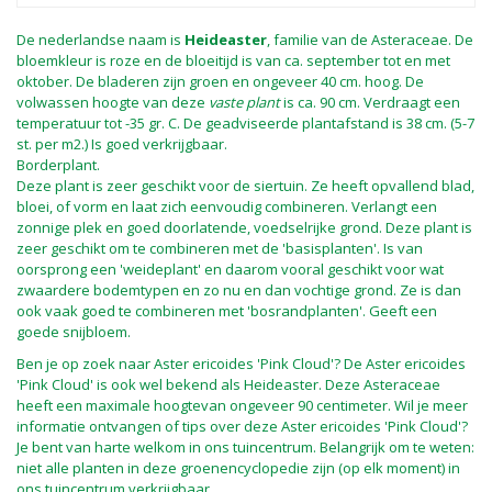
De nederlandse naam is
Heideaster
, familie van de Asteraceae. De
bloemkleur is roze en de bloeitijd is van ca. september tot en met
oktober. De bladeren zijn groen en ongeveer 40 cm. hoog. De
volwassen hoogte van deze
vaste plant
is ca. 90 cm. Verdraagt een
temperatuur tot -35 gr. C. De geadviseerde plantafstand is 38 cm. (5-7
st. per m2.) Is goed verkrijgbaar.
Borderplant.
Deze plant is zeer geschikt voor de siertuin. Ze heeft opvallend blad,
bloei, of vorm en laat zich eenvoudig combineren. Verlangt een
zonnige plek en goed doorlatende, voedselrijke grond. Deze plant is
zeer geschikt om te combineren met de 'basisplanten'. Is van
oorsprong een 'weideplant' en daarom vooral geschikt voor wat
zwaardere bodemtypen en zo nu en dan vochtige grond. Ze is dan
ook vaak goed te combineren met 'bosrandplanten'. Geeft een
goede snijbloem.
Ben je op zoek naar Aster ericoides 'Pink Cloud'? De Aster ericoides
'Pink Cloud' is ook wel bekend als Heideaster. Deze Asteraceae
heeft een maximale hoogtevan ongeveer 90 centimeter. Wil je meer
informatie ontvangen of tips over deze Aster ericoides 'Pink Cloud'?
Je bent van harte welkom in ons tuincentrum. Belangrijk om te weten:
niet alle planten in deze groenencyclopedie zijn (op elk moment) in
ons tuincentrum verkrijgbaar.