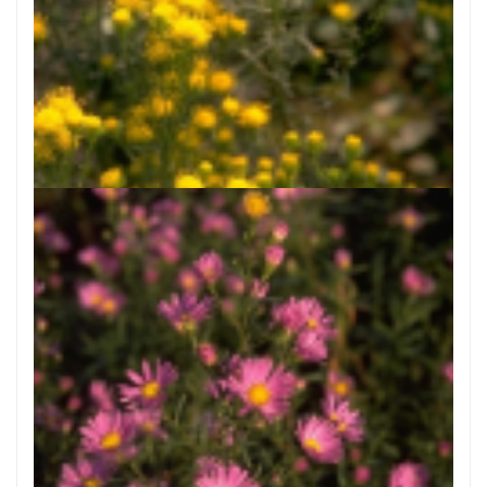
Aster
Aster linosyris 'Goldflake'