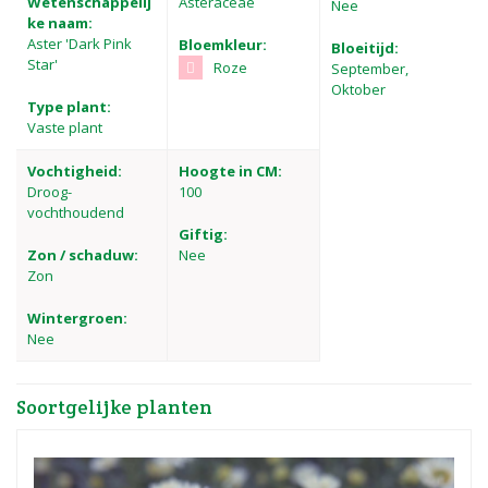
Wetenschappelij
Asteraceae
Nee
ke naam:
Aster 'Dark Pink
Bloemkleur:
Bloeitijd:
Star'
Roze
September,
Oktober
Type plant:
Vaste plant
Vochtigheid:
Hoogte in CM:
Droog-
100
vochthoudend
Giftig:
Zon / schaduw:
Nee
Zon
Wintergroen:
Nee
Soortgelijke planten