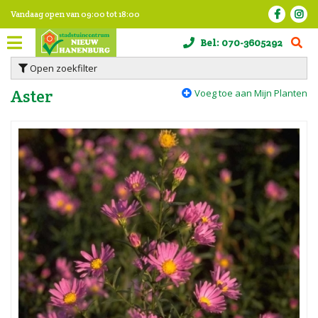
G
Vandaag open van
09:00
tot
18:00
a
n
Bel:
070-3605292
a
a
Open zoekfilter
r
c
Aster
Voeg toe aan Mijn Planten
o
n
t
e
n
t