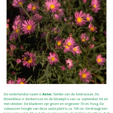
De nederlandse naam is
Aster
, familie van de Asteraceae. De
bloemkleur is donkerroze en de bloeitijd is van ca. september tot en
met oktober. De bladeren zijn groen en ongeveer 70 cm. hoog. De
volwassen hoogte van deze
vaste plant
is ca. 100 cm. Verdraagt een