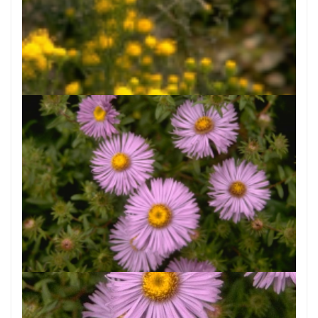
Aster
Aster linosyris 'Goldflake'