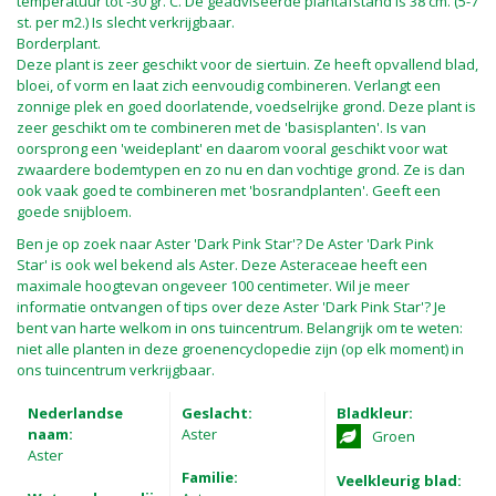
temperatuur tot -30 gr. C. De geadviseerde plantafstand is 38 cm. (5-7
st. per m2.) Is slecht verkrijgbaar.
Borderplant.
Deze plant is zeer geschikt voor de siertuin. Ze heeft opvallend blad,
bloei, of vorm en laat zich eenvoudig combineren. Verlangt een
zonnige plek en goed doorlatende, voedselrijke grond. Deze plant is
zeer geschikt om te combineren met de 'basisplanten'. Is van
oorsprong een 'weideplant' en daarom vooral geschikt voor wat
zwaardere bodemtypen en zo nu en dan vochtige grond. Ze is dan
ook vaak goed te combineren met 'bosrandplanten'. Geeft een
goede snijbloem.
Ben je op zoek naar Aster 'Dark Pink Star'? De Aster 'Dark Pink
Star' is ook wel bekend als Aster. Deze Asteraceae heeft een
maximale hoogtevan ongeveer 100 centimeter. Wil je meer
informatie ontvangen of tips over deze Aster 'Dark Pink Star'? Je
bent van harte welkom in ons tuincentrum. Belangrijk om te weten:
niet alle planten in deze groenencyclopedie zijn (op elk moment) in
ons tuincentrum verkrijgbaar.
Nederlandse
Geslacht:
Bladkleur:
naam:
Aster
Groen
Aster
Familie:
Veelkleurig blad: