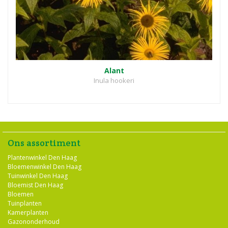
Alant
Inula hookeri
Ons assortiment
Plantenwinkel Den Haag
Bloemenwinkel Den Haag
Tuinwinkel Den Haag
Bloemist Den Haag
Bloemen
Tuinplanten
Kamerplanten
Gazononderhoud