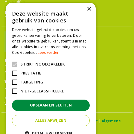
Meststoffen
×
Bestrijdingsmiddelen
Tuingereedschap
Deze website maakt
Potterie
gebruik van cookies.
Deze website gebruikt cookies om uw
gebruikerservaring te verbeteren. Door
onze website te gebruiken, stemt u in met
alle cookies in overeenstemming met ons
Cookiebeleid.
Lees verder
TUINCENTRUM NIEUW-HANENBURG
STRIKT NOODZAKELIJK
Hanenburglaan 266
2565 HC Den Haag
PRESTATIE
T.
070 36 052 92
TARGETING
E.
info@tuincentrumnieuwhanenburg.nl
NIET-GECLASSIFICEERD
>>
OPENINGSTIJDEN
Vacatures
OPSLAAN EN SLUITEN
ALLES AFWIJZEN
© Tuincentrum Hanenburg |
Privacy statement
|
Algemene
voorwaarden
DETAILS WEERGEVEN