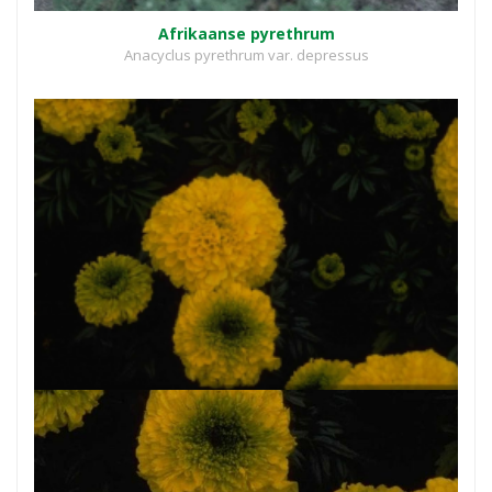
Afrikaanse pyrethrum
Anacyclus pyrethrum var. depressus