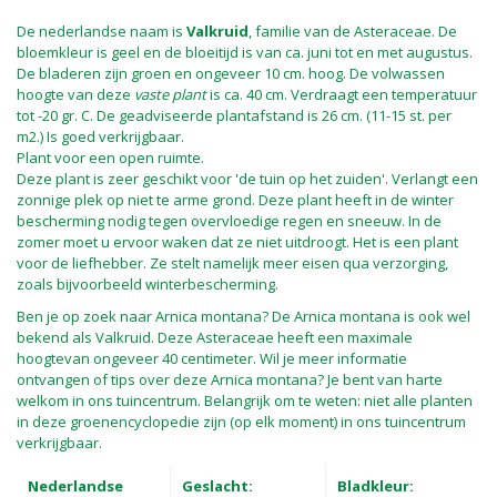
De nederlandse naam is
Valkruid
, familie van de Asteraceae. De
bloemkleur is geel en de bloeitijd is van ca. juni tot en met augustus.
De bladeren zijn groen en ongeveer 10 cm. hoog. De volwassen
hoogte van deze
vaste plant
is ca. 40 cm. Verdraagt een temperatuur
tot -20 gr. C. De geadviseerde plantafstand is 26 cm. (11-15 st. per
m2.) Is goed verkrijgbaar.
Plant voor een open ruimte.
Deze plant is zeer geschikt voor 'de tuin op het zuiden'. Verlangt een
zonnige plek op niet te arme grond. Deze plant heeft in de winter
bescherming nodig tegen overvloedige regen en sneeuw. In de
zomer moet u ervoor waken dat ze niet uitdroogt. Het is een plant
voor de liefhebber. Ze stelt namelijk meer eisen qua verzorging,
zoals bijvoorbeeld winterbescherming.
Ben je op zoek naar Arnica montana? De Arnica montana is ook wel
bekend als Valkruid. Deze Asteraceae heeft een maximale
hoogtevan ongeveer 40 centimeter. Wil je meer informatie
ontvangen of tips over deze Arnica montana? Je bent van harte
welkom in ons tuincentrum. Belangrijk om te weten: niet alle planten
in deze groenencyclopedie zijn (op elk moment) in ons tuincentrum
verkrijgbaar.
Nederlandse
Geslacht:
Bladkleur: