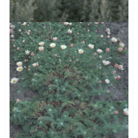
Absintalsem
Artemisia absinthium