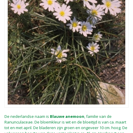
De nederlandse naam is
Blauwe anemoon
, familie van de
Ranunculaceae. De bloemkleur is wit en de bloeitijd is van ca. maart
tot en met april. De bladeren zijn groen en ongeveer 10 cm. hoog. De