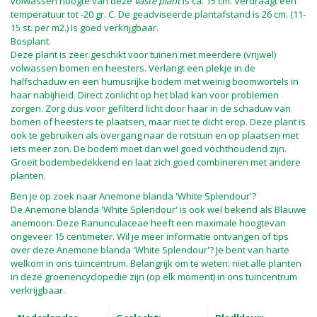
volwassen hoogte van deze
vaste plant
is ca. 15 cm. Verdraagt een
temperatuur tot -20 gr. C. De geadviseerde plantafstand is 26 cm. (11-
15 st. per m2.) Is goed verkrijgbaar.
Bosplant.
Deze plant is zeer geschikt voor tuinen met meerdere (vrijwel)
volwassen bomen en heesters. Verlangt een plekje in de
halfschaduw en een humusrijke bodem met weinig boomwortels in
haar nabijheid. Direct zonlicht op het blad kan voor problemen
zorgen. Zorg dus voor gefilterd licht door haar in de schaduw van
bomen of heesters te plaatsen, maar niet te dicht erop. Deze plant is
ook te gebruiken als overgang naar de rotstuin en op plaatsen met
iets meer zon. De bodem moet dan wel goed vochthoudend zijn.
Groeit bodembedekkend en laat zich goed combineren met andere
planten.
Ben je op zoek naar Anemone blanda 'White Splendour'?
De Anemone blanda 'White Splendour' is ook wel bekend als Blauwe
anemoon. Deze Ranunculaceae heeft een maximale hoogtevan
ongeveer 15 centimeter. Wil je meer informatie ontvangen of tips
over deze Anemone blanda 'White Splendour'? Je bent van harte
welkom in ons tuincentrum. Belangrijk om te weten: niet alle planten
in deze groenencyclopedie zijn (op elk moment) in ons tuincentrum
verkrijgbaar.