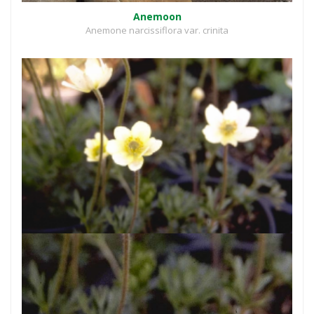
Anemoon
Anemone narcissiflora var. crinita