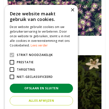
×
Deze website maakt
gebruik van cookies.
Deze website gebruikt cookies om uw
gebruikerservaring te verbeteren. Door
onze website te gebruiken, stemt u in met
Blauwe anemoon
alle cookies in overeenstemming met ons
Anemone blanda 'Charmer'
Cookiebeleid.
Lees verder
STRIKT NOODZAKELIJK
PRESTATIE
TARGETING
NIET-GECLASSIFICEERD
OPSLAAN EN SLUITEN
ALLES AFWIJZEN