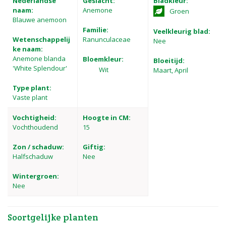
Nederlandse
Geslacht:
Bladkleur:
naam:
Anemone
Groen
Blauwe anemoon
Familie:
Veelkleurig blad:
Wetenschappelij
Ranunculaceae
Nee
ke naam:
Anemone blanda
Bloemkleur:
Bloeitijd:
'White Splendour'
Wit
Maart, April
Type plant:
Vaste plant
Vochtigheid:
Hoogte in CM:
Vochthoudend
15
Zon / schaduw:
Giftig:
Halfschaduw
Nee
Wintergroen:
Nee
Soortgelijke planten