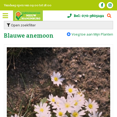
G
Vandaag open van
09:00
tot
18:00
a
n
Bel:
070-3605292
a
a
Open zoekfilter
r
c
Blauwe anemoon
Voeg toe aan Mijn Planten
o
n
t
e
n
t