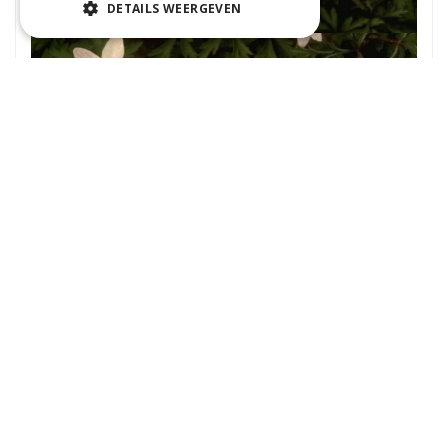
DETAILS WEERGEVEN
Bosanemoon
Anemone nemorosa 'Green Fingers'