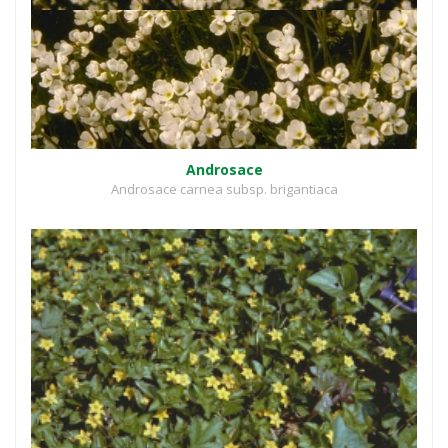
Androsace
Androsace carnea subsp. brigantiaca