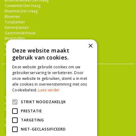
Bloemenwinkel Den Haag
Tuinwinkel Den Haag
Bloemist Den Haag
Bloemen
Tuinplanten
Kamerplanten
Gazononderhoud
Meststoffen
×
Bestrijdingsmiddelen
Tuingereedschap
Deze website maakt
Potterie
gebruik van cookies.
Deze website gebruikt cookies om uw
gebruikerservaring te verbeteren. Door
onze website te gebruiken, stemt u in met
alle cookies in overeenstemming met ons
Cookiebeleid.
Lees verder
TUINCENTRUM NIEUW-HANENBURG
STRIKT NOODZAKELIJK
Hanenburglaan 266
2565 HC Den Haag
PRESTATIE
T.
070 36 052 92
TARGETING
E.
info@tuincentrumnieuwhanenburg.nl
NIET-GECLASSIFICEERD