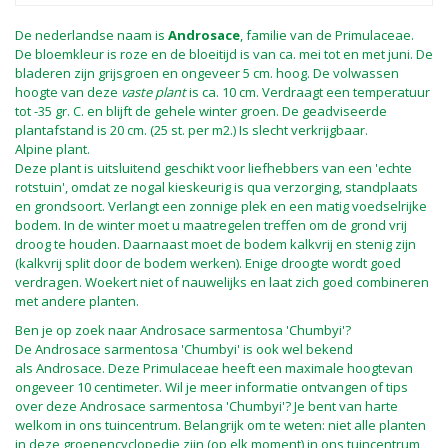
De nederlandse naam is
Androsace
, familie van de Primulaceae.
De bloemkleur is roze en de bloeitijd is van ca. mei tot en met juni. De
bladeren zijn grijsgroen en ongeveer 5 cm. hoog. De volwassen
hoogte van deze
vaste plant
is ca. 10 cm. Verdraagt een temperatuur
tot -35 gr. C. en blijft de gehele winter groen. De geadviseerde
plantafstand is 20 cm. (25 st. per m2.) Is slecht verkrijgbaar.
Alpine plant.
Deze plant is uitsluitend geschikt voor liefhebbers van een 'echte
rotstuin', omdat ze nogal kieskeurig is qua verzorging, standplaats
en grondsoort. Verlangt een zonnige plek en een matig voedselrijke
bodem. In de winter moet u maatregelen treffen om de grond vrij
droog te houden. Daarnaast moet de bodem kalkvrij en stenig zijn
(kalkvrij split door de bodem werken). Enige droogte wordt goed
verdragen. Woekert niet of nauwelijks en laat zich goed combineren
met andere planten.
Ben je op zoek naar Androsace sarmentosa 'Chumbyi'?
De Androsace sarmentosa 'Chumbyi' is ook wel bekend
als Androsace. Deze Primulaceae heeft een maximale hoogtevan
ongeveer 10 centimeter. Wil je meer informatie ontvangen of tips
over deze Androsace sarmentosa 'Chumbyi'? Je bent van harte
welkom in ons tuincentrum. Belangrijk om te weten: niet alle planten
in deze groenencyclopedie zijn (op elk moment) in ons tuincentrum