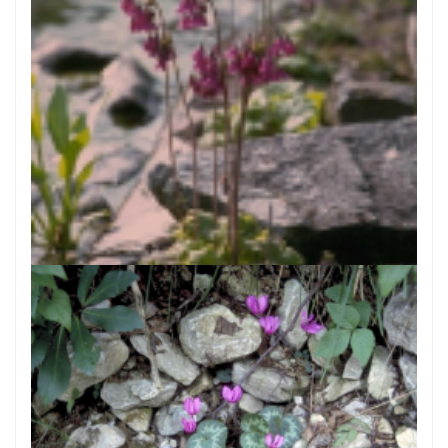
Cortusa
Cortusa matthioli var. pekinensis