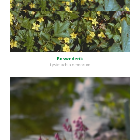
Boswederik
Lysimachia nemorum