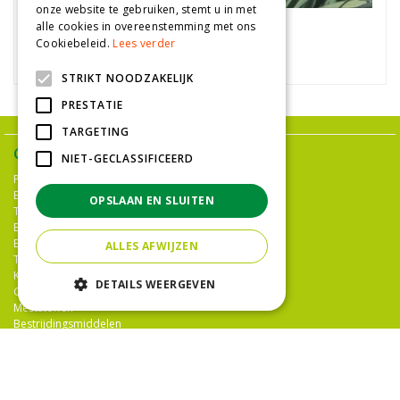
onze website te gebruiken, stemt u in met
Sierui
alle cookies in overeenstemming met ons
Cookiebeleid.
Lees verder
Allium insubricum
STRIKT NOODZAKELIJK
PRESTATIE
TARGETING
Ons assortiment
NIET-GECLASSIFICEERD
Plantenwinkel Den Haag
Bloemenwinkel Den Haag
OPSLAAN EN SLUITEN
Tuinwinkel Den Haag
Bloemist Den Haag
Bloemen
ALLES AFWIJZEN
Tuinplanten
Kamerplanten
DETAILS WEERGEVEN
Gazononderhoud
Meststoffen
Bestrijdingsmiddelen
Tuingereedschap
Potterie