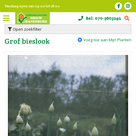
G
Vandaag open van
09:00
tot
18:00
a
n
Bel:
070-3605292
a
a
Open zoekfilter
r
c
Grof bieslook
Voeg toe aan Mijn Planten
o
n
t
e
n
t