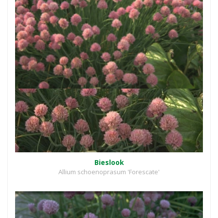
Bieslook
Allium schoenoprasum 'Forescate'