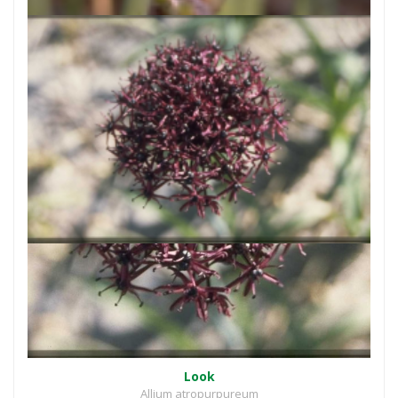
Look
Allium atropurpureum