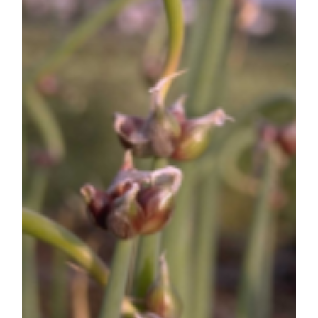
Egyptische ui
Allium cepa 'Proliferum'