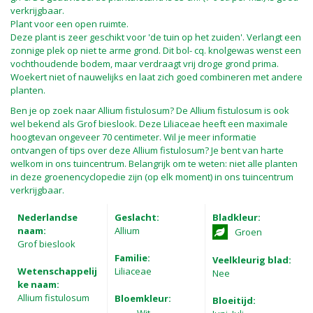
verkrijgbaar.
Plant voor een open ruimte.
Deze plant is zeer geschikt voor 'de tuin op het zuiden'. Verlangt een
zonnige plek op niet te arme grond. Dit bol- cq. knolgewas wenst een
vochthoudende bodem, maar verdraagt vrij droge grond prima.
Woekert niet of nauwelijks en laat zich goed combineren met andere
planten.
Ben je op zoek naar Allium fistulosum? De Allium fistulosum is ook
wel bekend als Grof bieslook. Deze Liliaceae heeft een maximale
hoogtevan ongeveer 70 centimeter. Wil je meer informatie
ontvangen of tips over deze Allium fistulosum? Je bent van harte
welkom in ons tuincentrum. Belangrijk om te weten: niet alle planten
in deze groenencyclopedie zijn (op elk moment) in ons tuincentrum
verkrijgbaar.
Nederlandse
Geslacht:
Bladkleur:
naam:
Allium
Groen
Grof bieslook
Familie:
Veelkleurig blad:
Wetenschappelij
Liliaceae
Nee
ke naam:
Allium fistulosum
Bloemkleur:
Bloeitijd: