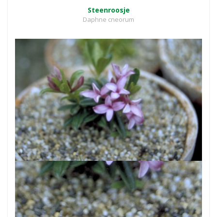
Steenroosje
Daphne cneorum