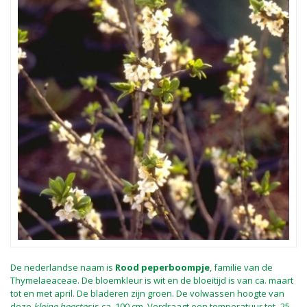
De nederlandse naam is
Rood peperboompje
, familie van de
Thymelaeaceae. De bloemkleur is wit en de bloeitijd is van ca. maart
tot en met april. De bladeren zijn groen. De volwassen hoogte van
deze
kleine heester
is ca. 100 cm. Verdraagt een temperatuur tot -25