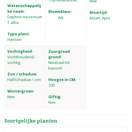
Thymelaeaceae
Nee
Wetenschappelij
ke naam:
Bloemkleur:
Bloeitijd:
Daphne mezereum
Wit
Maart, April
f. alba
Type plant:
Heester
Vochtigheid:
Zuurgraad
Vochthoudend-
grond:
vochtig
Neutraal tot
basisch
Zon / schaduw:
Halfschaduw / zon
Hoogte in CM:
100
Wintergroen:
Nee
Giftig:
Nee
Soortgelijke planten