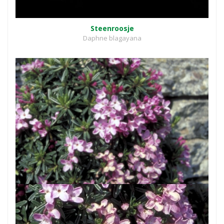
Steenroosje
Daphne blagayana