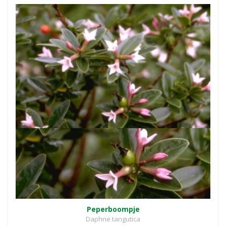
Peperboompje
Daphne tangutica