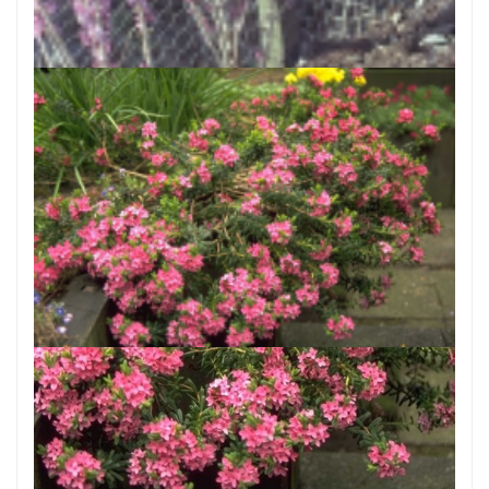
Rood peperboompje
Daphne mezereum