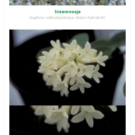
Steenroosje
Daphne collinaXpetraea 'Anton Fahrdrich'