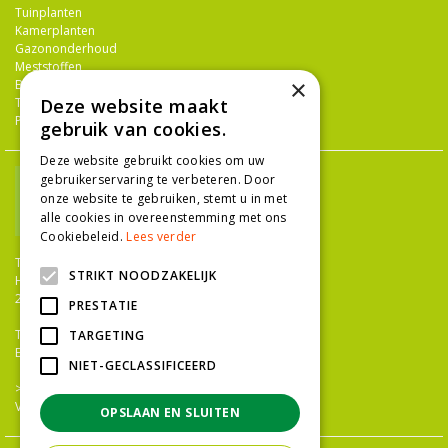
Tuinplanten
Kamerplanten
Gazononderhoud
Meststoffen
×
Bestrijdingsmiddelen
Tuingereedschap
Deze website maakt
Potterie
gebruik van cookies.
Deze website gebruikt cookies om uw
gebruikerservaring te verbeteren. Door
onze website te gebruiken, stemt u in met
alle cookies in overeenstemming met ons
Cookiebeleid.
Lees verder
TUINCENTRUM NIEUW-HANENBURG
STRIKT NOODZAKELIJK
Hanenburglaan 266
2565 HC Den Haag
PRESTATIE
T.
070 36 052 92
TARGETING
E.
info@tuincentrumnieuwhanenburg.nl
NIET-GECLASSIFICEERD
>>
OPENINGSTIJDEN
Vacatures
OPSLAAN EN SLUITEN