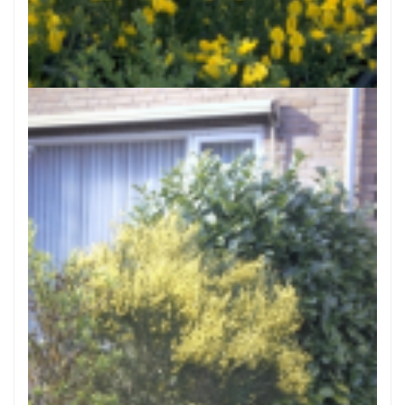
Brem
Cytisus x praecox 'Gold Speer'