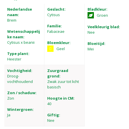
Nederlandse
Geslacht:
Bladkleur:
naam:
Cytisus
Groen
Brem
Familie:
Veelkleurig blad:
Wetenschappelij
Fabaceae
Nee
ke naam:
Cytisus x beanii
Bloemkleur:
Bloeitijd:
Geel
Mei
Type plant:
Heester
Vochtigheid:
Zuurgraad
Droog-
grond:
vochthoudend
Zwak zuur tot licht
basisch
Zon / schaduw:
Zon
Hoogte in CM:
40
Wintergroen:
Ja
Giftig:
Nee