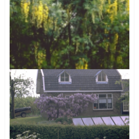
Bastaardgoudenregen
Laburnum x watereri 'Vossii'