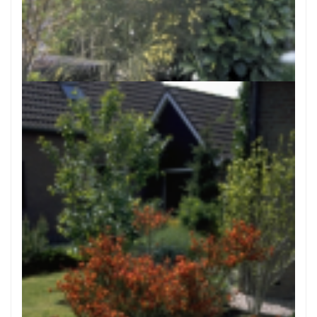
Brem
Cytisus x praecox 'Allgold'