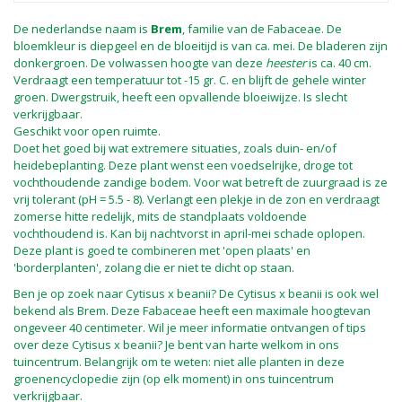
De nederlandse naam is
Brem
, familie van de Fabaceae. De
bloemkleur is diepgeel en de bloeitijd is van ca. mei. De bladeren zijn
donkergroen. De volwassen hoogte van deze
heester
is ca. 40 cm.
Verdraagt een temperatuur tot -15 gr. C. en blijft de gehele winter
groen. Dwergstruik, heeft een opvallende bloeiwijze. Is slecht
verkrijgbaar.
Geschikt voor open ruimte.
Doet het goed bij wat extremere situaties, zoals duin- en/of
heidebeplanting. Deze plant wenst een voedselrijke, droge tot
vochthoudende zandige bodem. Voor wat betreft de zuurgraad is ze
vrij tolerant (pH = 5.5 - 8). Verlangt een plekje in de zon en verdraagt
zomerse hitte redelijk, mits de standplaats voldoende
vochthoudend is. Kan bij nachtvorst in april-mei schade oplopen.
Deze plant is goed te combineren met 'open plaats' en
'borderplanten', zolang die er niet te dicht op staan.
Ben je op zoek naar Cytisus x beanii? De Cytisus x beanii is ook wel
bekend als Brem. Deze Fabaceae heeft een maximale hoogtevan
ongeveer 40 centimeter. Wil je meer informatie ontvangen of tips
over deze Cytisus x beanii? Je bent van harte welkom in ons
tuincentrum. Belangrijk om te weten: niet alle planten in deze
groenencyclopedie zijn (op elk moment) in ons tuincentrum
verkrijgbaar.