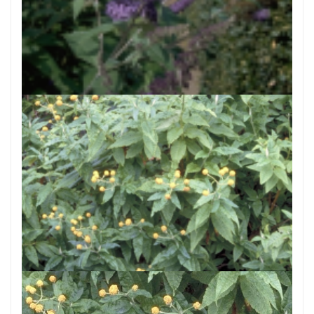
Herfstsering
Buddleja 'Lochinch'