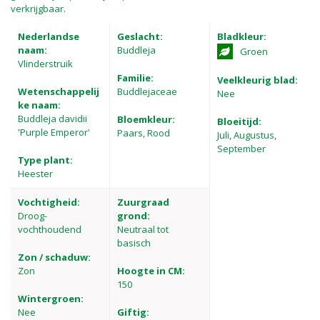
verkrijgbaar.
Nederlandse
Geslacht:
Bladkleur:
naam:
Buddleja
Groen
Vlinderstruik
Familie:
Veelkleurig blad:
Wetenschappelij
Buddlejaceae
Nee
ke naam:
Buddleja davidii
Bloemkleur:
Bloeitijd:
'Purple Emperor'
Paars, Rood
Juli, Augustus,
September
Type plant:
Heester
Vochtigheid:
Zuurgraad
Droog-
grond:
vochthoudend
Neutraal tot
basisch
Zon / schaduw:
Zon
Hoogte in CM:
150
Wintergroen:
Nee
Giftig: