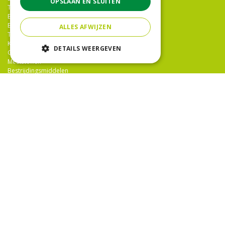
OPSLAAN EN SLUITEN
Tuinwinkel Den Haag
Bloemist Den Haag
Bloemen
ALLES AFWIJZEN
Tuinplanten
Kamerplanten
DETAILS WEERGEVEN
Gazononderhoud
Meststoffen
Bestrijdingsmiddelen
Tuingereedschap
Potterie
TUINCENTRUM NIEUW-HANENBURG
Hanenburglaan 266
2565 HC Den Haag
T.
070 36 052 92
E.
info@tuincentrumnieuwhanenburg.nl
>>
OPENINGSTIJDEN