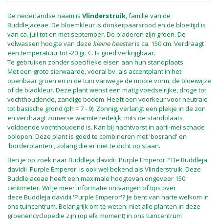
De nederlandse naam is
Vlinderstruik
, familie van de
Buddlejaceae. De bloemkleur is donkerpaarsrood en de bloeitijd is
van ca. juli tot en met september. De bladeren zijn groen. De
volwassen hoogte van deze
kleine heester
is ca. 150 cm. Verdraagt
een temperatuur tot -20 gr. C. Is goed verkrijgbaar.
Te gebruiken zonder specifieke eisen aan hun standplaats.
Met een grote sierwaarde, vooral bv. als accentplant in het
openbaar groen en in de tuin vanwege de mooie vorm, de bloeiwijze
of de bladkleur. Deze plant wenst een matig voedselrijke, droge tot
vochthoudende, zandige bodem. Heeft een voorkeur voor neutrale
tot basische grond (ph = 7 - 9). Zonnig, verlangt een plekje in de zon
en verdraagt zomerse warmte redelijk, mits de standplaats
voldoende vochthoudend is. Kan bij nachtvorst in april-mei schade
oplopen. Deze plant is goed te combineren met 'bosrand' en
'borderplanten', zolang die er niet te dicht op staan.
Ben je op zoek naar Buddleja davidii 'Purple Emperor'? De Buddleja
davidii 'Purple Emperor' is ook wel bekend als Vlinderstruik. Deze
Buddlejaceae heeft een maximale hoogtevan ongeveer 150
centimeter. Wil je meer informatie ontvangen of tips over
deze Buddleja davidii 'Purple Emperor'? Je bent van harte welkom in
ons tuincentrum. Belangrijk om te weten: niet alle planten in deze
groenencyclopedie zijn (op elk moment) in ons tuincentrum