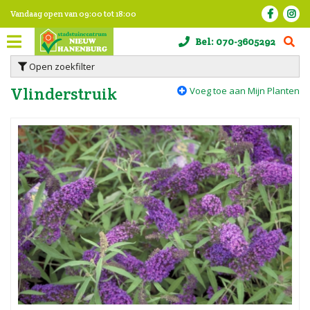
G
Vandaag open van
09:00
tot
18:00
a
n
Bel:
070-3605292
a
a
Open zoekfilter
r
c
Vlinderstruik
Voeg toe aan Mijn Planten
o
n
t
e
n
t