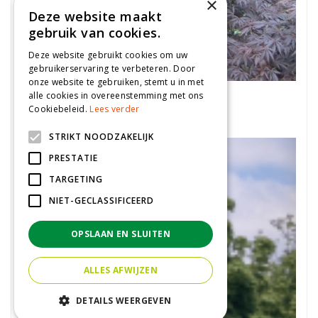
×
Deze website maakt
gebruik van cookies.
Deze website gebruikt cookies om uw
gebruikerservaring te verbeteren. Door
onze website te gebruiken, stemt u in met
Japanse esdoorn
alle cookies in overeenstemming met ons
Acer palmatum 'Burgundy Lace'
Cookiebeleid.
Lees verder
STRIKT NOODZAKELIJK
PRESTATIE
TARGETING
NIET-GECLASSIFICEERD
OPSLAAN EN SLUITEN
ALLES AFWIJZEN
DETAILS WEERGEVEN