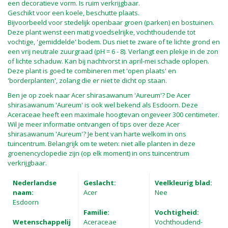
een decoratieve vorm. Is ruim verkrijgbaar.
Geschikt voor een koele, beschutte plaats.
Bijvoorbeeld voor stedelijk openbaar groen (parken) en bostuinen.
Deze plant wenst een matig voedselrijke, vochthoudende tot
vochtige, 'gemiddelde' bodem. Dus niet te zware of te lichte grond en
een vrij neutrale zuurgraad (pH = 6 - 8). Verlangt een plekje in de zon
of lichte schaduw. Kan bij nachtvorst in april-mei schade oplopen.
Deze plant is goed te combineren met 'open plaats' en
'borderplanten', zolang die er niet te dicht op staan.
Ben je op zoek naar Acer shirasawanum 'Aureum'? De Acer
shirasawanum 'Aureum' is ook wel bekend als Esdoorn. Deze
Aceraceae heeft een maximale hoogtevan ongeveer 300 centimeter.
Wil je meer informatie ontvangen of tips over deze Acer
shirasawanum 'Aureum'? Je bent van harte welkom in ons
tuincentrum. Belangrijk om te weten: niet alle planten in deze
groenencyclopedie zijn (op elk moment) in ons tuincentrum
verkrijgbaar.
Nederlandse
Geslacht:
Veelkleurig blad:
naam:
Acer
Nee
Esdoorn
Familie:
Vochtigheid:
Wetenschappelij
Aceraceae
Vochthoudend-