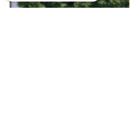
Noorse esdoorn
Acer platanoides 'Globosum'