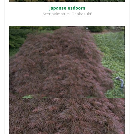
Japanse esdoorn
Acer palmatum 'Osakazuki'