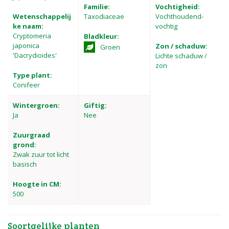
Familie:
Vochtigheid:
Wetenschappelij
Taxodiaceae
Vochthoudend-
ke naam:
vochtig
Cryptomeria
Bladkleur:
japonica
Zon / schaduw:
Groen
'Dacrydioides'
Lichte schaduw /
zon
Type plant:
Conifeer
Wintergroen:
Giftig:
Ja
Nee
Zuurgraad
grond:
Zwak zuur tot licht
basisch
Hoogte in CM:
500
Soortgelijke planten