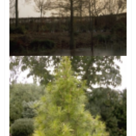
Moerascipres
Taxodium distichum