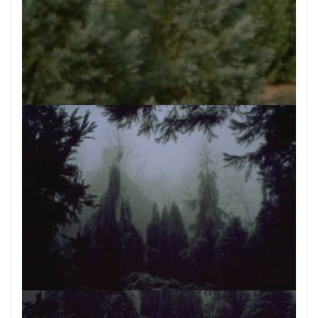
Mammoetboom
Sequoiadendron giganteum