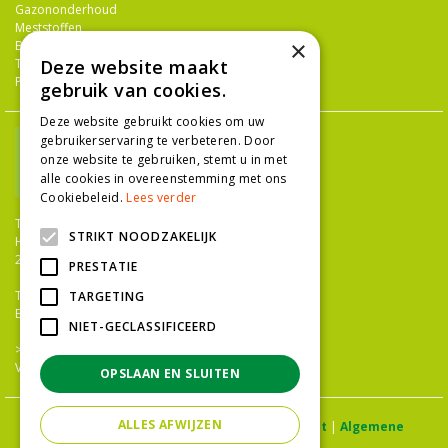
Gazononderhoud
Meststoffen
×
Bestrijdingsmiddelen
Deze website maakt
Tuingereedschap
Potterie
gebruik van cookies.
Deze website gebruikt cookies om uw
gebruikerservaring te verbeteren. Door
onze website te gebruiken, stemt u in met
alle cookies in overeenstemming met ons
Cookiebeleid.
Lees verder
TUINCENTRUM NIEUW-HANENBURG
STRIKT NOODZAKELIJK
Hanenburglaan 266
2565 HC Den Haag
PRESTATIE
T.
070 36 052 92
TARGETING
E.
info@tuincentrumnieuwhanenburg.nl
NIET-GECLASSIFICEERD
>>
OPENINGSTIJDEN
Vacatures
OPSLAAN EN SLUITEN
ALLES AFWIJZEN
© Tuincentrum Hanenburg |
Privacy statement
|
Algemene
voorwaarden