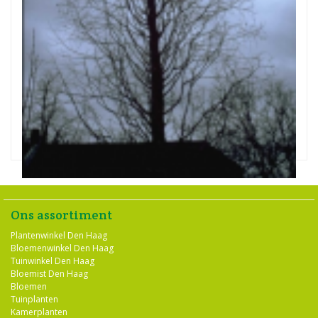
Watercipres
Metasequoia glyptostroboides
Ons assortiment
Plantenwinkel Den Haag
Bloemenwinkel Den Haag
Tuinwinkel Den Haag
Bloemist Den Haag
Bloemen
Tuinplanten
Kamerplanten