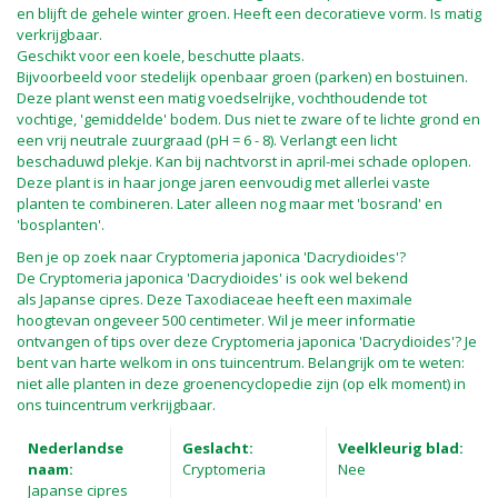
en blijft de gehele winter groen. Heeft een decoratieve vorm. Is matig
verkrijgbaar.
Geschikt voor een koele, beschutte plaats.
Bijvoorbeeld voor stedelijk openbaar groen (parken) en bostuinen.
Deze plant wenst een matig voedselrijke, vochthoudende tot
vochtige, 'gemiddelde' bodem. Dus niet te zware of te lichte grond en
een vrij neutrale zuurgraad (pH = 6 - 8). Verlangt een licht
beschaduwd plekje. Kan bij nachtvorst in april-mei schade oplopen.
Deze plant is in haar jonge jaren eenvoudig met allerlei vaste
planten te combineren. Later alleen nog maar met 'bosrand' en
'bosplanten'.
Ben je op zoek naar Cryptomeria japonica 'Dacrydioides'?
De Cryptomeria japonica 'Dacrydioides' is ook wel bekend
als Japanse cipres. Deze Taxodiaceae heeft een maximale
hoogtevan ongeveer 500 centimeter. Wil je meer informatie
ontvangen of tips over deze Cryptomeria japonica 'Dacrydioides'? Je
bent van harte welkom in ons tuincentrum. Belangrijk om te weten:
niet alle planten in deze groenencyclopedie zijn (op elk moment) in
ons tuincentrum verkrijgbaar.
Nederlandse
Geslacht:
Veelkleurig blad:
naam:
Cryptomeria
Nee
Japanse cipres