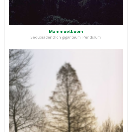
Mammoetboom
Sequoiadendron giganteum 'Pendulum'