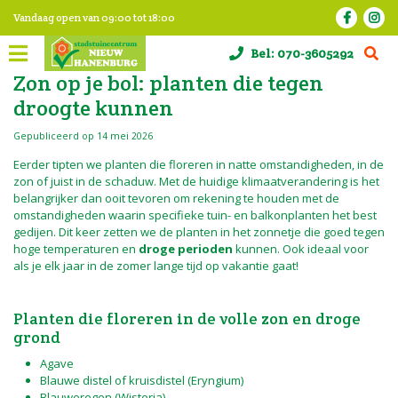
G
Vandaag open van
09:00
tot
18:00
a
n
Bel:
070-3605292
a
a
Zon op je bol: planten die tegen
r
droogte kunnen
c
o
Gepubliceerd op
14 mei 2026
n
t
Eerder tipten we planten die floreren in natte omstandigheden, in de
e
zon of juist in de schaduw. Met de huidige klimaatverandering is het
n
belangrijker dan ooit tevoren om rekening te houden met de
t
omstandigheden waarin specifieke tuin- en balkonplanten het best
gedijen. Dit keer zetten we de planten in het zonnetje die goed tegen
hoge temperaturen en
droge perioden
kunnen. Ook ideaal voor
als je elk jaar in de zomer lange tijd op vakantie gaat!
Planten die floreren in de volle zon en droge
grond
Agave
Blauwe distel of kruisdistel (Eryngium)
Blauweregen (Wisteria)