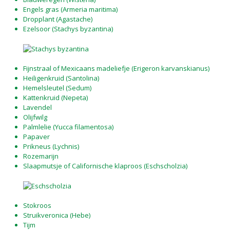
Engels gras (Armeria maritima)
Dropplant (Agastache)
Ezelsoor (Stachys byzantina)
Fijnstraal of Mexicaans madeliefje (Erigeron karvanskianus)
Heiligenkruid (Santolina)
Hemelsleutel (Sedum)
Kattenkruid (Nepeta)
Lavendel
Olijfwilg
Palmlelie (Yucca filamentosa)
Papaver
Prikneus (Lychnis)
Rozemarijn
Slaapmutsje of Californische klaproos (Eschscholzia)
Stokroos
Struikveronica (Hebe)
Tijm