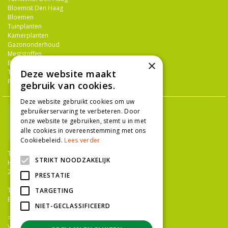
Bloemist Den Haag
Bloemen
Tuinplanten
Kamerplanten
Gazononderhoud
Meststoffen
×
Bestrijdingsmiddelen
Deze website maakt
Tuingereedschap
Potterie
gebruik van cookies.
Deze website gebruikt cookies om uw
gebruikerservaring te verbeteren. Door
onze website te gebruiken, stemt u in met
alle cookies in overeenstemming met ons
Cookiebeleid.
Lees verder
TUINCENTRUM NIEUW-HANENBURG
STRIKT NOODZAKELIJK
Hanenburglaan 266
2565 HC Den Haag
PRESTATIE
T.
070 36 052 92
TARGETING
E.
info@tuincentrumnieuwhanenburg.nl
NIET-GECLASSIFICEERD
>>
OPENINGSTIJDEN
Vacatures