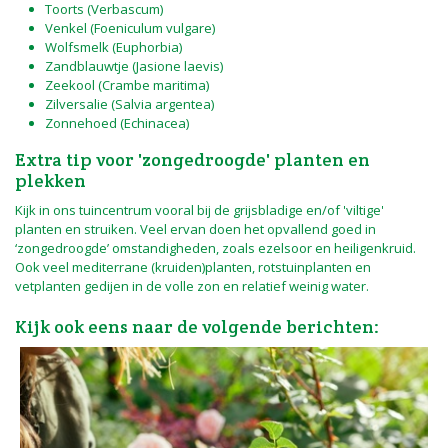
Toorts (Verbascum)
Venkel (Foeniculum vulgare)
Wolfsmelk (Euphorbia)
Zandblauwtje (Jasione laevis)
Zeekool (Crambe maritima)
Zilversalie (Salvia argentea)
Zonnehoed (Echinacea)
Extra tip voor 'zongedroogde' planten en
plekken
Kijk in ons tuincentrum vooral bij de grijsbladige en/of 'viltige'
planten en struiken. Veel ervan doen het opvallend goed in
‘zongedroogde’ omstandigheden, zoals ezelsoor en heiligenkruid.
Ook veel mediterrane (kruiden)planten, rotstuinplanten en
vetplanten gedijen in de volle zon en relatief weinig water.
Kijk ook eens naar de volgende berichten: