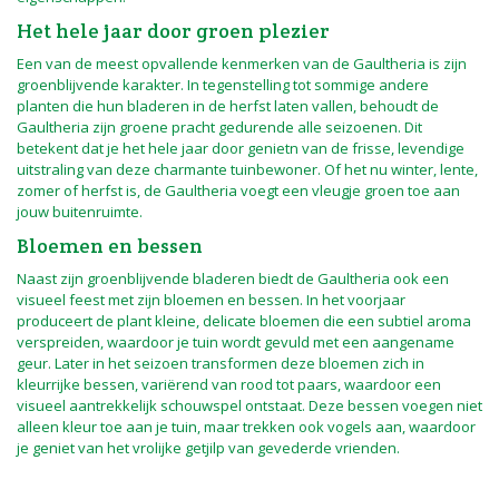
Het hele jaar door groen plezier
Een van de meest opvallende kenmerken van de Gaultheria is zijn
groenblijvende karakter. In tegenstelling tot sommige andere
planten die hun bladeren in de herfst laten vallen, behoudt de
Gaultheria zijn groene pracht gedurende alle seizoenen. Dit
betekent dat je het hele jaar door genietn van de frisse, levendige
uitstraling van deze charmante tuinbewoner. Of het nu winter, lente,
zomer of herfst is, de Gaultheria voegt een vleugje groen toe aan
jouw buitenruimte.
Bloemen en bessen
Naast zijn groenblijvende bladeren biedt de Gaultheria ook een
visueel feest met zijn bloemen en bessen. In het voorjaar
produceert de plant kleine, delicate bloemen die een subtiel aroma
verspreiden, waardoor je tuin wordt gevuld met een aangename
geur. Later in het seizoen transformen deze bloemen zich in
kleurrijke bessen, variërend van rood tot paars, waardoor een
visueel aantrekkelijk schouwspel ontstaat. Deze bessen voegen niet
alleen kleur toe aan je tuin, maar trekken ook vogels aan, waardoor
je geniet van het vrolijke getjilp van gevederde vrienden.