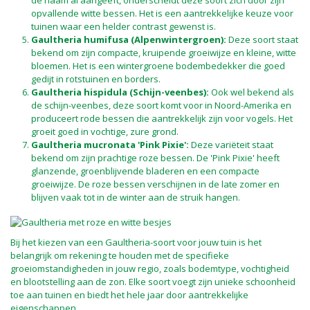
de naam al aangeeft, onderscheidt deze soort zich door zijn
opvallende witte bessen. Het is een aantrekkelijke keuze voor
tuinen waar een helder contrast gewenst is.
Gaultheria humifusa (Alpenwintergroen):
Deze soort staat
bekend om zijn compacte, kruipende groeiwijze en kleine, witte
bloemen. Het is een wintergroene bodembedekker die goed
gedijt in rotstuinen en borders.
Gaultheria hispidula (Schijn-veenbes):
Ook wel bekend als
de schijn-veenbes, deze soort komt voor in Noord-Amerika en
produceert rode bessen die aantrekkelijk zijn voor vogels. Het
groeit goed in vochtige, zure grond.
Gaultheria mucronata 'Pink Pixie':
Deze variëteit staat
bekend om zijn prachtige roze bessen. De 'Pink Pixie' heeft
glanzende, groenblijvende bladeren en een compacte
groeiwijze. De roze bessen verschijnen in de late zomer en
blijven vaak tot in de winter aan de struik hangen.
Bij het kiezen van een Gaultheria-soort voor jouw tuin is het
belangrijk om rekening te houden met de specifieke
groeiomstandigheden in jouw regio, zoals bodemtype, vochtigheid
en blootstelling aan de zon. Elke soort voegt zijn unieke schoonheid
toe aan tuinen en biedt het hele jaar door aantrekkelijke
eigenschappen.