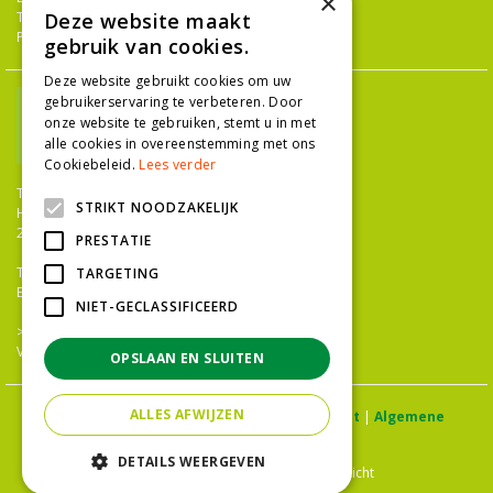
×
Deze website maakt
Tuingereedschap
Potterie
gebruik van cookies.
Deze website gebruikt cookies om uw
gebruikerservaring te verbeteren. Door
onze website te gebruiken, stemt u in met
alle cookies in overeenstemming met ons
Cookiebeleid.
Lees verder
TUINCENTRUM NIEUW-HANENBURG
STRIKT NOODZAKELIJK
Hanenburglaan 266
2565 HC Den Haag
PRESTATIE
T.
070 36 052 92
TARGETING
E.
info@tuincentrumnieuwhanenburg.nl
NIET-GECLASSIFICEERD
>>
OPENINGSTIJDEN
Vacatures
OPSLAAN EN SLUITEN
ALLES AFWIJZEN
© Tuincentrum Hanenburg |
Privacy statement
|
Algemene
voorwaarden
DETAILS WEERGEVEN
Green Solutions
|
Tuincentrum Overzicht