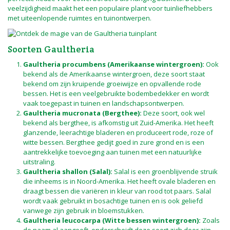
veelzijdigheid maakt het een populaire plant voor tuinliefhebbers
met uiteenlopende ruimtes en tuinontwerpen.
Soorten Gaultheria
Gaultheria procumbens (Amerikaanse wintergroen):
Ook
bekend als de Amerikaanse wintergroen, deze soort staat
bekend om zijn kruipende groeiwijze en opvallende rode
bessen. Het is een veelgebruikte bodembedekker en wordt
vaak toegepast in tuinen en landschapsontwerpen.
Gaultheria mucronata (Bergthee):
Deze soort, ook wel
bekend als bergthee, is afkomstig uit Zuid-Amerika. Het heeft
glanzende, leerachtige bladeren en produceert rode, roze of
witte bessen. Bergthee gedijt goed in zure grond en is een
aantrekkelijke toevoeging aan tuinen met een natuurlijke
uitstraling.
Gaultheria shallon (Salal):
Salal is een groenblijvende struik
die inheems is in Noord-Amerika. Het heeft ovale bladeren en
draagt bessen die variëren in kleur van rood tot paars. Salal
wordt vaak gebruikt in bosachtige tuinen en is ook geliefd
vanwege zijn gebruik in bloemstukken.
Gaultheria leucocarpa (Witte bessen wintergroen):
Zoals