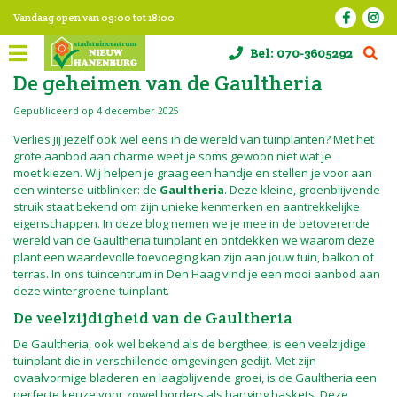
G
Vandaag open van
09:00
tot
18:00
a
n
Bel:
070-3605292
a
a
De geheimen van de Gaultheria
r
c
Gepubliceerd op
4 december 2025
o
Verlies jij jezelf ook wel eens in de wereld van tuinplanten? Met het
n
grote aanbod aan charme weet je soms gewoon niet wat je
t
moet kiezen. Wij helpen je graag een handje en stellen je voor aan
e
een winterse uitblinker: de
Gaultheria
. Deze kleine, groenblijvende
n
struik staat bekend om zijn unieke kenmerken en aantrekkelijke
t
eigenschappen. In deze blog nemen we je mee in de betoverende
wereld van de Gaultheria tuinplant en ontdekken we waarom deze
plant een waardevolle toevoeging kan zijn aan jouw tuin, balkon of
terras. In ons tuincentrum in Den Haag vind je een mooi aanbod aan
deze wintergroene tuinplant.
De veelzijdigheid van de Gaultheria
De Gaultheria, ook wel bekend als de bergthee, is een veelzijdige
tuinplant die in verschillende omgevingen gedijt. Met zijn
ovaalvormige bladeren en laagblijvende groei, is de Gaultheria een
perfecte keuze voor zowel borders als hanging baskets. Deze