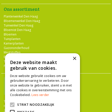
Ons assortiment
Plantenwinkel Den Haag
Bloemenwinkel Den Haag
Tuinwinkel Den Haag
Bloemist Den Haag
Bloemen
Tuinplanten
Kamerplanten
Gazononderhoud
Meststoffen
×
Bestrijdingsmiddelen
Tuingereedschap
Deze website maakt
Potterie
gebruik van cookies.
Deze website gebruikt cookies om uw
gebruikerservaring te verbeteren. Door
onze website te gebruiken, stemt u in met
alle cookies in overeenstemming met ons
Cookiebeleid.
Lees verder
TUINCENTRUM NIEUW-HANENBURG
STRIKT NOODZAKELIJK
Hanenburglaan 266
2565 HC Den Haag