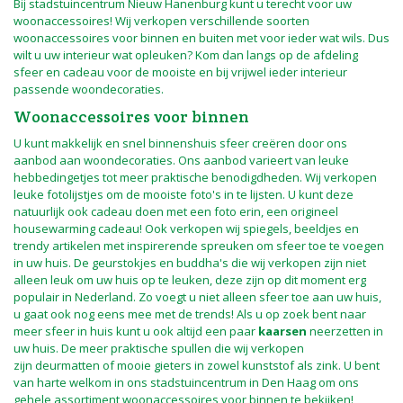
Bij stadstuincentrum Nieuw Hanenburg kunt u terecht voor uw
woonaccessoires! Wij verkopen verschillende soorten
woonaccessoires voor binnen en buiten met voor ieder wat wils. Dus
wilt u uw interieur wat opleuken? Kom dan langs op de afdeling
sfeer en cadeau voor de mooiste en bij vrijwel ieder interieur
passende woondecoraties.
Woonaccessoires voor binnen
U kunt makkelijk en snel binnenshuis sfeer creëren door ons
aanbod aan woondecoraties. Ons aanbod varieert van leuke
hebbedingetjes tot meer praktische benodigdheden. Wij verkopen
leuke fotolijstjes om de mooiste foto's in te lijsten. U kunt deze
natuurlijk ook cadeau doen met een foto erin, een origineel
housewarming cadeau! Ook verkopen wij spiegels, beeldjes en
trendy artikelen met inspirerende spreuken om sfeer toe te voegen
in uw huis. De geurstokjes en buddha's die wij verkopen zijn niet
alleen leuk om uw huis op te leuken, deze zijn op dit moment erg
populair in Nederland. Zo voegt u niet alleen sfeer toe aan uw huis,
u gaat ook nog eens mee met de trends! Als u op zoek bent naar
meer sfeer in huis kunt u ook altijd een paar
kaarsen
neerzetten in
uw huis. De meer praktische spullen die wij verkopen
zijn deurmatten of mooie gieters in zowel kunststof als zink. U bent
van harte welkom in ons stadstuincentrum in Den Haag om ons
gehele assortiment woonaccessoires voor binnen te bekijken!