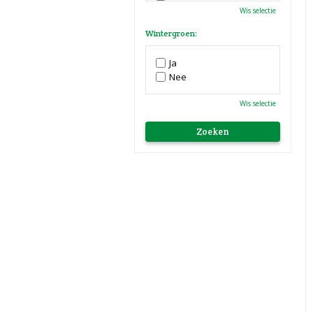
Paars
Wis selectie
Rood
Roze
Wintergroen:
Wit
Zwart
Ja
Nee
Wis selectie