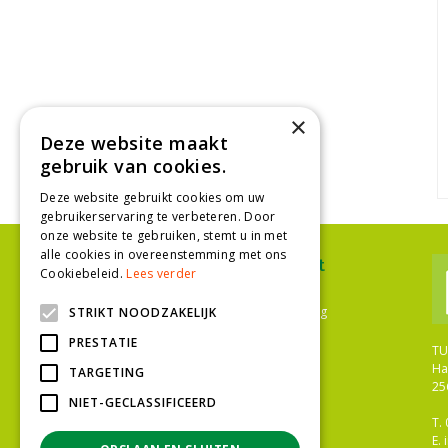
×
Deze website maakt
gebruik van cookies.
Deze website gebruikt cookies om uw
gebruikerservaring te verbeteren. Door
onze website te gebruiken, stemt u in met
alle cookies in overeenstemming met ons
Ons assortiment
Cookiebeleid.
Lees verder
Plantenwinkel Den Haag
Bloemenwinkel Den Haag
STRIKT NOODZAKELIJK
Tuinwinkel Den Haag
PRESTATIE
Bloemist Den Haag
TU
Bloemen
Ha
TARGETING
Tuinplanten
25
Kamerplanten
NIET-GECLASSIFICEERD
Gazononderhoud
T.
Meststoffen
E.