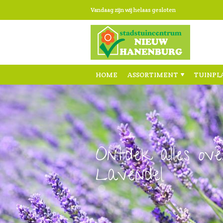
Ga
Vandaag zijn wij helaas gesloten
naar
content
HOME
ASSORTIMENT
TUINPL
Ontdek alles ove
Lavendel