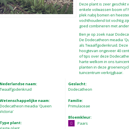
Deze plant is zeer geschikt 
enkele volwassen boom of h
plek nabij bomen en heeste
vochthoudend tot vochtig zij
goed combineren met ander
Ben je op zoek naar Dodeca
De Dodecatheon meadia 'Que
als Twaalfgodenkruid. Deze
hoogtevan ongeveer 40 centi
of tips over deze Dodecathe
harte welkom in ons tuincent
planten in deze groenencycl
tuincentrum verkrijgbaar.
Nederlandse naam:
Geslacht:
Twaalfgodenkruid
Dodecatheon
Wetenschappelijke naam:
Familie:
Dodecatheon meadia 'Queen
Primulaceae
Victoria'
Bloemkleur:
Type plant:
Paars
Vaste plant