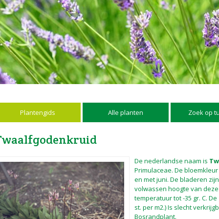
Plantengids
Alle planten
Zoek op t
Twaalfgodenkruid
De nederlandse naam is
Tw
Primulaceae. De bloemkleur is
en met juni. De bladeren zi
volwassen hoogte van dez
temperatuur tot -35 gr. C. D
st. per m2.) Is slecht verkrijg
Bosrandplant.