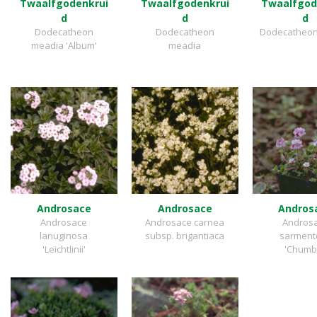
Twaalfgodenkrui
Twaalfgodenkrui
Twaalfgod
d
d
d
Dodecatheon
Dodecatheon
Dodecatheon 
meadia 'Album'
meadia
Androsace
Androsace
Andros
Androsace
Androsace carnea
Andros
lanuginosa
subsp. brigantiaca
sarment
'Leichtlinii'
'Chumb