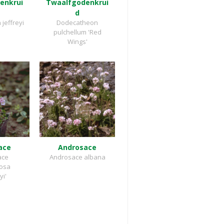
enkrui
Twaalfgodenkrui
d
jeffreyi
Dodecatheon
pulchellum 'Red
Wings'
ace
Androsace
ace
Androsace albana
osa
yi'