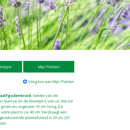
uintype
Mijn Planten
Voeg toe aan Mijn Planten
aalfgodenkruid
, familie van de
 lilaroze en de bloeitijd is van ca. mei tot
jn groen en ongeveer 15 cm. hoog. De
e
vaste plant
is ca. 40 cm. Verdraagt een
e geadviseerde plantafstand is 20 cm. (25
baar.