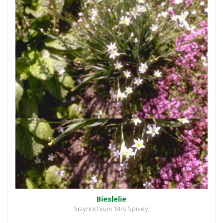
Bieslelie
Sisyrinchium 'Mrs Spivey'