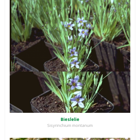
Bieslelie
Sisyrinchium montanum