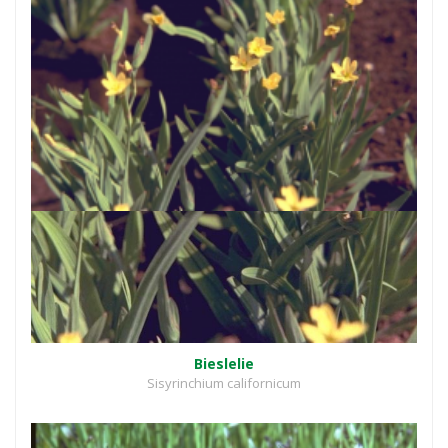
Bieslelie
Sisyrinchium californicum