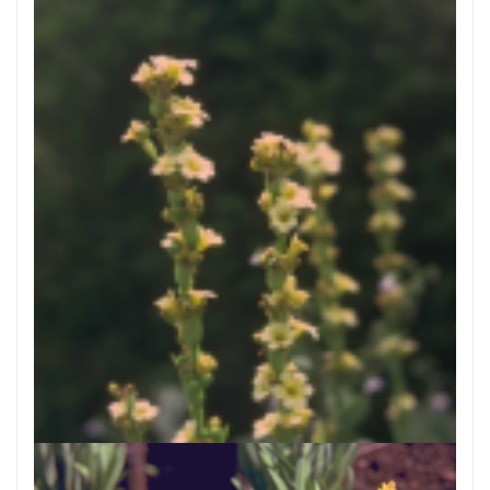
Bieslelie
Sisyrinchium striatum