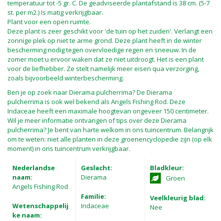
temperatuur tot -5 gr. C. De geadviseerde plantafstand is 38 cm. (5-7
st. per m2.) Is matig verkrijgbaar.
Plant voor een open ruimte.
Deze plant is zeer geschikt voor 'de tuin op het zuiden'. Verlangt een
zonnige plek op niet te arme grond. Deze plant heeft in de winter
bescherming nodig tegen overvloedige regen en sneeuw. In de
zomer moet u ervoor waken dat ze niet uitdroogt. Het is een plant
voor de liefhebber. Ze stelt namelijk meer eisen qua verzorging,
zoals bijvoorbeeld winterbescherming.
Ben je op zoek naar Dierama pulcherrima? De Dierama
pulcherrima is ook wel bekend als Angels Fishing Rod. Deze
Iridaceae heeft een maximale hoogtevan ongeveer 150 centimeter.
Wil je meer informatie ontvangen of tips over deze Dierama
pulcherrima? Je bent van harte welkom in ons tuincentrum. Belangrijk
om te weten: niet alle planten in deze groenencyclopedie zijn (op elk
moment) in ons tuincentrum verkrijgbaar.
Nederlandse
Geslacht:
Bladkleur:
naam:
Dierama
Groen
Angels Fishing Rod
Familie:
Veelkleurig blad:
Wetenschappelij
Iridaceae
Nee
ke naam: