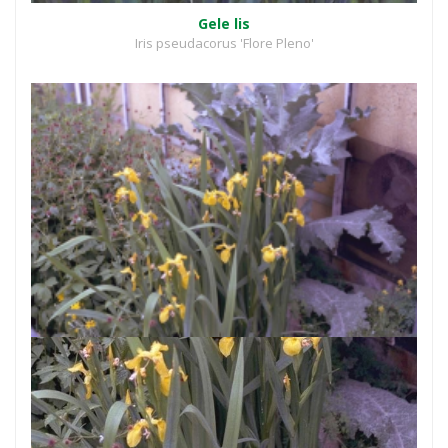
Gele lis
Iris pseudacorus 'Flore Pleno'