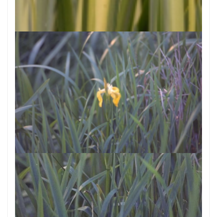
Gele lis
Iris pseudacorus 'Variegata'