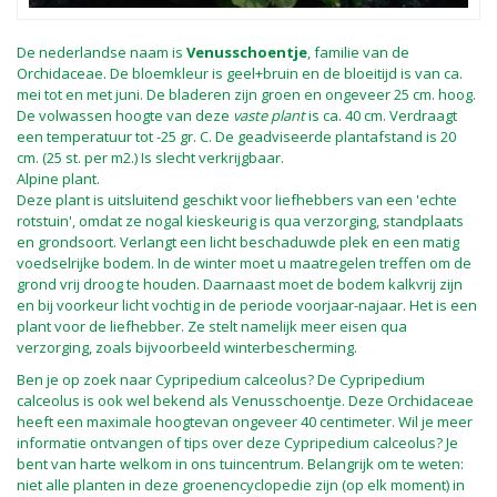
De nederlandse naam is
Venusschoentje
, familie van de
Orchidaceae. De bloemkleur is geel+bruin en de bloeitijd is van ca.
mei tot en met juni. De bladeren zijn groen en ongeveer 25 cm. hoog.
De volwassen hoogte van deze
vaste plant
is ca. 40 cm. Verdraagt
een temperatuur tot -25 gr. C. De geadviseerde plantafstand is 20
cm. (25 st. per m2.) Is slecht verkrijgbaar.
Alpine plant.
Deze plant is uitsluitend geschikt voor liefhebbers van een 'echte
rotstuin', omdat ze nogal kieskeurig is qua verzorging, standplaats
en grondsoort. Verlangt een licht beschaduwde plek en een matig
voedselrijke bodem. In de winter moet u maatregelen treffen om de
grond vrij droog te houden. Daarnaast moet de bodem kalkvrij zijn
en bij voorkeur licht vochtig in de periode voorjaar-najaar. Het is een
plant voor de liefhebber. Ze stelt namelijk meer eisen qua
verzorging, zoals bijvoorbeeld winterbescherming.
Ben je op zoek naar Cypripedium calceolus? De Cypripedium
calceolus is ook wel bekend als Venusschoentje. Deze Orchidaceae
heeft een maximale hoogtevan ongeveer 40 centimeter. Wil je meer
informatie ontvangen of tips over deze Cypripedium calceolus? Je
bent van harte welkom in ons tuincentrum. Belangrijk om te weten:
niet alle planten in deze groenencyclopedie zijn (op elk moment) in