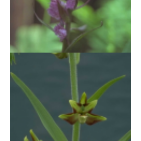
Rietorchis
Dactylorhiza majalis subsp. praetermissa