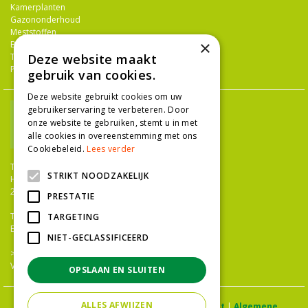
Kamerplanten
Gazononderhoud
Meststoffen
×
Bestrijdingsmiddelen
Tuingereedschap
Deze website maakt
Potterie
gebruik van cookies.
Deze website gebruikt cookies om uw
gebruikerservaring te verbeteren. Door
onze website te gebruiken, stemt u in met
alle cookies in overeenstemming met ons
Cookiebeleid.
Lees verder
TUINCENTRUM NIEUW-HANENBURG
STRIKT NOODZAKELIJK
Hanenburglaan 266
2565 HC Den Haag
PRESTATIE
T.
070 36 052 92
TARGETING
E.
info@tuincentrumnieuwhanenburg.nl
NIET-GECLASSIFICEERD
>>
OPENINGSTIJDEN
Vacatures
OPSLAAN EN SLUITEN
ALLES AFWIJZEN
© Tuincentrum Hanenburg |
Privacy statement
|
Algemene