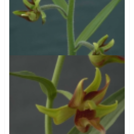
Wespenorchis
Epipactis veratrifolia