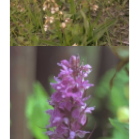
Moeraswespenorchis
Epipactis palustris