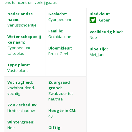
ons tuincentrum verkrijgbaar.
Nederlandse
Geslacht:
Bladkleur:
naam:
Cypripedium
Groen
Venusschoentje
Familie:
Veelkleurig blad:
Wetenschappelij
Orchidaceae
Nee
ke naam:
Cypripedium
Bloemkleur:
Bloeitijd:
calceolus
Bruin, Geel
Mei, Juni
Type plant:
Vaste plant
Vochtigheid:
Zuurgraad
Vochthoudend-
grond:
vochtig
Zwak zuur tot
neutraal
Zon / schaduw:
Lichte schaduw
Hoogte in CM:
40
Wintergroen:
Nee
Giftig: