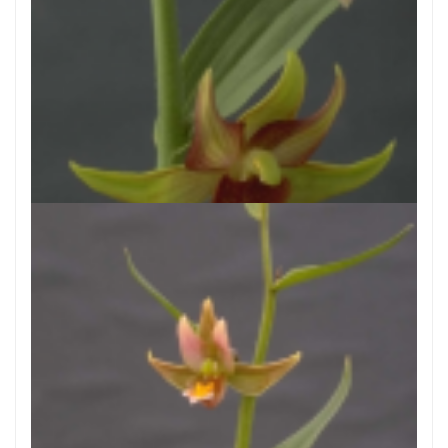
Wespenorchis
Epipactis 'Lowland Legacy'