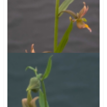
Wespenorchis
Epipactis 'Sabine'