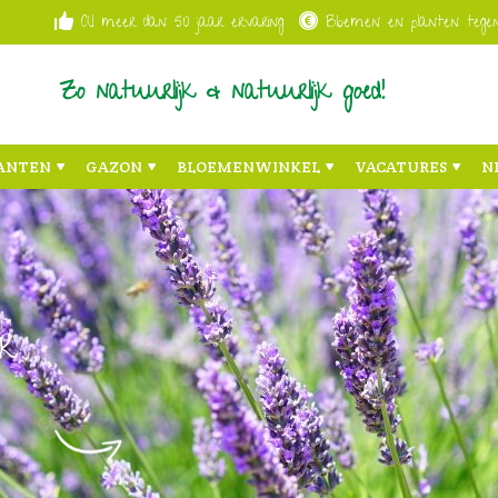
Al meer dan 50 jaar ervaring
Bloemen en planten tegen
Zo natuurlijk & natuurlijk goed!
ANTEN
GAZON
BLOEMENWINKEL
VACATURES
N
r