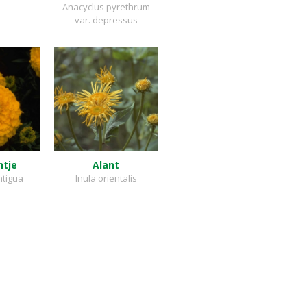
Anacyclus pyrethrum
var. depressus
ntje
Alant
ntigua
Inula orientalis