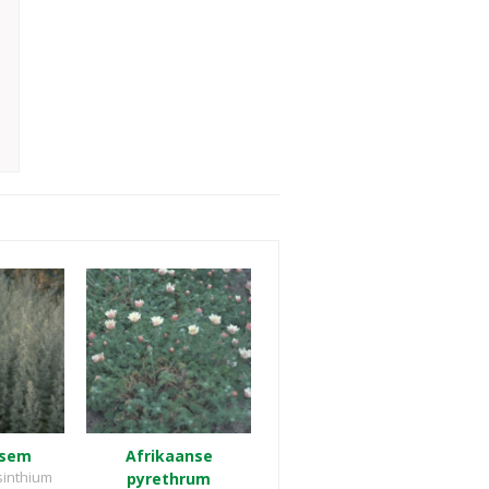
lsem
Afrikaanse
sinthium
pyrethrum