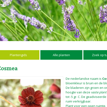
Plantengids
Alle planten
Zoek op t
Cosmea
De nederlandse naam is
Co
bloemkleur is bruin en de blo
De bladeren zijn groen en 
hoogte van deze
vaste plant
tot -5 gr. C. De geadviseerde 
ruim verkrijgbaar.
Plant voor een open ruimte.