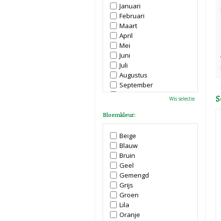
Januari
Februari
Maart
April
Mei
Juni
Juli
Augustus
September
Oktober
S
Wis selectie
November
December
Bloemkleur:
Beige
Blauw
Bruin
Geel
Gemengd
Grijs
Groen
Lila
Oranje