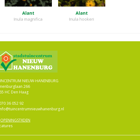
Alant
Alant
Inula magnifica
Inula hookeri
INCENTRUM NIEUW-HANENBURG
nenburglaan 266
65 HC Den Haag
070 36 052 92
info@tuincentrumnieuwhanenburg.nl
>
OPENINGSTIJDEN
catures