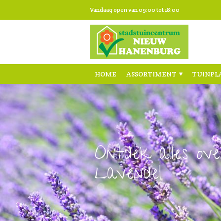
Ga
Vandaag open van
09:00
tot
18:00
naar
content
HOME
ASSORTIMENT
TUINPL
Ontdek alles ove
Lavendel