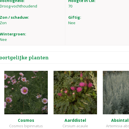
Vochtigheid:
Hoogte in CM:
Droog-vochthoudend
70
Zon / schaduw:
Giftig:
Zon
Nee
Wintergroen:
Nee
oortgelijke planten
Cosmos
Aarddistel
Absinta
Cosmos bipinnatus
Cirsium acaule
Artemisia ab