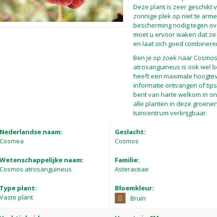
Deze plant is zeer geschikt v
zonnige plek op niet te arme
bescherming nodig tegen ov
moet u ervoor waken dat ze n
en laat zich goed combinere
Ben je op zoek naar Cosmo
atrosanguineus is ook wel 
heeft een maximale hoogtev
informatie ontvangen of tip
bent van harte welkom in ons
alle planten in deze groenen
tuincentrum verkrijgbaar.
Nederlandse naam:
Geslacht:
Cosmea
Cosmos
Wetenschappelijke naam:
Familie:
Cosmos atrosanguineus
Asteraceae
Type plant:
Bloemkleur:
Vaste plant
Bruin