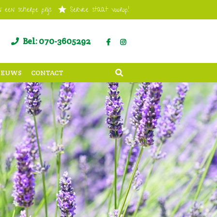
 een scherpe prijs
Service staat voorop!
Bel: 070-3605292
IEUWS
CONTACT