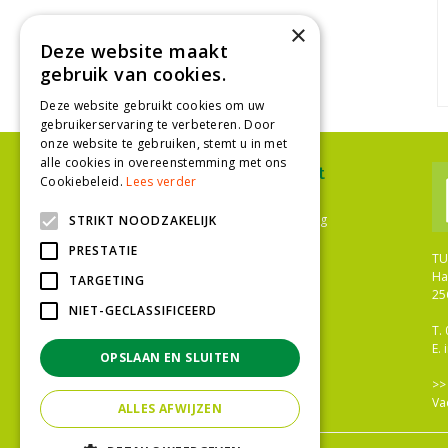
×
Deze website maakt
gebruik van cookies.
Deze website gebruikt cookies om uw
gebruikerservaring te verbeteren. Door
onze website te gebruiken, stemt u in met
alle cookies in overeenstemming met ons
Ons assortiment
Cookiebeleid.
Lees verder
Plantenwinkel Den Haag
Bloemenwinkel Den Haag
STRIKT NOODZAKELIJK
Tuinwinkel Den Haag
PRESTATIE
Bloemist Den Haag
TU
Bloemen
Ha
TARGETING
Tuinplanten
25
Kamerplanten
NIET-GECLASSIFICEERD
Gazononderhoud
T.
Meststoffen
E.
OPSLAAN EN SLUITEN
Bestrijdingsmiddelen
Tuingereedschap
>
Potterie
Va
ALLES AFWIJZEN