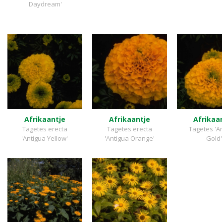
'Daydream'
Afrikaantje
Afrikaantje
Afrikaa
Tagetes erecta
Tagetes erecta
Tagetes 'A
'Antigua Yellow'
'Antigua Orange'
Gold'