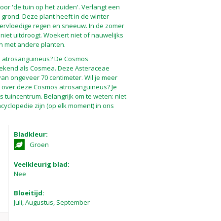
oor 'de tuin op het zuiden'. Verlangt een
 grond. Deze plant heeft in de winter
ervloedige regen en sneeuw. In de zomer
iet uitdroogt. Woekert niet of nauwelijks
n met andere planten.
s atrosanguineus? De Cosmos
bekend als Cosmea. Deze Asteraceae
an ongeveer 70 centimeter. Wil je meer
s over deze Cosmos atrosanguineus? Je
 tuincentrum. Belangrijk om te weten: niet
cyclopedie zijn (op elk moment) in ons
Bladkleur:
Groen
Veelkleurig blad:
Nee
Bloeitijd:
Juli, Augustus, September