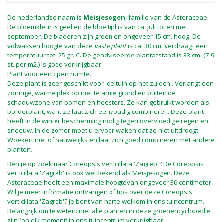
De nederlandse naam is
Meisjesogen
, familie van de Asteraceae.
De bloemkleur is geel en de bloeitijd is van ca. juli tot en met
september. De bladeren zijn groen en ongeveer 15 cm. hoog. De
volwassen hoogte van deze
vaste plant
is ca. 30 cm. Verdraagt een
temperatuur tot -25 gr. C. De geadviseerde plantafstand is 33 cm. (7-9
st. per m2.) Is goed verkrijgbaar.
Plant voor een open ruimte.
Deze plant is zeer geschikt voor 'de tuin op het zuiden'. Verlangt een
zonnige, warme plek op niet te arme grond en buiten de
schaduwzone van bomen en heesters. Ze kan gebruikt worden als
borderplant, want ze laat zich eenvoudig combineren. Deze plant
heeft in de winter bescherming nodig tegen overvloedige regen en
sneeuw. In de zomer moet u ervoor waken dat ze niet uitdroogt.
Woekert niet of nauwelijks en laat zich goed combineren met andere
planten.
Ben je op zoek naar Coreopsis verticillata 'Zagreb'? De Coreopsis
verticillata 'Zagreb' is ook wel bekend als Meisjesogen. Deze
Asteraceae heeft een maximale hoogtevan ongeveer 30 centimeter.
Wil je meer informatie ontvangen of tips over deze Coreopsis
verticillata 'Zagreb'? Je bent van harte welkom in ons tuincentrum.
Belangrijk om te weten: niet alle planten in deze groenencyclopedie
zijn (op elk moment) in ons tuincentrum verkrijgbaar.