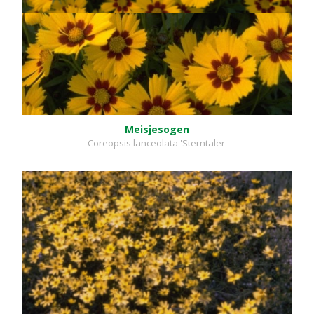
Meisjesogen
Coreopsis lanceolata 'Sterntaler'