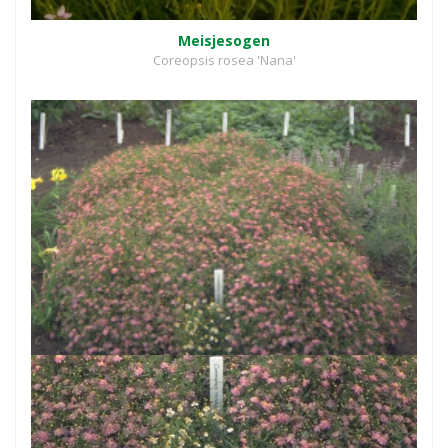
Meisjesogen
Coreopsis rosea 'Nana'