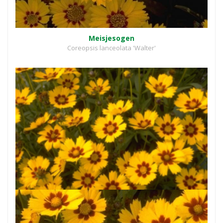
Meisjesogen
Coreopsis lanceolata 'Walter'