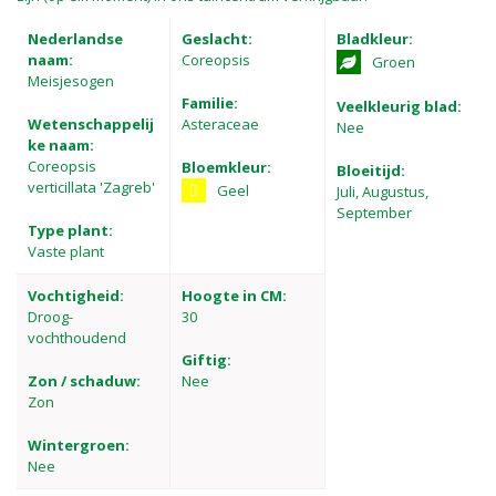
Nederlandse
Geslacht:
Bladkleur:
naam:
Coreopsis
Groen
Meisjesogen
Familie:
Veelkleurig blad:
Wetenschappelij
Asteraceae
Nee
ke naam:
Coreopsis
Bloemkleur:
Bloeitijd:
verticillata 'Zagreb'
Geel
Juli, Augustus,
September
Type plant:
Vaste plant
Vochtigheid:
Hoogte in CM:
Droog-
30
vochthoudend
Giftig:
Zon / schaduw:
Nee
Zon
Wintergroen:
Nee