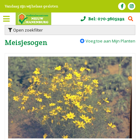
G
Vandaag zijn wij helaas gesloten
a
n
Bel:
070-3605292
a
a
Open zoekfilter
r
c
Meisjesogen
Voeg toe aan Mijn Planten
o
n
t
e
n
t