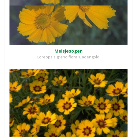
Meisjesogen
Coreopsis grandiflora 'Badengold'