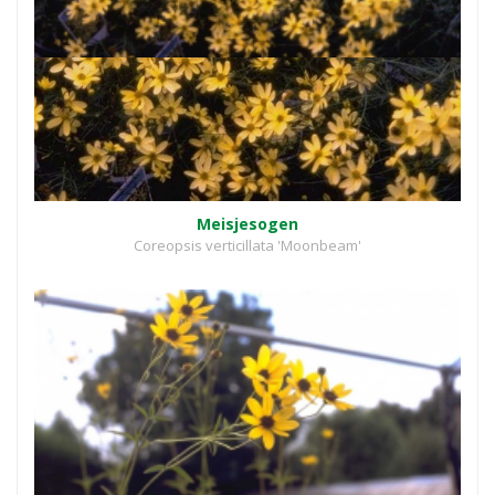
Meisjesogen
Coreopsis verticillata 'Moonbeam'