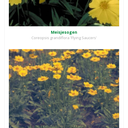
Meisjesogen
Coreopsis grandiflora 'Flying Saucers'