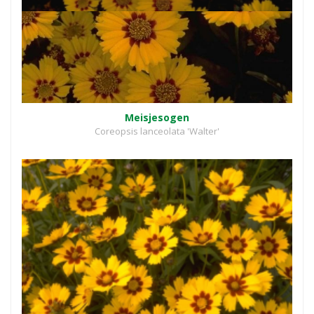
Meisjesogen
Coreopsis lanceolata 'Walter'