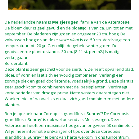
De nederlandse naam is
Meisjesogen
, familie van de Asteraceae.
De bloemkleur is geel gevuld en de bloeitijd is van ca. juni tot en met
september. De bladeren zijn groen en ongeveer 20 cm. hoog. De
volwassen hoogte van deze
vaste plant
is ca. 50 cm. Verdraagt een
temperatuur tot -20 gr. C. en blijft de gehele winter groen. De
geadviseerde plantafstand is 30 cm. (8-11 st. per m2.) Is matig
verkrijgbaar.
Borderplant.
Deze plant is zeer geschikt voor de siertuin. Ze heeft opvallend blad,
bloei, of vorm en laat zich eenvoudig combineren. Verlangt een
zonnige plek en goed doorlatende, voedselrijke grond. Deze plant is
zeer geschikt om te combineren met de 'basisplanten'. Verdraagt
korte periodes van droogte prima. Natte winters daarentegen niet.
Woekert niet of nauwelijks en laat zich goed combineren met andere
planten.
Ben je op zoek naar Coreopsis grandiflora 'Sunray'? De Coreopsis
grandiflora 'Sunray' is ook wel bekend als Meisjesogen. Deze
Asteraceae heeft een maximale hoogtevan ongeveer 50 centimeter.
Wil je meer informatie ontvangen of tips over deze Coreopsis
grandiflora 'Sunray'? Je bent van harte welkom in ons tuincentrum.