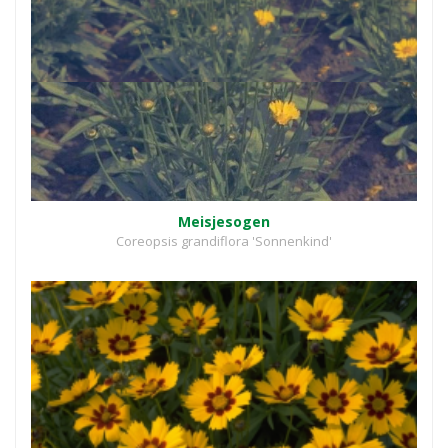
Meisjesogen
Coreopsis grandiflora 'Sonnenkind'