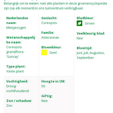
Belangrijk om te weten: niet alle planten in deze groenencyclopedie
zijn (op elk moment) in ons tuincentrum verkrijgbaar.
Nederlandse
Geslacht:
Bladkleur:
naam:
Coreopsis
Groen
Meisjesogen
Familie:
Veelkleurig blad:
Wetenschappelij
Asteraceae
Nee
ke naam:
Coreopsis
Bloemkleur:
Bloeitijd:
grandiflora
Geel
Juni, Juli, Augustus,
'Sunray'
September
Type plant:
Vaste plant
Vochtigheid:
Hoogte in CM:
Droog-
50
vochthoudend
Giftig:
Zon / schaduw:
Nee
Zon