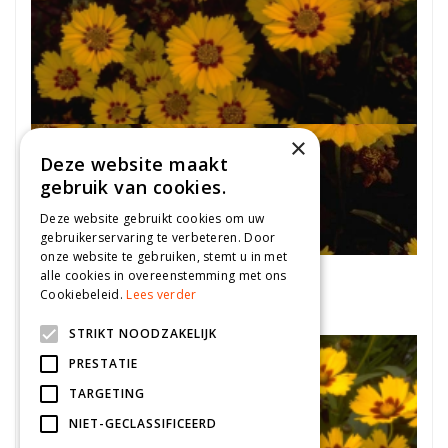
×
Deze website maakt
gebruik van cookies.
Deze website gebruikt cookies om uw
gebruikerservaring te verbeteren. Door
onze website te gebruiken, stemt u in met
Meisjesogen
alle cookies in overeenstemming met ons
Coreopsis lanceolata 'Walter'
Cookiebeleid.
Lees verder
STRIKT NOODZAKELIJK
PRESTATIE
TARGETING
NIET-GECLASSIFICEERD