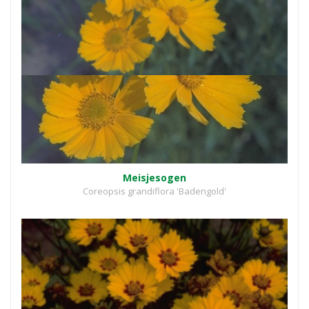
Meisjesogen
Coreopsis grandiflora 'Badengold'