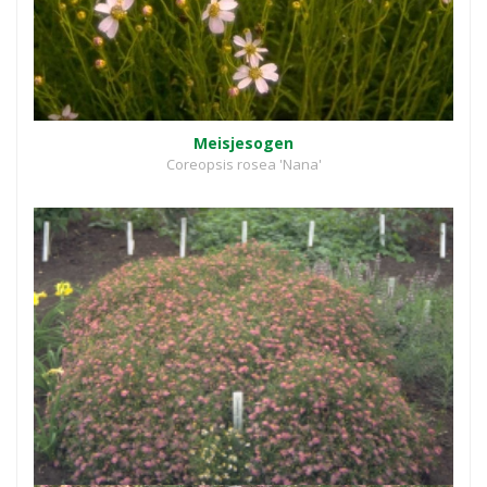
Meisjesogen
Coreopsis rosea 'Nana'