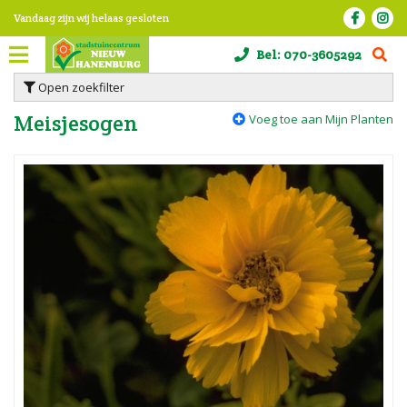
G
Vandaag zijn wij helaas gesloten
a
n
Bel:
070-3605292
a
a
Open zoekfilter
r
c
Meisjesogen
Voeg toe aan Mijn Planten
o
n
t
e
n
t