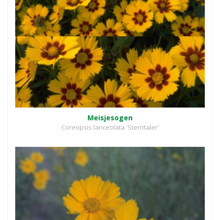
Meisjesogen
Coreopsis lanceolata 'Sterntaler'