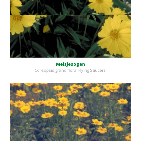
Meisjesogen
Coreopsis grandiflora 'Flying Saucers'