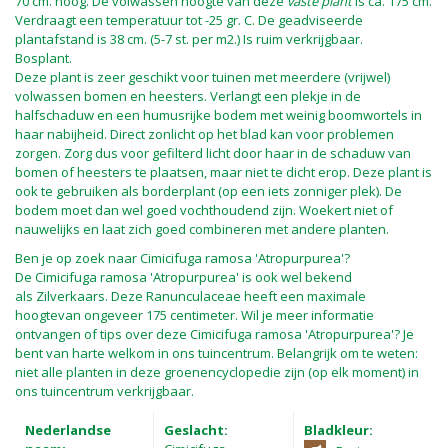
70 cm. hoog. De volwassen hoogte van deze
vaste plant
is ca. 175 cm.
Verdraagt een temperatuur tot -25 gr. C. De geadviseerde
plantafstand is 38 cm. (5-7 st. per m2.) Is ruim verkrijgbaar.
Bosplant.
Deze plant is zeer geschikt voor tuinen met meerdere (vrijwel)
volwassen bomen en heesters. Verlangt een plekje in de
halfschaduw en een humusrijke bodem met weinig boomwortels in
haar nabijheid. Direct zonlicht op het blad kan voor problemen
zorgen. Zorg dus voor gefilterd licht door haar in de schaduw van
bomen of heesters te plaatsen, maar niet te dicht erop. Deze plant is
ook te gebruiken als borderplant (op een iets zonniger plek). De
bodem moet dan wel goed vochthoudend zijn. Woekert niet of
nauwelijks en laat zich goed combineren met andere planten.
Ben je op zoek naar Cimicifuga ramosa 'Atropurpurea'?
De Cimicifuga ramosa 'Atropurpurea' is ook wel bekend
als Zilverkaars. Deze Ranunculaceae heeft een maximale
hoogtevan ongeveer 175 centimeter. Wil je meer informatie
ontvangen of tips over deze Cimicifuga ramosa 'Atropurpurea'? Je
bent van harte welkom in ons tuincentrum. Belangrijk om te weten:
niet alle planten in deze groenencyclopedie zijn (op elk moment) in
ons tuincentrum verkrijgbaar.
Nederlandse
Geslacht:
Bladkleur: