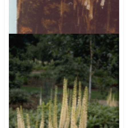
Zwarte zilverkaars
Cimicifuga racemosa var. cordifolia