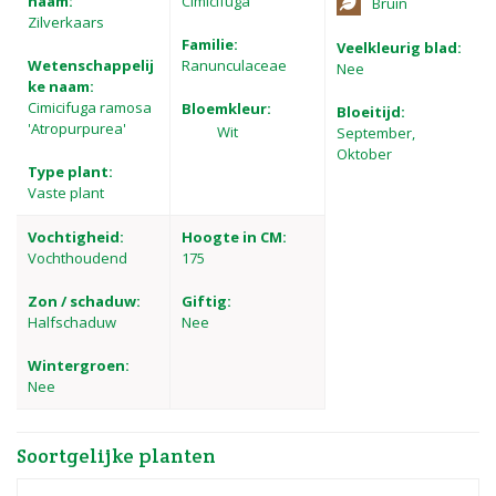
naam:
Cimicifuga
Bruin
Zilverkaars
Familie:
Veelkleurig blad:
Wetenschappelij
Ranunculaceae
Nee
ke naam:
Cimicifuga ramosa
Bloemkleur:
Bloeitijd:
'Atropurpurea'
Wit
September,
Oktober
Type plant:
Vaste plant
Vochtigheid:
Hoogte in CM:
Vochthoudend
175
Zon / schaduw:
Giftig:
Halfschaduw
Nee
Wintergroen:
Nee
Soortgelijke planten