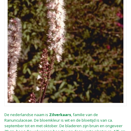
De nederlandse naam is
Zilverkaars
, familie van de
Ranunculaceae. De bloemkleur is wit en de bloeitijd is van ca.
september tot en met oktober. De bladeren zijn bruin en ongeveer