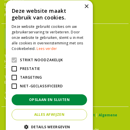
×
Bestrijdingsmiddelen
Tuingereedschap
Deze website maakt
Potterie
gebruik van cookies.
Deze website gebruikt cookies om uw
gebruikerservaring te verbeteren. Door
onze website te gebruiken, stemt u in met
alle cookies in overeenstemming met ons
Cookiebeleid.
Lees verder
TUINCENTRUM NIEUW-HANENBURG
STRIKT NOODZAKELIJK
Hanenburglaan 266
2565 HC Den Haag
PRESTATIE
T.
070 36 052 92
TARGETING
E.
info@tuincentrumnieuwhanenburg.nl
NIET-GECLASSIFICEERD
>>
OPENINGSTIJDEN
Vacatures
OPSLAAN EN SLUITEN
ALLES AFWIJZEN
© Tuincentrum Hanenburg |
Privacy statement
|
Algemene
voorwaarden
DETAILS WEERGEVEN
Green Solutions
|
Tuincentrum Overzicht