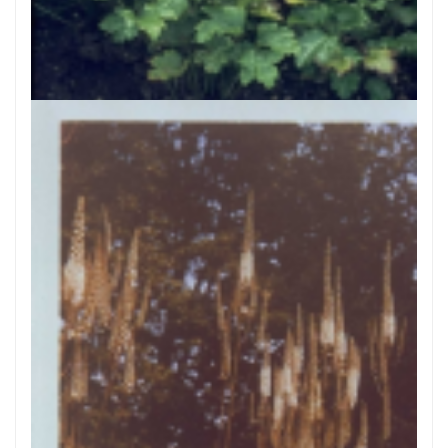
Zilverkaars
Cimicifuga acerina