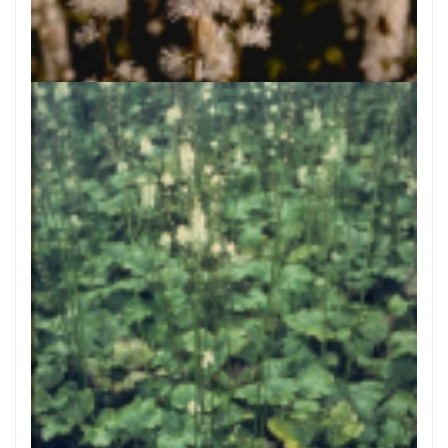
Zilverkaars
Cimicifuga simplex