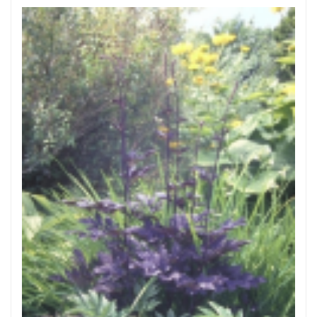
Zilverkaars
Cimicifuga simplex 'James Compton'