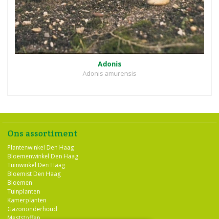
Adonis
Adonis amurensis
Ons assortiment
Plantenwinkel Den Haag
Bloemenwinkel Den Haag
Tuinwinkel Den Haag
Bloemist Den Haag
Bloemen
Tuinplanten
Kamerplanten
Gazononderhoud
Meststoffen