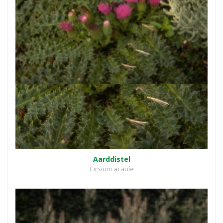
Aarddistel
Cirsium acaule