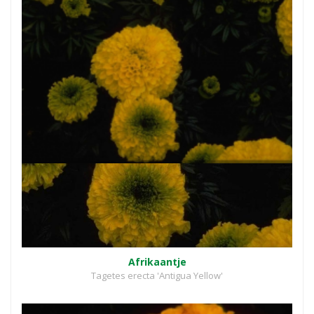
Afrikaantje
Tagetes erecta 'Antigua Yellow'