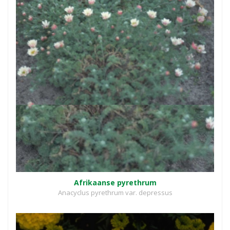
Afrikaanse pyrethrum
Anacyclus pyrethrum var. depressus