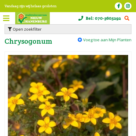
G
Vandaag zijn wij helaas gesloten
a
n
Bel:
070-3605292
a
a
Open zoekfilter
r
c
Chrysogonum
Voeg toe aan Mijn Planten
o
n
t
e
n
t