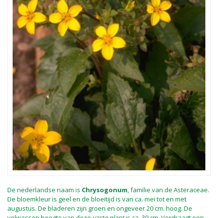
De nederlandse naam is
Chrysogonum
, familie van de Asteraceae.
De bloemkleur is geel en de bloeitijd is van ca. mei tot en met
augustus. De bladeren zijn groen en ongeveer 20 cm. hoog. De
volwassen hoogte van deze
vaste plant
is ca. 30 cm. Verdraagt een