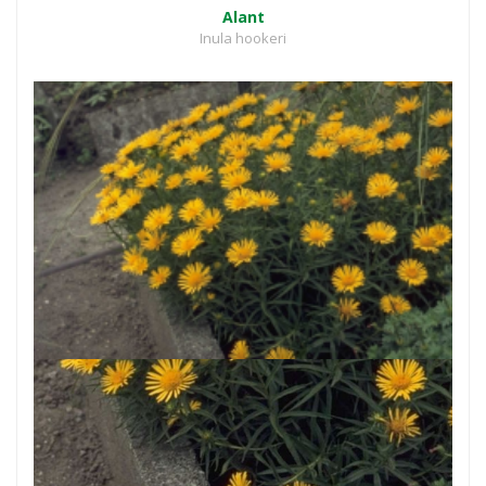
Alant
Inula hookeri