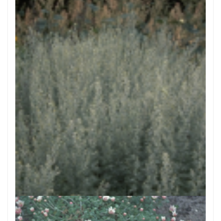
Absintalsem
Artemisia absinthium