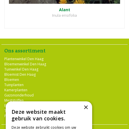
Alant
Inula ensifolia
Ons assortiment
Plantenwinkel Den Haag
Bloemenwinkel Den Haag
Tuinwinkel Den Haag
Bloemist Den Haag
Bloemen
Tuinplanten
Kamerplanten
Gazononderhoud
Meststoffen
×
Bestrijdingsmiddelen
Deze website maakt
Tuingereedschap
Potterie
gebruik van cookies.
Deze website gebruikt cookies om uw