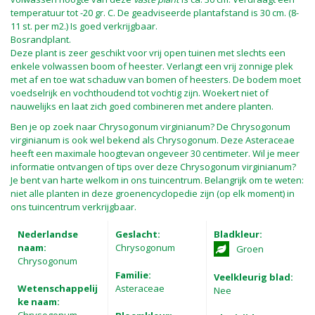
temperatuur tot -20 gr. C. De geadviseerde plantafstand is 30 cm. (8-
11 st. per m2.) Is goed verkrijgbaar.
Bosrandplant.
Deze plant is zeer geschikt voor vrij open tuinen met slechts een
enkele volwassen boom of heester. Verlangt een vrij zonnige plek
met af en toe wat schaduw van bomen of heesters. De bodem moet
voedselrijk en vochthoudend tot vochtig zijn. Woekert niet of
nauwelijks en laat zich goed combineren met andere planten.
Ben je op zoek naar Chrysogonum virginianum? De Chrysogonum
virginianum is ook wel bekend als Chrysogonum. Deze Asteraceae
heeft een maximale hoogtevan ongeveer 30 centimeter. Wil je meer
informatie ontvangen of tips over deze Chrysogonum virginianum?
Je bent van harte welkom in ons tuincentrum. Belangrijk om te weten:
niet alle planten in deze groenencyclopedie zijn (op elk moment) in
ons tuincentrum verkrijgbaar.
Nederlandse
Geslacht:
Bladkleur:
naam:
Chrysogonum
Groen
Chrysogonum
Familie:
Veelkleurig blad:
Wetenschappelij
Asteraceae
Nee
ke naam: