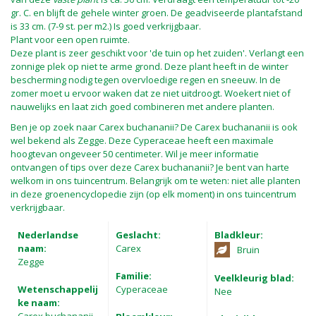
gr. C. en blijft de gehele winter groen. De geadviseerde plantafstand
is 33 cm. (7-9 st. per m2.) Is goed verkrijgbaar.
Plant voor een open ruimte.
Deze plant is zeer geschikt voor 'de tuin op het zuiden'. Verlangt een
zonnige plek op niet te arme grond. Deze plant heeft in de winter
bescherming nodig tegen overvloedige regen en sneeuw. In de
zomer moet u ervoor waken dat ze niet uitdroogt. Woekert niet of
nauwelijks en laat zich goed combineren met andere planten.
Ben je op zoek naar Carex buchananii? De Carex buchananii is ook
wel bekend als Zegge. Deze Cyperaceae heeft een maximale
hoogtevan ongeveer 50 centimeter. Wil je meer informatie
ontvangen of tips over deze Carex buchananii? Je bent van harte
welkom in ons tuincentrum. Belangrijk om te weten: niet alle planten
in deze groenencyclopedie zijn (op elk moment) in ons tuincentrum
verkrijgbaar.
Nederlandse
Geslacht:
Bladkleur:
naam:
Carex
Bruin
Zegge
Familie:
Veelkleurig blad:
Wetenschappelij
Cyperaceae
Nee
ke naam: