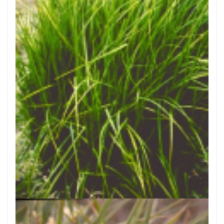
Palmzegge
Carex muskingumensis