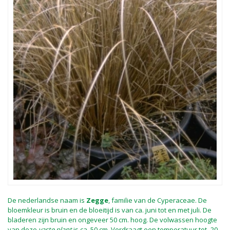
De nederlandse naam is
Zegge
, familie van de Cyperaceae. De
bloemkleur is bruin en de bloeitijd is van ca. juni tot en met juli. De
bladeren zijn bruin en ongeveer 50 cm. hoog. De volwassen hoogte
van deze
vaste plant
is ca. 50 cm. Verdraagt een temperatuur tot -20