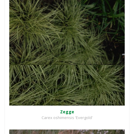
Zegge
Carex oshimensis 'Evergold'