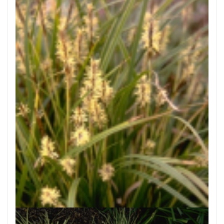
Zegge
Carex morrowii 'Variegata'