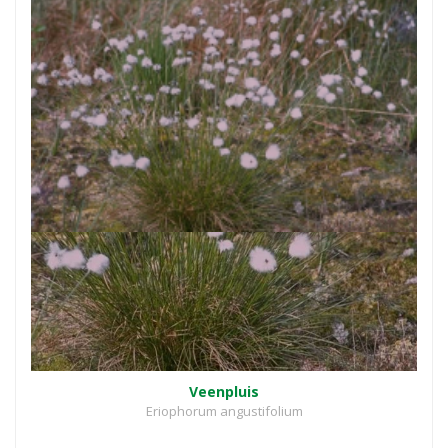
Veenpluis
Eriophorum angustifolium