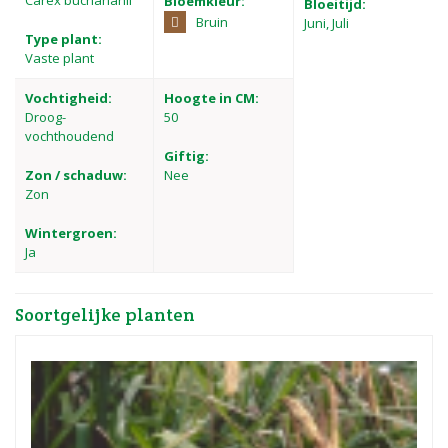
Carex buchananii
Bloemkleur:
Bloeitijd:
Bruin
Juni, Juli
Type plant:
Vaste plant
Vochtigheid:
Hoogte in CM:
Droog-
50
vochthoudend
Giftig:
Zon / schaduw:
Nee
Zon
Wintergroen:
Ja
Soortgelijke planten