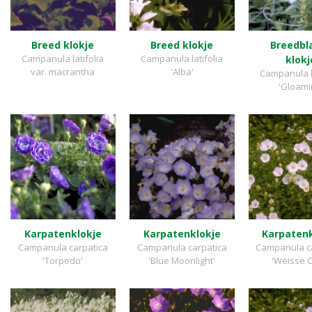
Breed klokje
Breed klokje
Breedbl
Campanula latifolia
Campanula latifolia
klokj
var. macrantha
'Alba'
Campanula la
'Gloami
Karpatenklokje
Karpatenklokje
Karpatenk
Campanula carpatica
Campanula carpatica
Campanula c
'Torpedo'
'Blue Moonlight'
'Weisse C