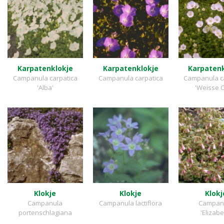
Karpatenklokje
Karpatenklokje
Karpatenk
Campanula carpatica
Campanula carpatica
Campanula c
'Alba'
'Weisse C
Klokje
Klokje
Klokj
Campanula
Campanula lactiflora
Campan
portenschlagiana
'Elizabe