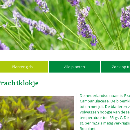
Plantengids
Alle planten
Zoek op t
Prachtklokje
De nederlandse naam is
Pr
Campanulaceae. De bloemkleur
tot en met juli. De bladeren
volwassen hoogte van dez
temperatuur tot -35 gr. C. De
st. per m2.) Is matig verkrijgb
Bosplant.