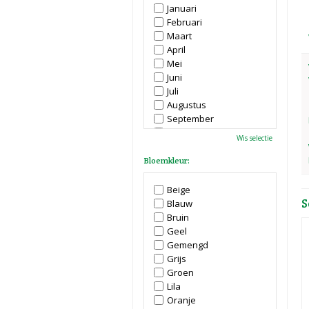
Januari
Februari
Maart
April
Mei
Juni
Juli
Augustus
September
Oktober
Wis selectie
November
December
Bloemkleur:
Beige
S
Blauw
Bruin
Geel
Gemengd
Grijs
Groen
Lila
Oranje