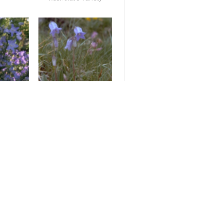
e
Klokje
ula
Campanula barbata
alis