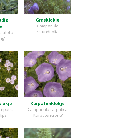
adig
Grasklokje
Campanula
e
rotundifolia
tifolia
ng'
lokje
Karpatenklokje
arpatica
Campanula carpatica
lips'
'Karpatenkrone'