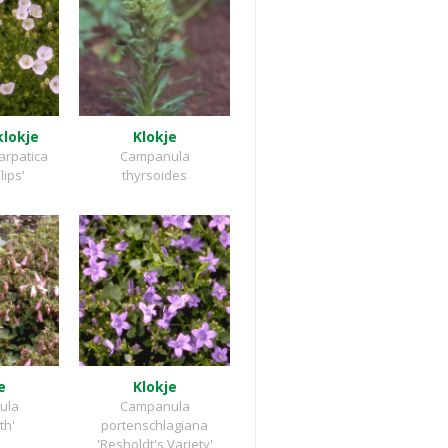
lokje
Klokje
arpatica
Campanula
lips'
thyrsoides
e
Klokje
ula
Campanula
th'
portenschlagiana
'Resholdt's Variety'