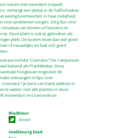
voor tuinen met meerdere (vrijwel)
s. Verlangt een plekje in de halfschaduw
t weinig boomwortels in haar nabijheid.
 kan voor problemen zorgen. Zorg dus voor
 de schaduw van bomen of heesters te
erop. Deze plant is ook te gebruiken als
nniger plek). De bodem moet dan wel goed
iet of nauwelijks en laat zich goed
nten.
la persicifolia 'Coerulea'? De Campanula
ok wel bekend als Prachtklokje. Deze
aximale hoogtevan ongeveer 90
rmatie ontvangen of tips over
 'Coerulea'? Je bent van harte welkom in
om te weten: niet alle planten in deze
elk moment) in ons tuincentrum
Bladkleur:
Groen
Veelkleurig blad:
Nee