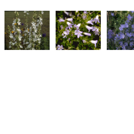
Klokje
Klokje
Klokj
Campanula
Campanula
Campan
pyramidalis 'Alba'
portenschlagiana
pyramid
'Lieselotte'