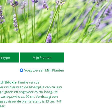
uintype
Mijn Planten
Voeg toe aan Mijn Planten
achtklokje
, familie van de
 is blauw en de bloeitijd is van ca. juni
 zijn groen en ongeveer 25 cm. hoog. De
e
vaste plant
is ca. 90 cm. Verdraagt een
 geadviseerde plantafstand is 33 cm. (7-9
aar.