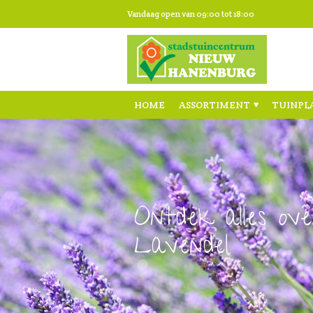
Ga
Vandaag open van
09:00
tot
18:00
naar
content
HOME
ASSORTIMENT
TUINPL
Ontdek alles ove
Lavendel