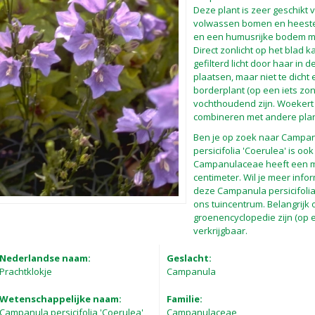
Deze plant is zeer geschikt 
volwassen bomen en heester
en een humusrijke bodem me
Direct zonlicht op het blad
gefilterd licht door haar in
plaatsen, maar niet te dicht 
borderplant (op een iets zo
vochthoudend zijn. Woekert n
combineren met andere pla
Ben je op zoek naar Campanu
persicifolia 'Coerulea' is o
Campanulaceae heeft een m
centimeter. Wil je meer info
deze Campanula persicifolia
ons tuincentrum. Belangrijk 
groenencyclopedie zijn (op 
verkrijgbaar.
Nederlandse naam:
Geslacht:
Prachtklokje
Campanula
Wetenschappelijke naam:
Familie:
Campanula persicifolia 'Coerulea'
Campanulaceae