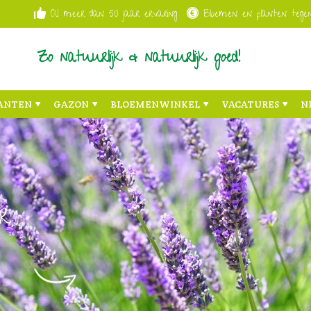
Al meer dan 50 jaar ervaring
Bloemen en planten tegen
Zo natuurlijk & natuurlijk goed!
ANTEN
GAZON
BLOEMENWINKEL
VACATURES
N
r