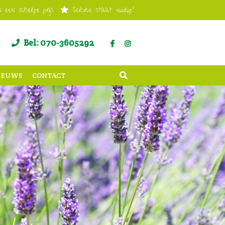
 een scherpe prijs
Service staat voorop!
Bel: 070-3605292
IEUWS
CONTACT