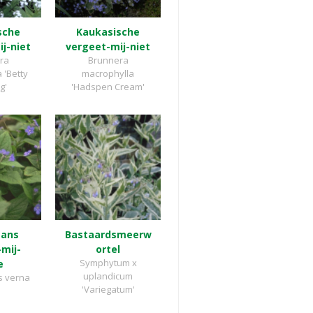
sche
Kaukasische
j-niet
vergeet-mij-niet
ra
Brunnera
 'Betty
macrophylla
g'
'Hadspen Cream'
aans
Bastaardsmeerw
mij-
ortel
Symphytum x
e
uplandicum
 verna
'Variegatum'