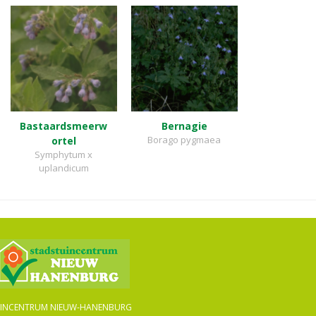
Bastaardsmeerw
Bernagie
Borago pygmaea
ortel
Symphytum x
uplandicum
INCENTRUM NIEUW-HANENBURG