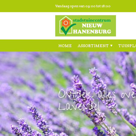
Ga
Vandaag open van
09:00
tot
18:00
naar
content
HOME
ASSORTIMENT
TUINPL
Ontdek alles ove
Lavendel