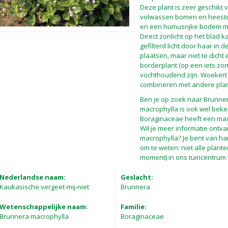
Deze plant is zeer geschikt 
volwassen bomen en heester
en een humusrijke bodem me
Direct zonlicht op het blad
gefilterd licht door haar in
plaatsen, maar niet te dicht 
borderplant (op een iets zo
vochthoudend zijn. Woekert n
combineren met andere pla
Ben je op zoek naar Brunne
macrophylla is ook wel beke
Boraginaceae heeft een max
Wil je meer informatie ontv
macrophylla? Je bent van har
om te weten: niet alle plant
moment) in ons tuincentrum 
Nederlandse naam:
Geslacht:
Kaukasische vergeet-mij-niet
Brunnera
Wetenschappelijke naam:
Familie:
Brunnera macrophylla
Boraginaceae