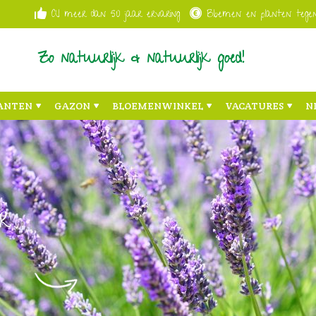
Al meer dan 50 jaar ervaring
Bloemen en planten tegen
Zo natuurlijk & natuurlijk goed!
ANTEN
GAZON
BLOEMENWINKEL
VACATURES
N
r