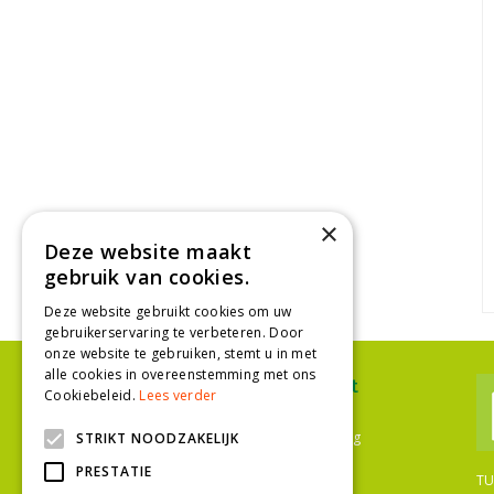
×
Deze website maakt
gebruik van cookies.
Deze website gebruikt cookies om uw
gebruikerservaring te verbeteren. Door
onze website te gebruiken, stemt u in met
alle cookies in overeenstemming met ons
Ons assortiment
Cookiebeleid.
Lees verder
Plantenwinkel Den Haag
Bloemenwinkel Den Haag
STRIKT NOODZAKELIJK
Tuinwinkel Den Haag
PRESTATIE
Bloemist Den Haag
TU