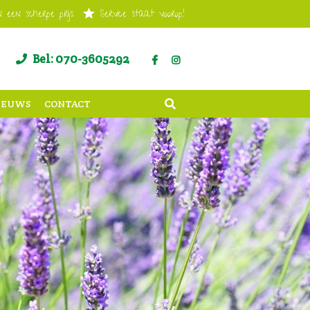
 een scherpe prijs
Service staat voorop!
Bel: 070-3605292
IEUWS
CONTACT