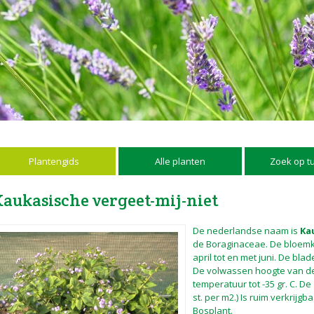
Plantengids
Alle planten
Zoek op t
Kaukasische vergeet-mij-niet
De nederlandse naam is
Ka
de Boraginaceae. De bloemkle
april tot en met juni. De bl
De volwassen hoogte van 
temperatuur tot -35 gr. C. De
st. per m2.) Is ruim verkrijgba
Bosplant.