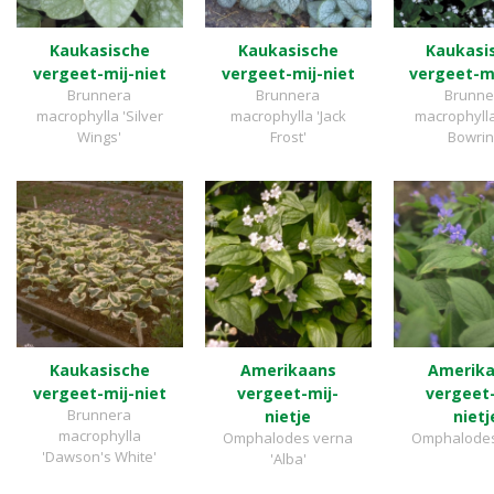
Kaukasische
Kaukasische
Kaukasi
vergeet-mij-niet
vergeet-mij-niet
vergeet-mi
Brunnera
Brunnera
Brunne
macrophylla 'Silver
macrophylla 'Jack
macrophylla
Wings'
Frost'
Bowrin
Kaukasische
Amerikaans
Amerik
vergeet-mij-niet
vergeet-mij-
vergeet-
Brunnera
nietje
nietj
macrophylla
Omphalodes verna
Omphalodes
'Dawson's White'
'Alba'