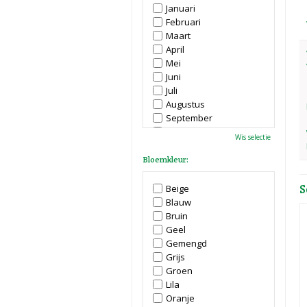
Januari
Februari
Maart
April
Mei
Juni
Juli
Augustus
September
Oktober
Wis selectie
November
December
Bloemkleur:
S
Beige
Blauw
Bruin
Geel
Gemengd
Grijs
Groen
Lila
Oranje