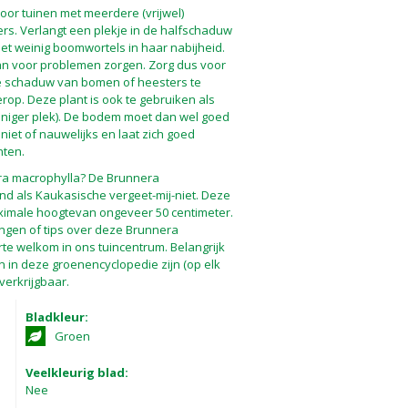
voor tuinen met meerdere (vrijwel)
s. Verlangt een plekje in de halfschaduw
t weinig boomwortels in haar nabijheid.
 kan voor problemen zorgen. Zorg dus voor
 de schaduw van bomen of heesters te
erop. Deze plant is ook te gebruiken als
nniger plek). De bodem moet dan wel goed
iet of nauwelijks en laat zich goed
nten.
ra macrophylla? De Brunnera
nd als Kaukasische vergeet-mij-niet. Deze
imale hoogtevan ongeveer 50 centimeter.
angen of tips over deze Brunnera
te welkom in ons tuincentrum. Belangrijk
en in deze groenencyclopedie zijn (op elk
verkrijgbaar.
Bladkleur:
Groen
Veelkleurig blad:
Nee