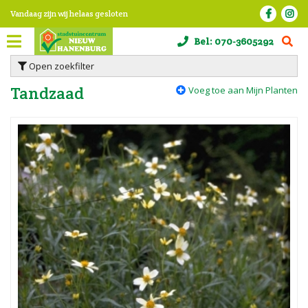
G
Vandaag zijn wij helaas gesloten
a
n
Bel:
070-3605292
a
a
Open zoekfilter
r
c
Tandzaad
Voeg toe aan Mijn Planten
o
n
t
e
n
t