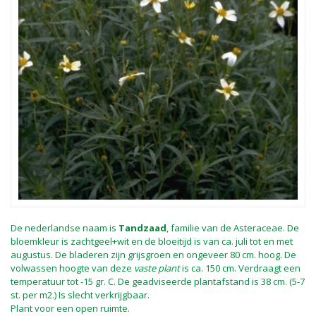
De nederlandse naam is
Tandzaad
, familie van de Asteraceae. De
bloemkleur is zachtgeel+wit en de bloeitijd is van ca. juli tot en met
augustus. De bladeren zijn grijsgroen en ongeveer 80 cm. hoog. De
volwassen hoogte van deze
vaste plant
is ca. 150 cm. Verdraagt een
temperatuur tot -15 gr. C. De geadviseerde plantafstand is 38 cm. (5-7
st. per m2.) Is slecht verkrijgbaar.
Plant voor een open ruimte.