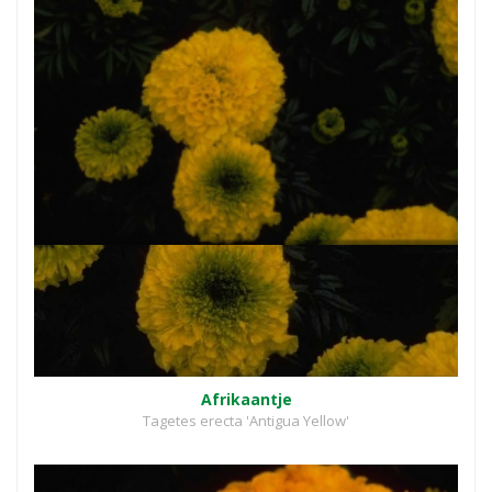
Afrikaantje
Tagetes erecta 'Antigua Yellow'