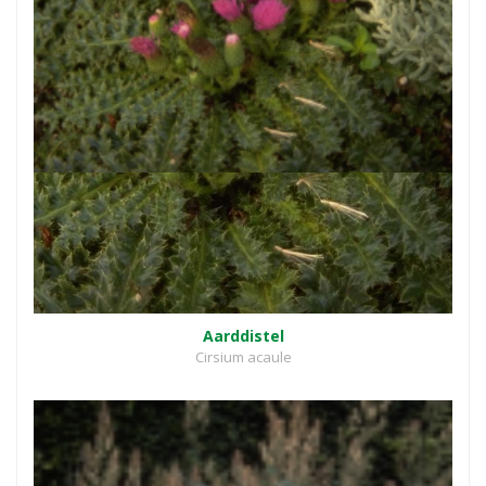
Aarddistel
Cirsium acaule