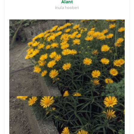
Alant
Inula hookeri