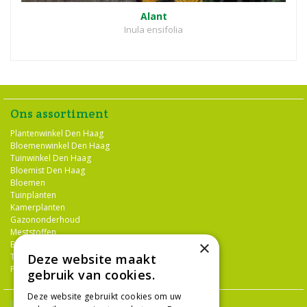
Alant
Inula ensifolia
Ons assortiment
Plantenwinkel Den Haag
Bloemenwinkel Den Haag
Tuinwinkel Den Haag
Bloemist Den Haag
Bloemen
Tuinplanten
Kamerplanten
Gazononderhoud
Meststoffen
×
Bestrijdingsmiddelen
Tuingereedschap
Deze website maakt
Potterie
gebruik van cookies.
Deze website gebruikt cookies om uw