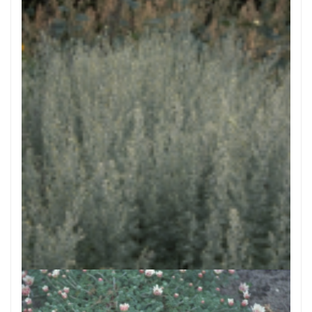
Absintalsem
Artemisia absinthium