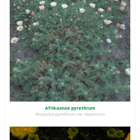
Afrikaanse pyrethrum
Anacyclus pyrethrum var. depressus