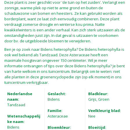
Deze plant is zeer geschikt voor 'de tuin op het zuiden'. Verlangt een
zonnige, warme plek op niet te arme grond en buiten de
schaduwzone van bomen en heesters. Ze kan gebruikt worden als
borderplant, want ze laat zich eenvoudig combineren. Deze plant
verdraagt zomerse droogte en winterse kou prima. Natte
kwakkelwinters is een ander verhaal. Kan zich sterk uitzaaien als de
omstandigheden juist zijn. In dat geval is uitzaaien te voorkomen
door bv. de uitgebloeide bloemen te verwijderen.
Ben je op zoek naar Bidens heterophylla? De Bidens heterophylla is
ook wel bekend als Tandzaad. Deze Asteraceae heeft een
maximale hoogtevan ongeveer 150 centimeter. Wil je meer
informatie ontvangen of tips over deze Bidens heterophylla? Je bent
van harte welkom in ons tuincentrum. Belangrijk om te weten: niet
alle planten in deze groenencyclopedie zijn (op elk moment) in ons
tuincentrum verkrijgbaar.
Nederlandse
Geslacht:
Bladkleur:
naam:
Bidens
Grijs, Groen
Tandzaad
Familie:
Veelkleurig blad:
Wetenschappelij
Asteraceae
Nee
ke naam:
Bidens
Bloemkleur:
Bloeitijd: