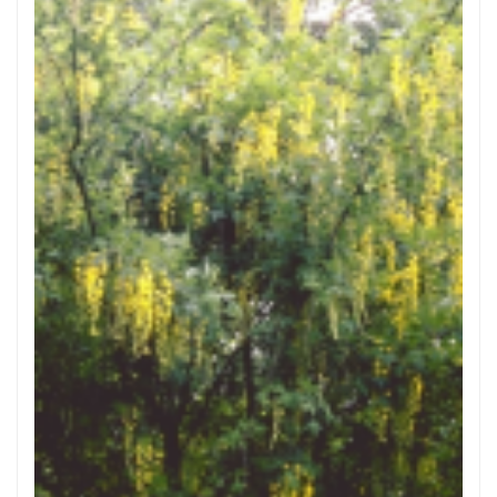
Bastaardgoudenregen
Laburnum x watereri 'Vossii'