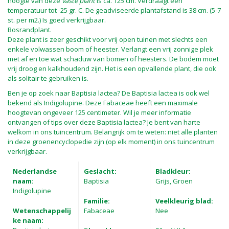
hoogte van deze
vaste plant
is ca. 125 cm. Verdraagt een
temperatuur tot -25 gr. C. De geadviseerde plantafstand is 38 cm. (5-7
st. per m2.) Is goed verkrijgbaar.
Bosrandplant.
Deze plant is zeer geschikt voor vrij open tuinen met slechts een
enkele volwassen boom of heester. Verlangt een vrij zonnige plek
met af en toe wat schaduw van bomen of heesters. De bodem moet
vrij droog en kalkhoudend zijn. Het is een opvallende plant, die ook
als solitair te gebruiken is.
Ben je op zoek naar Baptisia lactea? De Baptisia lactea is ook wel
bekend als Indigolupine. Deze Fabaceae heeft een maximale
hoogtevan ongeveer 125 centimeter. Wil je meer informatie
ontvangen of tips over deze Baptisia lactea? Je bent van harte
welkom in ons tuincentrum. Belangrijk om te weten: niet alle planten
in deze groenencyclopedie zijn (op elk moment) in ons tuincentrum
verkrijgbaar.
Nederlandse
Geslacht:
Bladkleur:
naam:
Baptisia
Grijs, Groen
Indigolupine
Familie:
Veelkleurig blad:
Wetenschappelij
Fabaceae
Nee
ke naam: