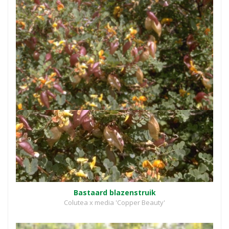
Bastaard blazenstruik
Colutea x media 'Copper Beauty'