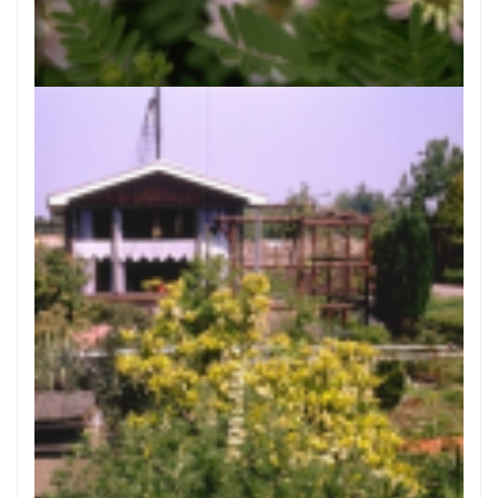
Bont kroonkruid
Securigera varia