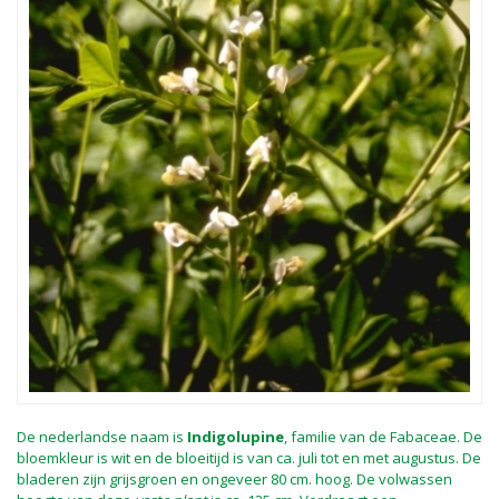
De nederlandse naam is
Indigolupine
, familie van de Fabaceae. De
bloemkleur is wit en de bloeitijd is van ca. juli tot en met augustus. De
bladeren zijn grijsgroen en ongeveer 80 cm. hoog. De volwassen