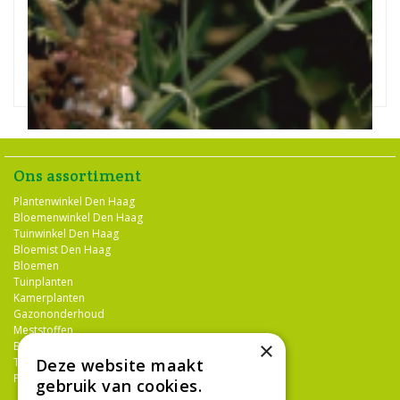
Brede lathyrus
Lathyrus latifolius 'White Pearl'
Ons assortiment
Plantenwinkel Den Haag
Bloemenwinkel Den Haag
Tuinwinkel Den Haag
Bloemist Den Haag
Bloemen
Tuinplanten
Kamerplanten
Gazononderhoud
Meststoffen
×
Bestrijdingsmiddelen
Tuingereedschap
Deze website maakt
Potterie
gebruik van cookies.