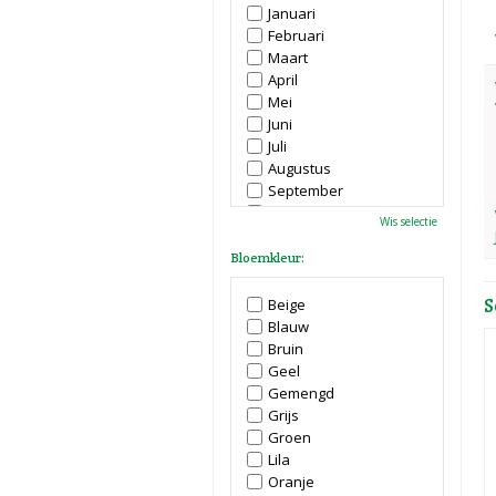
Januari
Februari
Maart
April
Mei
Juni
Juli
Augustus
September
Oktober
Wis selectie
November
December
Bloemkleur:
S
Beige
Blauw
Bruin
Geel
Gemengd
Grijs
Groen
Lila
Oranje