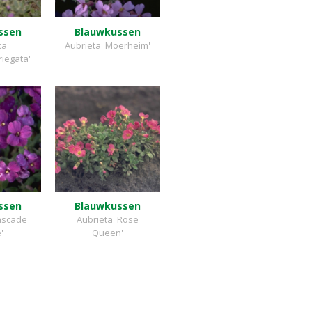
ssen
Blauwkussen
ta
Aubrieta 'Moerheim'
iegata'
ssen
Blauwkussen
Cascade
Aubrieta 'Rose
'
Queen'