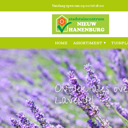
Ga
Vandaag open van
09:00
tot
18:00
naar
content
HOME
ASSORTIMENT
TUINPL
Ontdek alles ove
Lavendel