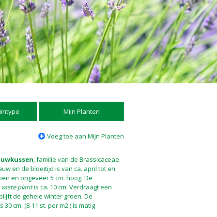
uintype
Mijn Planten
Voeg toe aan Mijn Planten
auwkussen
, familie van de Brassicaceae.
w en de bloeitijd is van ca. april tot en
roen en ongeveer 5 cm. hoog. De
e
vaste plant
is ca. 10 cm. Verdraagt een
 blijft de gehele winter groen. De
30 cm. (8-11 st. per m2.) Is matig