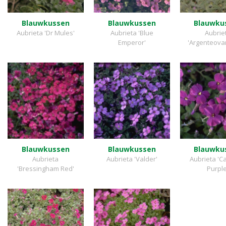
Blauwkussen
Blauwkussen
Blauwku
Aubrieta 'Dr Mules'
Aubrieta 'Blue
Aubrie
Emperor'
'Argenteovar
Blauwkussen
Blauwkussen
Blauwku
Aubrieta
Aubrieta 'Valder'
Aubrieta '
'Bressingham Red'
Purple