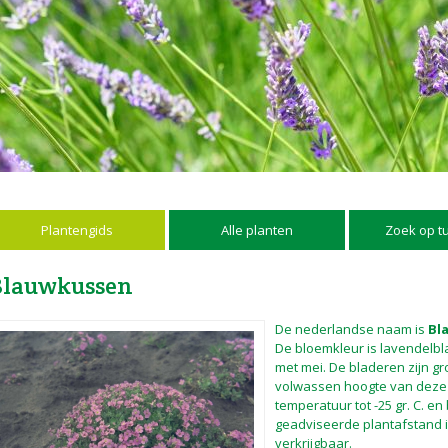
Plantengids
Alle planten
Zoek op t
Blauwkussen
De nederlandse naam is
Bl
De bloemkleur is lavendelblau
met mei. De bladeren zijn g
volwassen hoogte van dez
temperatuur tot -25 gr. C. en
geadviseerde plantafstand is 
verkrijgbaar.