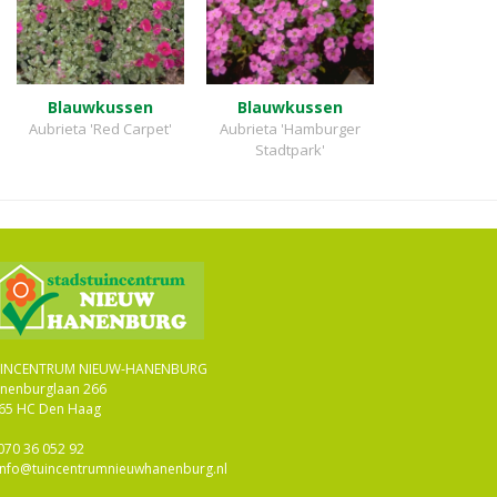
Blauwkussen
Blauwkussen
Aubrieta 'Red Carpet'
Aubrieta 'Hamburger
Stadtpark'
INCENTRUM NIEUW-HANENBURG
nenburglaan 266
65 HC Den Haag
070 36 052 92
info@tuincentrumnieuwhanenburg.nl