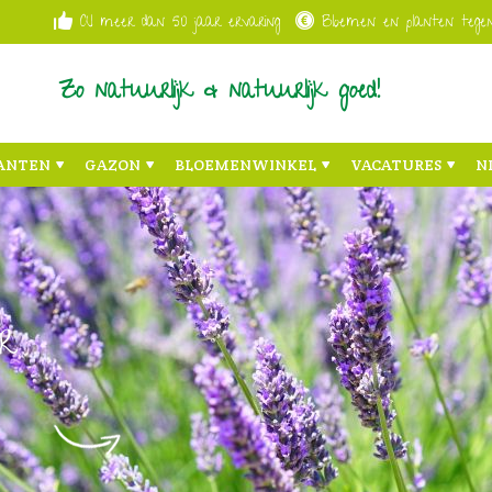
Al meer dan 50 jaar ervaring
Bloemen en planten tegen
Zo natuurlijk & natuurlijk goed!
ANTEN
GAZON
BLOEMENWINKEL
VACATURES
N
r