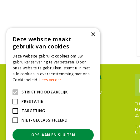
×
Deze website maakt
gebruik van cookies.
Deze website gebruikt cookies om uw
gebruikerservaring te verbeteren. Door
onze website te gebruiken, stemt u in met
alle cookies in overeenstemming met ons
Ons assortiment
Cookiebeleid.
Lees verder
Plantenwinkel Den Haag
Bloemenwinkel Den Haag
STRIKT NOODZAKELIJK
Tuinwinkel Den Haag
PRESTATIE
Bloemist Den Haag
TU
Bloemen
Ha
TARGETING
Tuinplanten
25
Kamerplanten
NIET-GECLASSIFICEERD
Gazononderhoud
T.
Meststoffen
E.
OPSLAAN EN SLUITEN
Bestrijdingsmiddelen