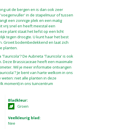
ng uit de bergen en is dan ook zeer
s 'voegenvuller' in de stapelmuur of tussen
langt een zonnige plek en een matig
t vrij snel en heeft meestal een
ze plant staat het liefst op een licht
lijk tegen droogte. U kunt haar het best
en. Groeit bodembedekkend en laat zich
e planten.
'Tauricola'? De Aubrieta 'Tauricola' is ook
. Deze Brassicaceae heeft een maximale
meter. Wil je meer informatie ontvangen
Tauricola'? Je bent van harte welkom in ons
 weten: niet alle planten in deze
elk moment) in ons tuincentrum
Bladkleur:
Groen
Veelkleurig blad:
Nee