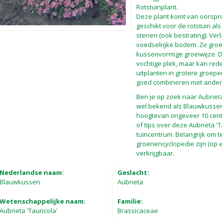
Rotstuinplant.
Deze plant komt van oorspro
geschikt voor de rotstuin al
stenen (ook bestrating). Ver
voedselrijke bodem. Ze groei
kussenvormige groeiwijze. De
vochtige plek, maar kan rede
uitplanten in grotere groep
goed combineren met ander
Ben je op zoek naar Aubrieta 
wel bekend als Blauwkussen
hoogtevan ongeveer 10 centi
of tips over deze Aubrieta '
tuincentrum. Belangrijk om te
groenencyclopedie zijn (op 
verkrijgbaar.
Nederlandse naam:
Geslacht:
Blauwkussen
Aubrieta
Wetenschappelijke naam:
Familie:
Aubrieta 'Tauricola'
Brassicaceae