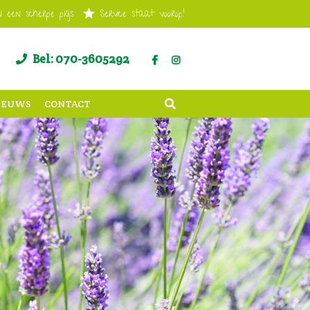
 een scherpe prijs
Service staat voorop!
Bel: 070-3605292
IEUWS
CONTACT