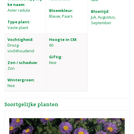
ke naam:
Aster radula
Bloemkleur:
Bloeitijd:
Blauw, Paars
Juli, Augustus,
Type plant:
September
Vaste plant
Vochtigheid:
Hoogte in CM:
Droog-
90
vochthoudend
Giftig:
Zon / schaduw:
Nee
Zon
Wintergroen:
Nee
Soortgelijke planten