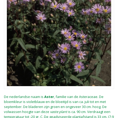
De nederlandse naam is
Aster
, familie van de Asteraceae. De
bloemkleur is violetblauw en de bloeitijd is van ca. juli tot en met
september. De bladeren zijn groen en ongeveer 30 cm. hoog. De
volwassen hoogte van deze
vaste plant
is ca. 90 cm. Verdraagt een
temperatuur tot -20 gr. C. De geadviseerde plantafstand is 33 cm. (7-9