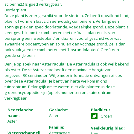
st. per m2.) Is goed verkrijgbaar.
Borderplant.
Deze plant is zeer geschikt voor de siertuin. Ze heeft opvallend blad,
bloei, of vorm en laat zich eenvoudig combineren. Verlangt een
zonnige plek en goed doorlatende, voedselrijke grond. Deze plant is
zeer geschikt om te combineren met de 'basisplanten'. Is van
oorsprong een 'weideplant' en daarom vooral geschikt voor wat
zwaardere bodemtypen en zo nu en dan vochtige grond. Ze is dan
ook vaak goed te combineren met 'bosrandplanten'. Geeft een
goede snijbloem.
Ben je op zoek naar Aster radula? De Aster radula is ook wel bekend
als Aster. Deze Asteraceae heeft een maximale hoogtevan
ongeveer 90 centimeter. Wil je meer informatie ontvangen of tips
over deze Aster radula? Je bent van harte welkom in ons
tuincentrum. Belangrijk om te weten: niet alle planten in deze
groenencyclopedie zijn (op elk moment) in ons tuincentrum
verkrijgbaar.
Nederlandse
Geslacht:
Bladkleur:
naam:
Aster
Groen
Aster
Familie:
Veelkleurig blad:
Wetenschappelij
Asteraceae
Nee