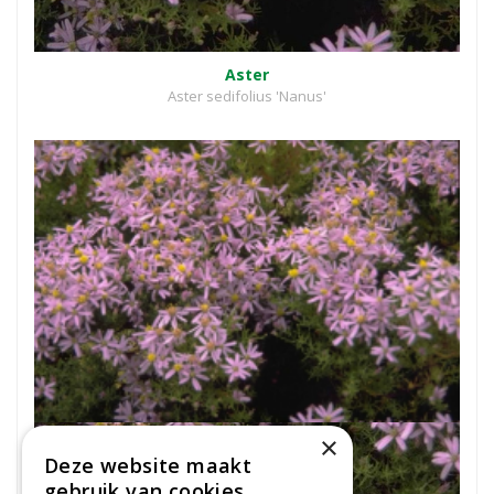
Aster
Aster sedifolius 'Nanus'
×
Deze website maakt
gebruik van cookies.