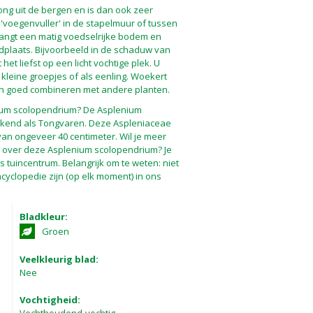
ng uit de bergen en is dan ook zeer
s 'voegenvuller' in de stapelmuur of tussen
rlangt een matig voedselrijke bodem en
dplaats. Bijvoorbeeld in de schaduw van
het liefst op een licht vochtige plek. U
 kleine groepjes of als eenling. Woekert
zich goed combineren met andere planten.
ium scolopendrium? De Asplenium
ekend als Tongvaren. Deze Aspleniaceae
an ongeveer 40 centimeter. Wil je meer
s over deze Asplenium scolopendrium? Je
 tuincentrum. Belangrijk om te weten: niet
cyclopedie zijn (op elk moment) in ons
Bladkleur:
Groen
Veelkleurig blad:
Nee
Vochtigheid: