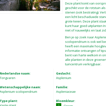
Deze plant komt van oorspro
geschikt voor de rotstuin al
stenen (ook bestrating). Ve
een licht beschaduwde stan
grote keien. Deze plant staat 
kunt haar goed uitplanten In
niet of nauwelijks en laat 
Ben je op zoek naar Asplen
scolopendrium is ook wel b
heeft een maximale hoogtev
informatie ontvangen of tip
bent van harte welkom in ons
alle planten in deze groenen
tuincentrum verkrijgbaar.
Nederlandse naam:
Geslacht:
Tongvaren
Asplenium
Wetenschappelijke naam:
Familie:
Asplenium scolopendrium
Aspleniaceae
Type plant:
Bloemkleur:
Vaste plant
Groen