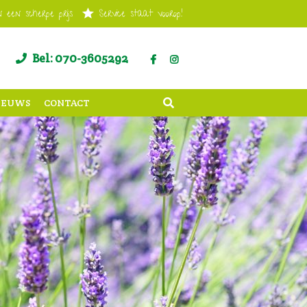
 een scherpe prijs
Service staat voorop!
Bel: 070-3605292
IEUWS
CONTACT