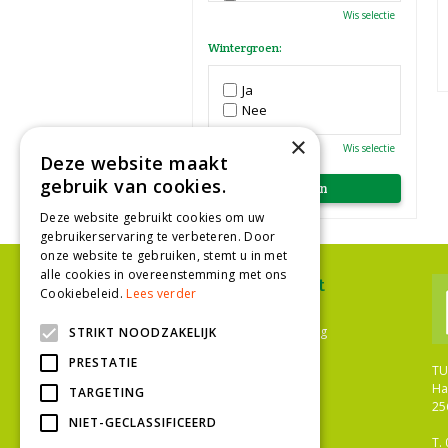
Paars
Wis selectie
Rood
Roze
Wintergroen:
Wit
Zwart
Ja
Nee
×
Wis selectie
Deze website maakt
gebruik van cookies.
Deze website gebruikt cookies om uw
gebruikerservaring te verbeteren. Door
onze website te gebruiken, stemt u in met
alle cookies in overeenstemming met ons
Ons assortiment
Cookiebeleid.
Lees verder
Plantenwinkel Den Haag
Bloemenwinkel Den Haag
STRIKT NOODZAKELIJK
Tuinwinkel Den Haag
PRESTATIE
Bloemist Den Haag
TU
Bloemen
Ha
TARGETING
Tuinplanten
25
Kamerplanten
NIET-GECLASSIFICEERD
Gazononderhoud
T.