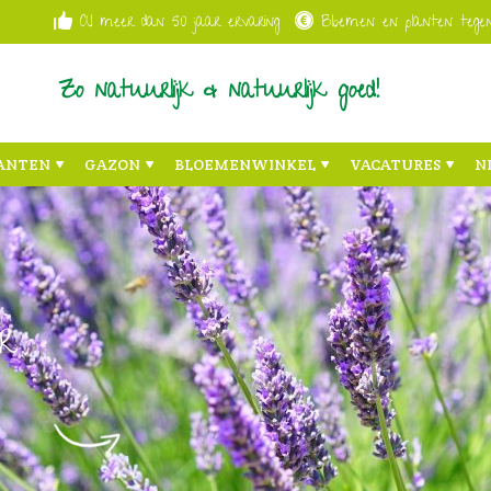
Al meer dan 50 jaar ervaring
Bloemen en planten tegen
Zo natuurlijk & natuurlijk goed!
ANTEN
GAZON
BLOEMENWINKEL
VACATURES
N
r