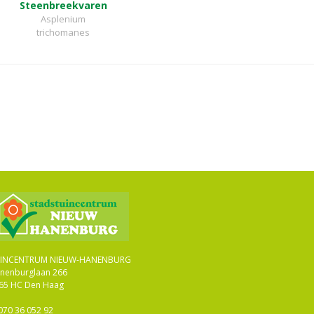
Steenbreekvaren
Asplenium
trichomanes
INCENTRUM NIEUW-HANENBURG
nenburglaan 266
65 HC Den Haag
070 36 052 92