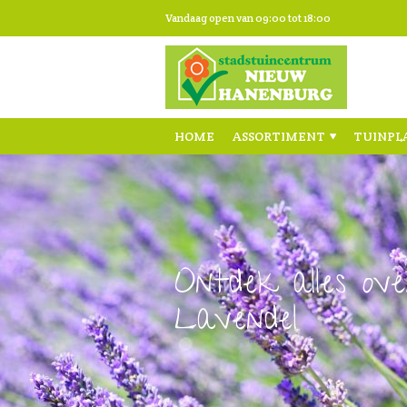
Ga
Vandaag open van
09:00
tot
18:00
naar
content
HOME
ASSORTIMENT
TUINPL
Ontdek alles ove
Lavendel