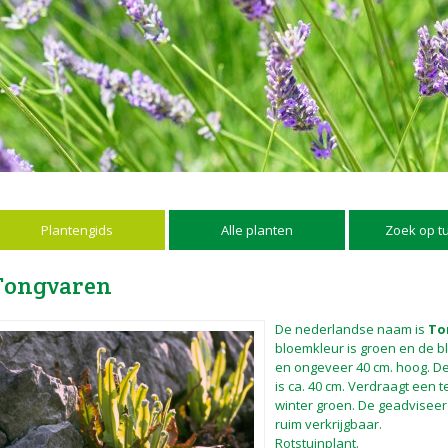
Plantengids
Alle planten
Zoek op t
Tongvaren
De nederlandse naam is
To
bloemkleur is groen en de blo
en ongeveer 40 cm. hoog. 
is ca. 40 cm. Verdraagt een te
winter groen. De geadviseerde
ruim verkrijgbaar.
Rotstuinplant.