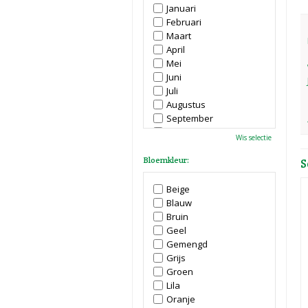
Januari
Februari
Maart
April
Mei
Juni
Juli
Augustus
September
Oktober
Wis selectie
November
December
Bloemkleur:
S
Beige
Blauw
Bruin
Geel
Gemengd
Grijs
Groen
Lila
Oranje