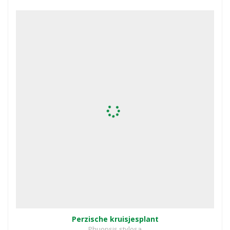
Perzische kruisjesplant
Phuopsis stylosa