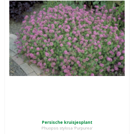
Persische kruisjesplant
Phuopsis stylosa 'Purpurea'