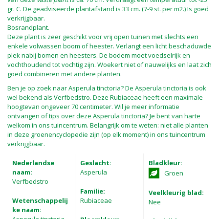
gr. C. De geadviseerde plantafstand is 33 cm. (7-9 st. per m2.) Is goed
verkrijgbaar.
Bosrandplant.
Deze plant is zeer geschikt voor vrij open tuinen met slechts een
enkele volwassen boom of heester. Verlangt een licht beschaduwde
plek nabij bomen en heesters. De bodem moet voedselrijk en
vochthoudend tot vochtig zijn. Woekert niet of nauwelijks en laat zich
goed combineren met andere planten.
Ben je op zoek naar Asperula tinctoria? De Asperula tinctoria is ook
wel bekend als Verfbedstro. Deze Rubiaceae heeft een maximale
hoogtevan ongeveer 70 centimeter. Wil je meer informatie
ontvangen of tips over deze Asperula tinctoria? Je bent van harte
welkom in ons tuincentrum. Belangrijk om te weten: niet alle planten
in deze groenencyclopedie zijn (op elk moment) in ons tuincentrum
verkrijgbaar.
Nederlandse
Geslacht:
Bladkleur:
naam:
Asperula
Groen
Verfbedstro
Familie:
Veelkleurig blad:
Wetenschappelij
Rubiaceae
Nee
ke naam: