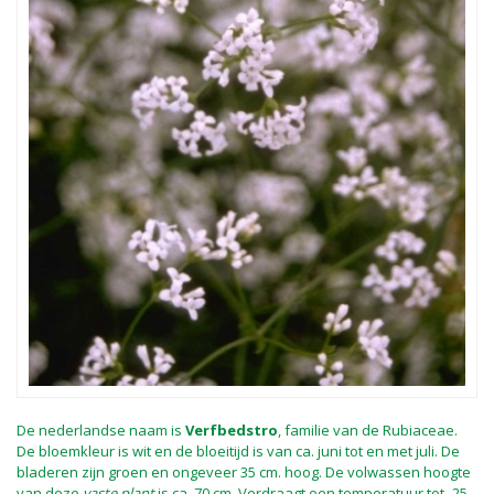
De nederlandse naam is
Verfbedstro
, familie van de Rubiaceae.
De bloemkleur is wit en de bloeitijd is van ca. juni tot en met juli. De
bladeren zijn groen en ongeveer 35 cm. hoog. De volwassen hoogte
van deze
vaste plant
is ca. 70 cm. Verdraagt een temperatuur tot -25