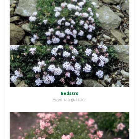
Bedstro
Asperula gussonii