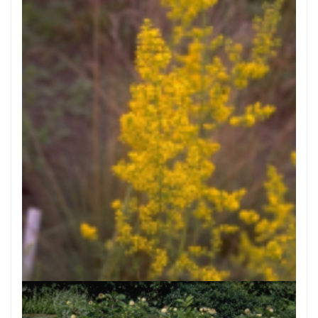
Geel walstro
Galium verum