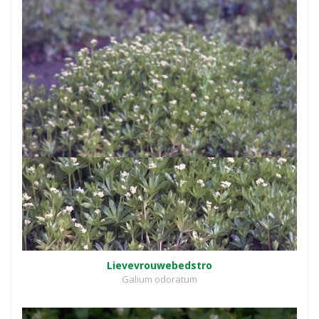
Lievevrouwebedstro
Galium odoratum