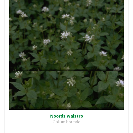
Noords walstro
Galium boreale