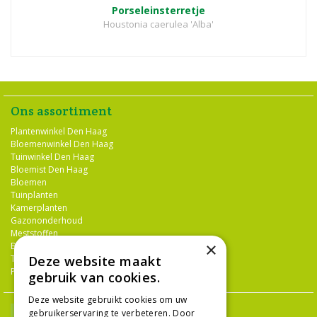
Porseleinsterretje
Houstonia caerulea 'Alba'
Ons assortiment
Plantenwinkel Den Haag
Bloemenwinkel Den Haag
Tuinwinkel Den Haag
Bloemist Den Haag
Bloemen
Tuinplanten
Kamerplanten
Gazononderhoud
Meststoffen
×
Bestrijdingsmiddelen
Deze website maakt
Tuingereedschap
Potterie
gebruik van cookies.
Deze website gebruikt cookies om uw
gebruikerservaring te verbeteren. Door