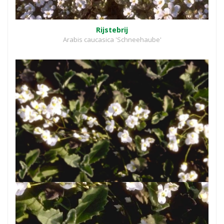
Rijstebrij
Arabis caucasica 'Schneehaube'