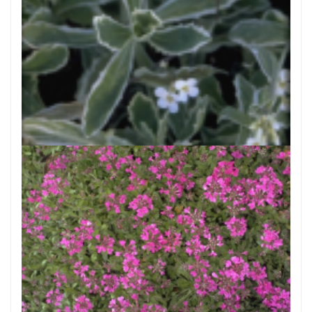
Rijstebrij
Arabis caucasica 'Variegata'