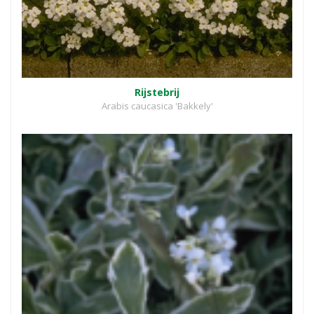
Rijstebrij
Arabis caucasica 'Bakkely'