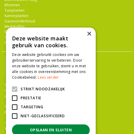
Bloemen
Tuinplanten
Kamerplanten
Gazononderhoud
Meststoffen
×
Bestrijdingsmiddelen
Tuingereedschap
Deze website maakt
Potterie
gebruik van cookies.
Deze website gebruikt cookies om uw
gebruikerservaring te verbeteren. Door
onze website te gebruiken, stemt u in met
alle cookies in overeenstemming met ons
Cookiebeleid.
Lees verder
TUINCENTRUM NIEUW-HANENBURG
STRIKT NOODZAKELIJK
Hanenburglaan 266
2565 HC Den Haag
PRESTATIE
T.
070 36 052 92
TARGETING
E.
info@tuincentrumnieuwhanenburg.nl
NIET-GECLASSIFICEERD
>>
OPENINGSTIJDEN
Vacatures
OPSLAAN EN SLUITEN