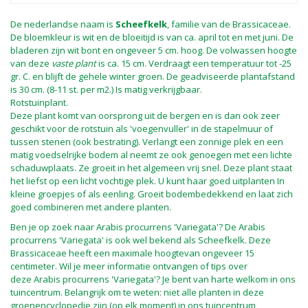
De nederlandse naam is
Scheefkelk
, familie van de Brassicaceae.
De bloemkleur is wit en de bloeitijd is van ca. april tot en met juni. De
bladeren zijn wit bont en ongeveer 5 cm. hoog. De volwassen hoogte
van deze
vaste plant
is ca. 15 cm. Verdraagt een temperatuur tot -25
gr. C. en blijft de gehele winter groen. De geadviseerde plantafstand
is 30 cm. (8-11 st. per m2.) Is matig verkrijgbaar.
Rotstuinplant.
Deze plant komt van oorsprong uit de bergen en is dan ook zeer
geschikt voor de rotstuin als 'voegenvuller' in de stapelmuur of
tussen stenen (ook bestrating). Verlangt een zonnige plek en een
matig voedselrijke bodem al neemt ze ook genoegen met een lichte
schaduwplaats. Ze groeit in het algemeen vrij snel. Deze plant staat
het liefst op een licht vochtige plek. U kunt haar goed uitplanten In
kleine groepjes of als eenling. Groeit bodembedekkend en laat zich
goed combineren met andere planten.
Ben je op zoek naar Arabis procurrens 'Variegata'? De Arabis
procurrens 'Variegata' is ook wel bekend als Scheefkelk. Deze
Brassicaceae heeft een maximale hoogtevan ongeveer 15
centimeter. Wil je meer informatie ontvangen of tips over
deze Arabis procurrens 'Variegata'? Je bent van harte welkom in ons
tuincentrum. Belangrijk om te weten: niet alle planten in deze
groenencyclopedie zijn (op elk moment) in ons tuincentrum