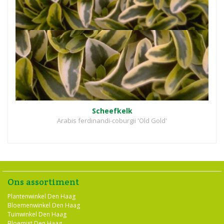
Scheefkelk
Arabis ferdinandi-coburgii 'Old Gold'
Ons assortiment
Plantenwinkel Den Haag
Bloemenwinkel Den Haag
Tuinwinkel Den Haag
Bloemist Den Haag