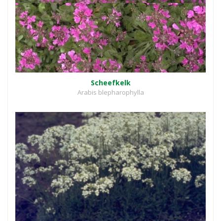
Scheefkelk
Arabis blepharophylla