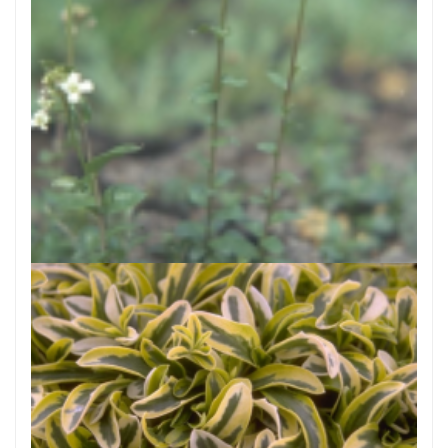
Scheefkelk
Arabis procurrens