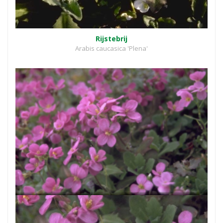
Rijstebrij
Arabis caucasica 'Plena'