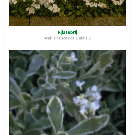
Rijstebrij
Arabis caucasica 'Bakkely'