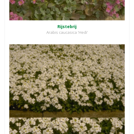
Rijstebrij
Arabis caucasica 'Hedi'