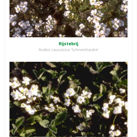
Rijstebrij
Arabis caucasica 'Schneehaube'