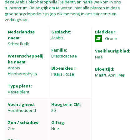
deze Arabis blepharophylla? Je bent van harte welkom in ons
tuincentrum. Belangrijk om te weten: niet alle planten in deze
groenencyclopedie zijn (op elk moment) in ons tuincentrum
verkrijgbaar.
Nederlandse
Geslacht:
Bladkleur:
naam:
Arabis
Groen
Scheefkelk
Familie:
Veelkleurig blad:
Wetenschappelij
Brassicaceae
Nee
ke naam:
Arabis
Bloemkleur:
Bloeitijd:
blepharophylla
Paars, Roze
Maart, April, Mei
Type plant:
Vaste plant
Vochtigheid:
Hoogte in CM:
Vochthoudend
20
Zon / schaduw:
Giftig:
Zon
Nee