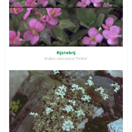
Rijstebrij
Arabis caucasica 'Pinkie'