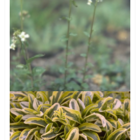
Scheefkelk
Arabis procurrens