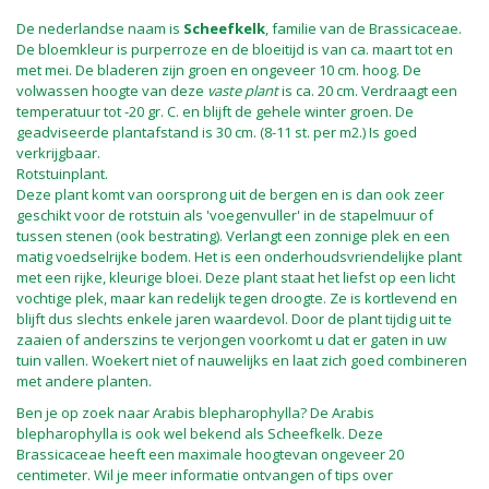
De nederlandse naam is
Scheefkelk
, familie van de Brassicaceae.
De bloemkleur is purperroze en de bloeitijd is van ca. maart tot en
met mei. De bladeren zijn groen en ongeveer 10 cm. hoog. De
volwassen hoogte van deze
vaste plant
is ca. 20 cm. Verdraagt een
temperatuur tot -20 gr. C. en blijft de gehele winter groen. De
geadviseerde plantafstand is 30 cm. (8-11 st. per m2.) Is goed
verkrijgbaar.
Rotstuinplant.
Deze plant komt van oorsprong uit de bergen en is dan ook zeer
geschikt voor de rotstuin als 'voegenvuller' in de stapelmuur of
tussen stenen (ook bestrating). Verlangt een zonnige plek en een
matig voedselrijke bodem. Het is een onderhoudsvriendelijke plant
met een rijke, kleurige bloei. Deze plant staat het liefst op een licht
vochtige plek, maar kan redelijk tegen droogte. Ze is kortlevend en
blijft dus slechts enkele jaren waardevol. Door de plant tijdig uit te
zaaien of anderszins te verjongen voorkomt u dat er gaten in uw
tuin vallen. Woekert niet of nauwelijks en laat zich goed combineren
met andere planten.
Ben je op zoek naar Arabis blepharophylla? De Arabis
blepharophylla is ook wel bekend als Scheefkelk. Deze
Brassicaceae heeft een maximale hoogtevan ongeveer 20
centimeter. Wil je meer informatie ontvangen of tips over