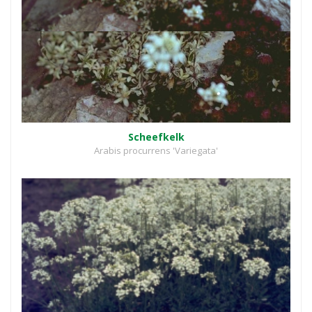
Scheefkelk
Arabis procurrens 'Variegata'