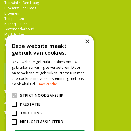
Tuinwinkel Den Haag
Bloemist Den Haag
Bloemen
Tuinplanten
Kamerplanten
Gazononderhoud
Meststoffen
×
Bestrijdingsmiddelen
Tuingereedschap
Deze website maakt
Potterie
gebruik van cookies.
Deze website gebruikt cookies om uw
gebruikerservaring te verbeteren. Door
onze website te gebruiken, stemt u in met
alle cookies in overeenstemming met ons
Cookiebeleid.
Lees verder
TUINCENTRUM NIEUW-HANENBURG
STRIKT NOODZAKELIJK
Hanenburglaan 266
2565 HC Den Haag
PRESTATIE
T.
070 36 052 92
TARGETING
E.
info@tuincentrumnieuwhanenburg.nl
NIET-GECLASSIFICEERD
>>
OPENINGSTIJDEN