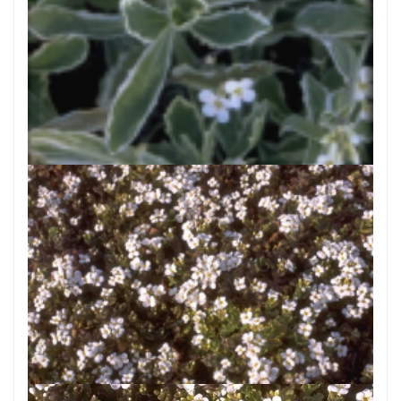
Rijstebrij
Arabis caucasica 'Variegata'