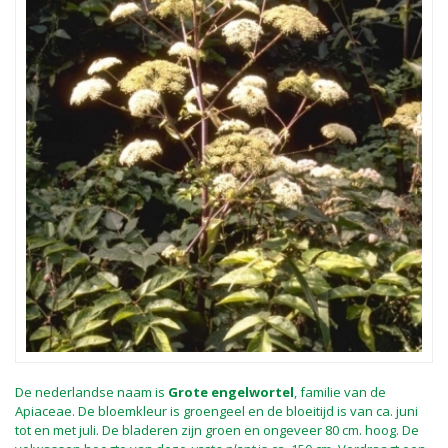
De nederlandse naam is
Grote engelwortel
, familie van de
Apiaceae. De bloemkleur is groengeel en de bloeitijd is van ca. juni
tot en met juli. De bladeren zijn groen en ongeveer 80 cm. hoog. De