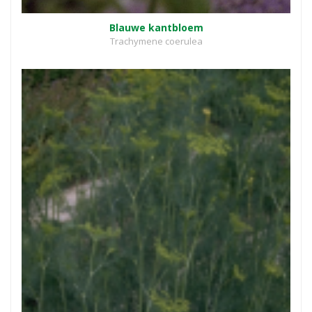
Blauwe kantbloem
Trachymene coerulea