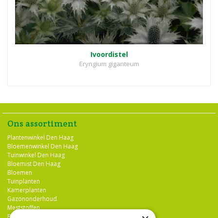
Ivoordistel
Eryngium giganteum
Ons assortiment
Plantenwinkel Den Haag
Bloemenwinkel Den Haag
Tuinwinkel Den Haag
Bloemist Den Haag
Bloemen
Tuinplanten
Kamerplanten
Gazononderhoud
Meststoffen
Bestrijdingsmiddelen