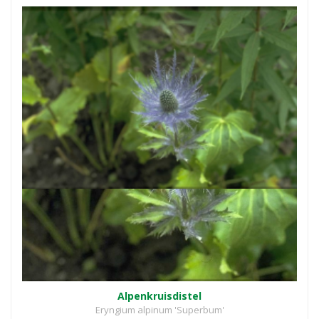
Alpenkruisdistel
Eryngium alpinum 'Superbum'