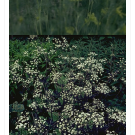
Dille
Anethum graveolens