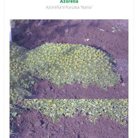
Azorella
Azorella trifurcata 'Nana'