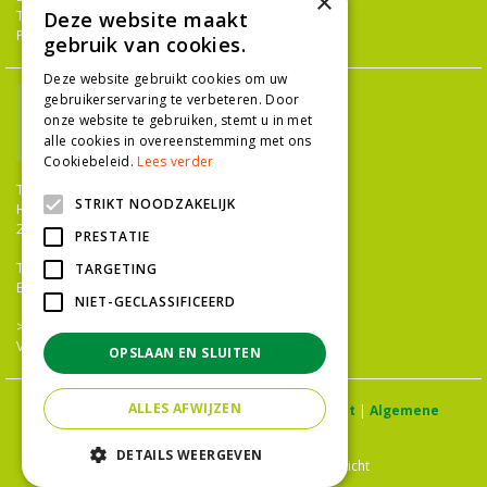
×
Tuingereedschap
Deze website maakt
Potterie
gebruik van cookies.
Deze website gebruikt cookies om uw
gebruikerservaring te verbeteren. Door
onze website te gebruiken, stemt u in met
alle cookies in overeenstemming met ons
Cookiebeleid.
Lees verder
TUINCENTRUM NIEUW-HANENBURG
STRIKT NOODZAKELIJK
Hanenburglaan 266
2565 HC Den Haag
PRESTATIE
T.
070 36 052 92
TARGETING
E.
info@tuincentrumnieuwhanenburg.nl
NIET-GECLASSIFICEERD
>>
OPENINGSTIJDEN
Vacatures
OPSLAAN EN SLUITEN
ALLES AFWIJZEN
© Tuincentrum Hanenburg |
Privacy statement
|
Algemene
voorwaarden
DETAILS WEERGEVEN
Green Solutions
|
Tuincentrum Overzicht