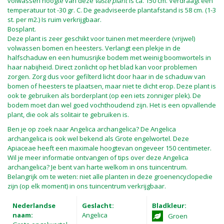
volwassen hoogte van deze
vaste plant
is ca. 150 cm. Verdraagt een
temperatuur tot -30 gr. C. De geadviseerde plantafstand is 58 cm. (1-3
st. per m2.) Is ruim verkrijgbaar.
Bosplant.
Deze plant is zeer geschikt voor tuinen met meerdere (vrijwel)
volwassen bomen en heesters. Verlangt een plekje in de
halfschaduw en een humusrijke bodem met weinig boomwortels in
haar nabijheid. Direct zonlicht op het blad kan voor problemen
zorgen. Zorg dus voor gefilterd licht door haar in de schaduw van
bomen of heesters te plaatsen, maar niet te dicht erop. Deze plant is
ook te gebruiken als borderplant (op een iets zonniger plek). De
bodem moet dan wel goed vochthoudend zijn. Het is een opvallende
plant, die ook als solitair te gebruiken is.
Ben je op zoek naar Angelica archangelica? De Angelica
archangelica is ook wel bekend als Grote engelwortel. Deze
Apiaceae heeft een maximale hoogtevan ongeveer 150 centimeter.
Wil je meer informatie ontvangen of tips over deze Angelica
archangelica? Je bent van harte welkom in ons tuincentrum.
Belangrijk om te weten: niet alle planten in deze groenencyclopedie
zijn (op elk moment) in ons tuincentrum verkrijgbaar.
Nederlandse
Geslacht:
Bladkleur:
naam:
Angelica
Groen