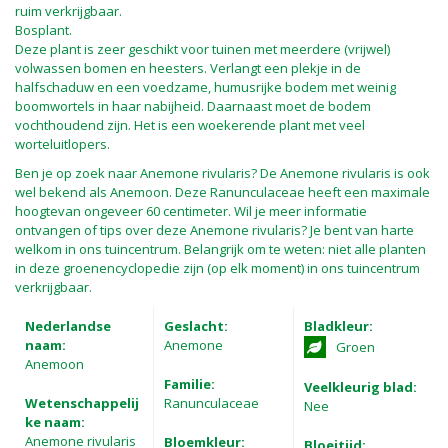
ruim verkrijgbaar.
Bosplant.
Deze plant is zeer geschikt voor tuinen met meerdere (vrijwel)
volwassen bomen en heesters. Verlangt een plekje in de
halfschaduw en een voedzame, humusrijke bodem met weinig
boomwortels in haar nabijheid. Daarnaast moet de bodem
vochthoudend zijn. Het is een woekerende plant met veel
worteluitlopers.
Ben je op zoek naar Anemone rivularis? De Anemone rivularis is ook
wel bekend als Anemoon. Deze Ranunculaceae heeft een maximale
hoogtevan ongeveer 60 centimeter. Wil je meer informatie
ontvangen of tips over deze Anemone rivularis? Je bent van harte
welkom in ons tuincentrum. Belangrijk om te weten: niet alle planten
in deze groenencyclopedie zijn (op elk moment) in ons tuincentrum
verkrijgbaar.
Nederlandse
Geslacht:
Bladkleur:
naam:
Anemone
Groen
Anemoon
Familie:
Veelkleurig blad:
Wetenschappelij
Ranunculaceae
Nee
ke naam:
Anemone rivularis
Bloemkleur:
Bloeitijd: