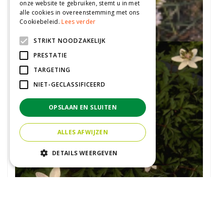
onze website te gebruiken, stemt u in met
Blauwe anemoon
alle cookies in overeenstemming met ons
Cookiebeleid.
Lees verder
Anemone blanda 'White Splendour'
STRIKT NOODZAKELIJK
PRESTATIE
TARGETING
NIET-GECLASSIFICEERD
OPSLAAN EN SLUITEN
ALLES AFWIJZEN
DETAILS WEERGEVEN