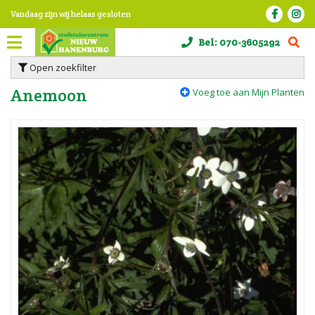
G
Vandaag zijn wij helaas gesloten
a
n
Bel:
070-3605292
a
a
Open zoekfilter
r
c
Anemoon
Voeg toe aan Mijn Planten
o
n
t
e
n
t