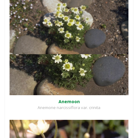
Anemoon
Anemone narcissiflora var. crinita