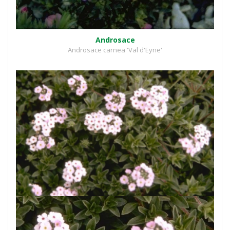
Androsace
Androsace carnea 'Val d'Eyne'