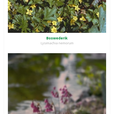
Boswederik
Lysimachia nemorum