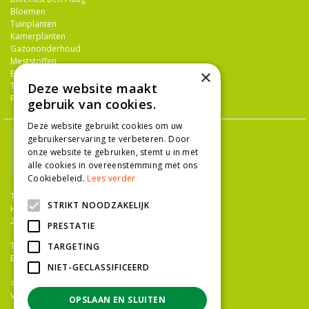
Bloemen
Tuinplanten
Kamerplanten
Gazononderhoud
Meststoffen
×
Bestrijdingsmiddelen
Tuingereedschap
Deze website maakt
Potterie
gebruik van cookies.
Deze website gebruikt cookies om uw
gebruikerservaring te verbeteren. Door
onze website te gebruiken, stemt u in met
alle cookies in overeenstemming met ons
Cookiebeleid.
Lees verder
TUINCENTRUM NIEUW-HANENBURG
STRIKT NOODZAKELIJK
Hanenburglaan 266
2565 HC Den Haag
PRESTATIE
T.
070 36 052 92
TARGETING
E.
info@tuincentrumnieuwhanenburg.nl
NIET-GECLASSIFICEERD
>>
OPENINGSTIJDEN
Vacatures
OPSLAAN EN SLUITEN