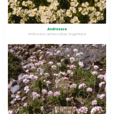
Androsace
Androsace carnea subsp. brigantiaca