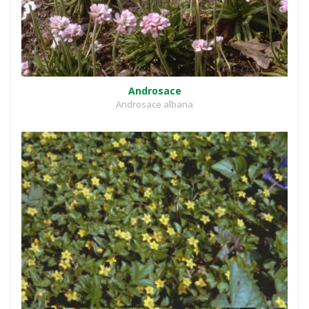
Androsace
Androsace albana