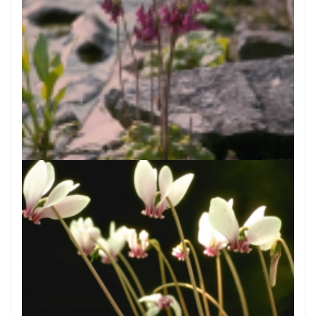
Cortusa
Cortusa matthioli var. pekinensis