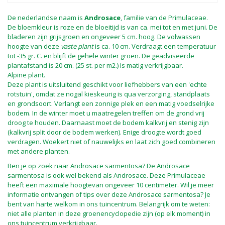
De nederlandse naam is
Androsace
, familie van de Primulaceae.
De bloemkleur is roze en de bloeitijd is van ca. mei tot en met juni. De
bladeren zijn grijsgroen en ongeveer 5 cm. hoog. De volwassen
hoogte van deze
vaste plant
is ca. 10 cm. Verdraagt een temperatuur
tot -35 gr. C. en blijft de gehele winter groen. De geadviseerde
plantafstand is 20 cm. (25 st. per m2.) Is matig verkrijgbaar.
Alpine plant.
Deze plant is uitsluitend geschikt voor liefhebbers van een 'echte
rotstuin', omdat ze nogal kieskeurig is qua verzorging, standplaats
en grondsoort. Verlangt een zonnige plek en een matig voedselrijke
bodem. In de winter moet u maatregelen treffen om de grond vrij
droog te houden. Daarnaast moet de bodem kalkvrij en stenig zijn
(kalkvrij split door de bodem werken). Enige droogte wordt goed
verdragen. Woekert niet of nauwelijks en laat zich goed combineren
met andere planten.
Ben je op zoek naar Androsace sarmentosa? De Androsace
sarmentosa is ook wel bekend als Androsace. Deze Primulaceae
heeft een maximale hoogtevan ongeveer 10 centimeter. Wil je meer
informatie ontvangen of tips over deze Androsace sarmentosa? Je
bent van harte welkom in ons tuincentrum. Belangrijk om te weten:
niet alle planten in deze groenencyclopedie zijn (op elk moment) in
ons tuincentrum verkrijgbaar.