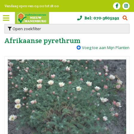
G
Vandaag open van
09:00
tot
18:00
a
n
Bel:
070-3605292
a
a
Open zoekfilter
r
c
Afrikaanse pyrethrum
o
Voeg toe aan Mijn Planten
n
t
e
n
t