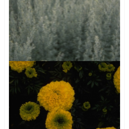
Absintalsem
Artemisia absinthium