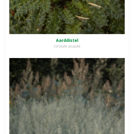
Aarddistel
Cirsium acaule