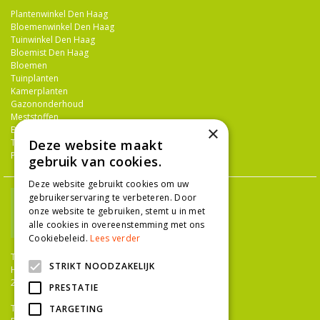
Plantenwinkel Den Haag
Bloemenwinkel Den Haag
Tuinwinkel Den Haag
Bloemist Den Haag
Bloemen
Tuinplanten
Kamerplanten
Gazononderhoud
Meststoffen
×
Bestrijdingsmiddelen
Tuingereedschap
Deze website maakt
Potterie
gebruik van cookies.
Deze website gebruikt cookies om uw
gebruikerservaring te verbeteren. Door
onze website te gebruiken, stemt u in met
alle cookies in overeenstemming met ons
Cookiebeleid.
Lees verder
TUINCENTRUM NIEUW-HANENBURG
STRIKT NOODZAKELIJK
Hanenburglaan 266
2565 HC Den Haag
PRESTATIE
T.
070 36 052 92
TARGETING