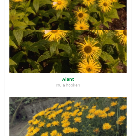
Alant
Inula hookeri