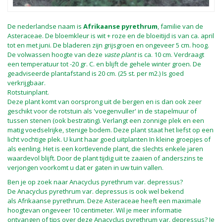
De nederlandse naam is
Afrikaanse pyrethrum
, familie van de
Asteraceae. De bloemkleur is wit + roze en de bloeitijd is van ca. april
tot en met juni. De bladeren zijn grijsgroen en ongeveer 5 cm. hoog.
De volwassen hoogte van deze
vaste plant
is ca. 10 cm. Verdraagt
een temperatuur tot -20 gr. C. en blijft de gehele winter groen. De
geadviseerde plantafstand is 20 cm. (25 st. per m2.) Is goed
verkrijgbaar.
Rotstuinplant.
Deze plant komt van oorsprong uit de bergen en is dan ook zeer
geschikt voor de rotstuin als 'voegenvuller' in de stapelmuur of
tussen stenen (ook bestrating). Verlangt een zonnige plek en een
matig voedselrijke, stenige bodem. Deze plant staat het liefst op een
licht vochtige plek. U kunt haar goed uitplanten In kleine groepjes of
als eenling. Het is een kortlevende plant, die slechts enkele jaren
waardevol blijft. Door de plant tijdig uit te zaaien of anderszins te
verjongen voorkomt u dat er gaten in uw tuin vallen.
Ben je op zoek naar Anacyclus pyrethrum var. depressus?
De Anacyclus pyrethrum var. depressus is ook wel bekend
als Afrikaanse pyrethrum. Deze Asteraceae heeft een maximale
hoogtevan ongeveer 10 centimeter. Wil je meer informatie
ontvangen of tips over deze Anacyclus pyrethrum var. depressus? Je