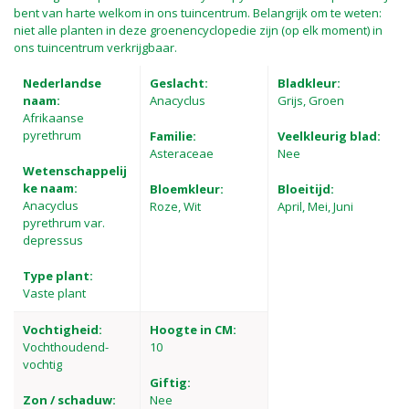
bent van harte welkom in ons tuincentrum. Belangrijk om te weten:
niet alle planten in deze groenencyclopedie zijn (op elk moment) in
ons tuincentrum verkrijgbaar.
Nederlandse
Geslacht:
Bladkleur:
naam:
Anacyclus
Grijs, Groen
Afrikaanse
pyrethrum
Familie:
Veelkleurig blad:
Asteraceae
Nee
Wetenschappelij
ke naam:
Bloemkleur:
Bloeitijd:
Anacyclus
Roze, Wit
April, Mei, Juni
pyrethrum var.
depressus
Type plant:
Vaste plant
Vochtigheid:
Hoogte in CM:
Vochthoudend-
10
vochtig
Giftig:
Zon / schaduw:
Nee