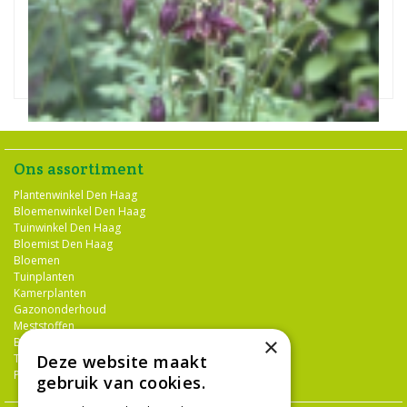
Akelei
Aquilegia viridiflora 'Chocolate Soldier'
Ons assortiment
Plantenwinkel Den Haag
Bloemenwinkel Den Haag
Tuinwinkel Den Haag
Bloemist Den Haag
Bloemen
Tuinplanten
Kamerplanten
Gazononderhoud
Meststoffen
×
Bestrijdingsmiddelen
Tuingereedschap
Deze website maakt
Potterie
gebruik van cookies.