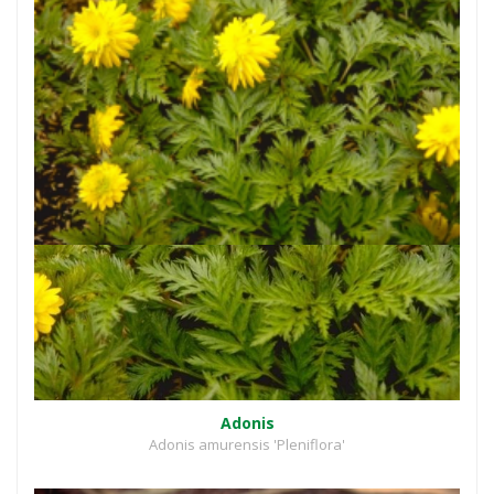
Adonis
Adonis amurensis 'Pleniflora'