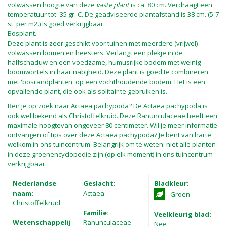
volwassen hoogte van deze
vaste plant
is ca. 80 cm. Verdraagt een
temperatuur tot -35 gr. C. De geadviseerde plantafstand is 38 cm. (5-7
st. per m2.) Is goed verkrijgbaar.
Bosplant.
Deze plant is zeer geschikt voor tuinen met meerdere (vrijwel)
volwassen bomen en heesters. Verlangt een plekje in de
halfschaduw en een voedzame, humusrijke bodem met weinig
boomwortels in haar nabijheid. Deze plant is goed te combineren
met 'bosrandplanten' op een vochthoudende bodem. Het is een
opvallende plant, die ook als solitair te gebruiken is.
Ben je op zoek naar Actaea pachypoda? De Actaea pachypoda is
ook wel bekend als Christoffelkruid. Deze Ranunculaceae heeft een
maximale hoogtevan ongeveer 80 centimeter. Wil je meer informatie
ontvangen of tips over deze Actaea pachypoda? Je bent van harte
welkom in ons tuincentrum. Belangrijk om te weten: niet alle planten
in deze groenencyclopedie zijn (op elk moment) in ons tuincentrum
verkrijgbaar.
Nederlandse
Geslacht:
Bladkleur:
naam:
Actaea
Groen
Christoffelkruid
Familie:
Veelkleurig blad:
Wetenschappelij
Ranunculaceae
Nee