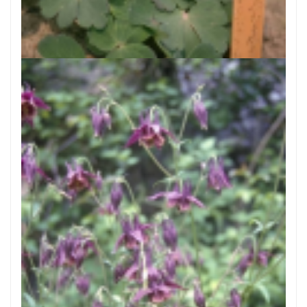
Akelei
Aquilegia flabellata 'Ministar'