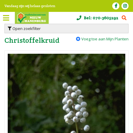
G
Vandaag zijn wij helaas gesloten
a
n
Bel:
070-3605292
a
a
Open zoekfilter
r
c
Christoffelkruid
Voeg toe aan Mijn Planten
o
n
t
e
n
t