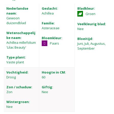
Nederlandse
Geslacht:
Bladkleur:
naam:
Achillea
Groen
Gewoon
duizendblad
Familie:
Veelkleurig blad:
Asteraceae
Nee
Wetenschappelij
ke naam:
Bloemkleur:
Bloeitijd:
Achillea millefolium
Paars
Juni, Juli, Augustus,
'Lilac Beauty'
September
Type plant:
Vaste plant
Vochtigheid:
Hoogte in CM:
Droog
60
Zon / schaduw:
Giftig:
Zon
Nee
Wintergroen:
Nee