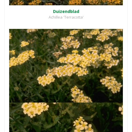
Duizendblad
Achillea 'Terracotta'