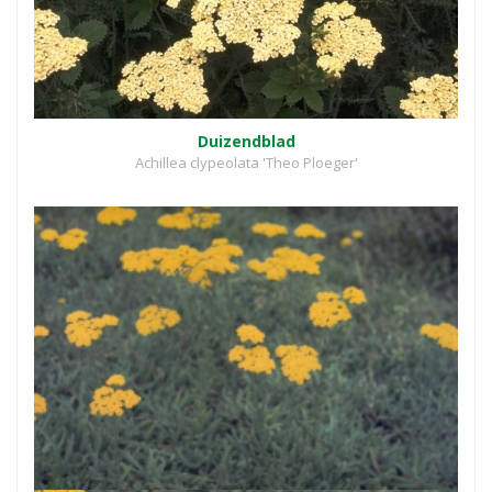
Duizendblad
Achillea clypeolata 'Theo Ploeger'