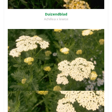
Duizendblad
Achillea x lewisii