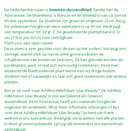
De nederlandse naam is
Gewoon duizendblad
, familie van de
Asteraceae. De bloemkleur is lilaroze en de bloeitijd is van ca. juni tot
en met september. De bladeren zijn groen en ongeveer 20 cm. hoog.
De volwassen hoogte van deze
vaste plant
is ca. 60 cm. Verdraagt
een temperatuur tot -30 gr. C. De geadviseerde plantafstand is 33
cm. (7-9 st. per m2.) Is ruim verkrijgbaar.
Plant voor een open ruimte.
Deze plant is zeer geschikt voor 'de tuin op het zuiden'. Verlangt een
zonnige, warme plek op niet te arme grond en buiten de
schaduwzone van bomen en heesters. Ze kan gebruikt worden als
borderplant, want ze laat zich eenvoudig combineren. Deze niet
woekerende bladhoudende plant wenst een vrij droge bodem.
Woekert niet of nauwelijks en laat zich goed combineren met andere
planten.
Ben je op zoek naar Achillea millefolium 'Lilac Beauty'? De Achillea
millefolium 'Lilac Beauty' is ook wel bekend als Gewoon
duizendblad. Deze Asteraceae heeft een maximale hoogtevan
ongeveer 60 centimeter. Wil je meer informatie ontvangen of tips
over deze Achillea millefolium 'Lilac Beauty'? Je bent van harte
welkom in ons tuincentrum. Belangrijk om te weten: niet alle planten
in deze groenencyclopedie zijn (op elk moment) in ons tuincentrum
verkrijgbaar.