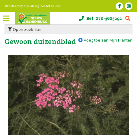
G
Vandaag open van
09:00
tot
18:00
a
n
Bel:
070-3605292
a
a
Open zoekfilter
r
c
Gewoon duizendblad
Voeg toe aan Mijn Planten
o
n
t
e
n
t