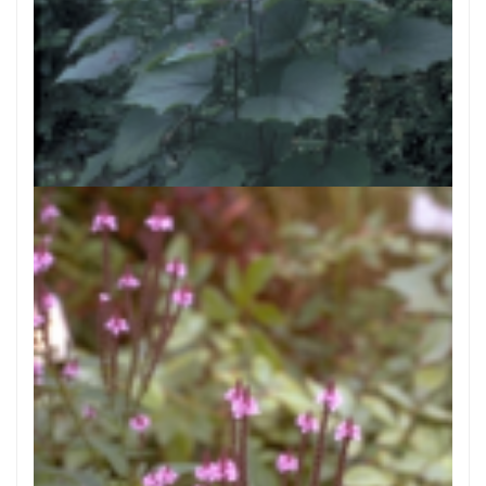
Kansenboom
Clerodendrum bungei