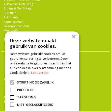
Tuinwinkel Den Haag
Bloemist Den Haag
Bloemen
Tuinplanten
Kamerplanten
Gazononderhoud
Meststoffen
×
Bestrijdingsmiddelen
Deze website maakt
Tuingereedschap
Potterie
gebruik van cookies.
Deze website gebruikt cookies om uw
gebruikerservaring te verbeteren. Door
onze website te gebruiken, stemt u in met
alle cookies in overeenstemming met ons
Cookiebeleid.
Lees verder
TUINCENTRUM NIEUW-HANENBURG
STRIKT NOODZAKELIJK
Hanenburglaan 266
2565 HC Den Haag
PRESTATIE
T.
070 36 052 92
TARGETING
E.
info@tuincentrumnieuwhanenburg.nl
NIET-GECLASSIFICEERD
>>
OPENINGSTIJDEN