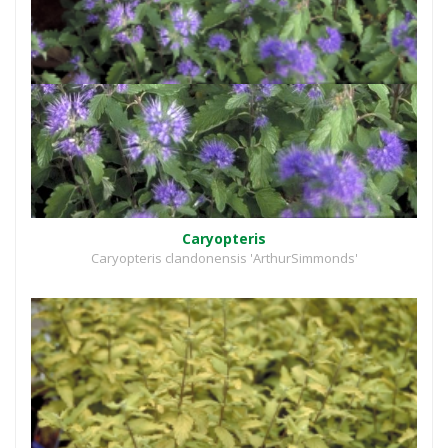
Caryopteris
Caryopteris clandonensis 'ArthurSimmonds'