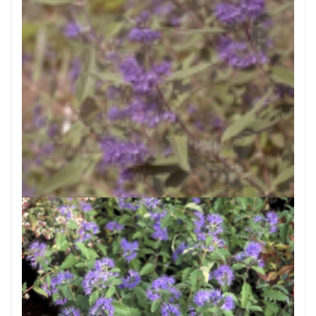
Caryopteris
Caryopteris x clandonensis 'Heavenly Blue'