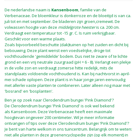
De nederlandse naam is
Kansenboom
, familie van de
Verbenaceae. De bloemkleur is donkerroze en de bloeitijd is van ca.
juli tot en met september. De bladeren zijn groen,cremewit. De
volwassen hoogte van deze
middelgrote heester
is ca. 200 cm.
Verdraagt een temperatuur tot -15 gr. C. Is ruim verkrijgbaar.
Geschikt voor een warme plaats.
Zoals bijvoorbeeld beschutte (dak)tuinen op het zuiden en dicht bij
bebouwing. Deze plant wenst een voedselrijke, droge tot
vochthoudende 'gemiddelde' bodem. Dus niet te zware of te lichte
grond en een vrij neutrale zuurgraad (pH = 6 - 8). Verlangt een plekje
in de volle zon en verdraagt zomerse hitte redelijk, mits de
standplaats voldoende vochthoudend is. Kan bij nachtvorst in april-
mei schade oplopen. Deze plant is in haar jonge jaren eenvoudig
met allerlei vaste planten te combineren. Later alleen nog maar met
'bosrand' en 'bosplanten'.
Ben je op zoek naar Clerodendrum bungei 'Pink Diamond'?
De Clerodendrum bungei 'Pink Diamond' is ook wel bekend
als Kansenboom. Deze Verbenaceae heeft een maximale
hoogtevan ongeveer 200 centimeter. Wil je meer informatie
ontvangen of tips over deze Clerodendrum bungei 'Pink Diamond'?
Je bent van harte welkom in ons tuincentrum. Belangrijk om te weten:
niet alle planten in deze groenencyclopedie zijn (op elk moment) in