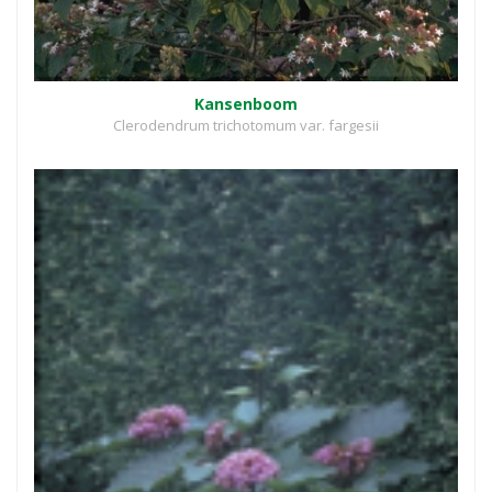
Kansenboom
Clerodendrum trichotomum var. fargesii