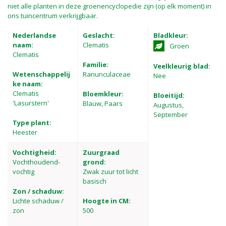
niet alle planten in deze groenencyclopedie zijn (op elk moment) in
ons tuincentrum verkrijgbaar.
Nederlandse
Geslacht:
Bladkleur:
naam:
Clematis
Groen
Clematis
Familie:
Veelkleurig blad:
Wetenschappelij
Ranunculaceae
Nee
ke naam:
Clematis
Bloemkleur:
Bloeitijd:
'Lasurstern'
Blauw, Paars
Augustus,
September
Type plant:
Heester
Vochtigheid:
Zuurgraad
Vochthoudend-
grond:
vochtig
Zwak zuur tot licht
basisch
Zon / schaduw:
Lichte schaduw /
Hoogte in CM:
zon
500