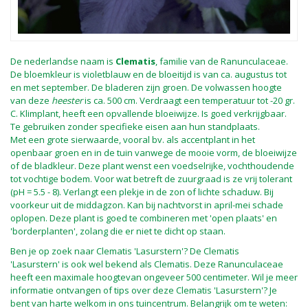
De nederlandse naam is
Clematis
, familie van de Ranunculaceae.
De bloemkleur is violetblauw en de bloeitijd is van ca. augustus tot
en met september. De bladeren zijn groen. De volwassen hoogte
van deze
heester
is ca. 500 cm. Verdraagt een temperatuur tot -20 gr.
C. Klimplant, heeft een opvallende bloeiwijze. Is goed verkrijgbaar.
Te gebruiken zonder specifieke eisen aan hun standplaats.
Met een grote sierwaarde, vooral bv. als accentplant in het
openbaar groen en in de tuin vanwege de mooie vorm, de bloeiwijze
of de bladkleur. Deze plant wenst een voedselrijke, vochthoudende
tot vochtige bodem. Voor wat betreft de zuurgraad is ze vrij tolerant
(pH = 5.5 - 8). Verlangt een plekje in de zon of lichte schaduw. Bij
voorkeur uit de middagzon. Kan bij nachtvorst in april-mei schade
oplopen. Deze plant is goed te combineren met 'open plaats' en
'borderplanten', zolang die er niet te dicht op staan.
Ben je op zoek naar Clematis 'Lasurstern'? De Clematis
'Lasurstern' is ook wel bekend als Clematis. Deze Ranunculaceae
heeft een maximale hoogtevan ongeveer 500 centimeter. Wil je meer
informatie ontvangen of tips over deze Clematis 'Lasurstern'? Je
bent van harte welkom in ons tuincentrum. Belangrijk om te weten: