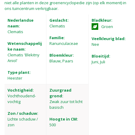
niet alle planten in deze groenencyclopedie zijn (op elk moment) in
ons tuincentrum verkrijgbaar.
Nederlandse
Geslacht:
Bladkleur:
naam:
Clematis
Groen
Clematis
Familie:
Veelkleurig blad:
Wetenschappelij
Ranunculaceae
Nee
ke naam:
Clematis 'Blekitny
Bloemkleur:
Bloeitijd:
Aniol'
Blauw, Paars
Juni, Juli
Type plant:
Heester
Vochtigheid:
Zuurgraad
Vochthoudend-
grond:
vochtig
Zwak zuur tot licht
basisch
Zon / schaduw:
Lichte schaduw /
Hoogte in CM:
zon
500