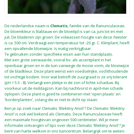
De nederlandse naam is
Clematis
, familie van de Ranunculaceae.
De bloemkleur is lilablauw en de bloeitijd is van ca. juni tot en met
juli. De bladeren zijn groen. De volwassen hoogte van deze
heester
is ca. 500 cm. Verdraagt een temperatuur tot -20 gr. C. Klimplant, heeft
een opvallende bloeiwijze. Is matig verkrijgbaar.
Te gebruiken zonder specifieke eisen aan hun standplaats.
Met een grote sierwaarde, vooral bv. als accentplant in het
openbaar groen en in de tuin vanwege de mooie vorm, de bloeiwijze
of de bladkleur. Deze plant wenst een voedselrijke, vochthoudende
tot vochtige bodem. Voor wat betreft de zuurgraad is ze vrij tolerant
(pH = 5.5 - 8). Verlangt een plekje in de zon of lichte schaduw. Bij
voorkeur uit de middagzon. Kan bij nachtvorst in april-mei schade
oplopen. Deze plant is goed te combineren met 'open plaats' en
'borderplanten', zolang die er niet te dicht op staan.
Ben je op zoek naar Clematis 'Blekitny Aniol'? De Clematis 'Blekitny
Aniol' is ook wel bekend als Clematis. Deze Ranunculaceae heeft
een maximale hoogtevan ongeveer 500 centimeter. Wil je meer
informatie ontvangen of tips over deze Clematis 'Blekitny Aniol'? Je
bent van harte welkom in ons tuincentrum. Belangrijk om te weten: